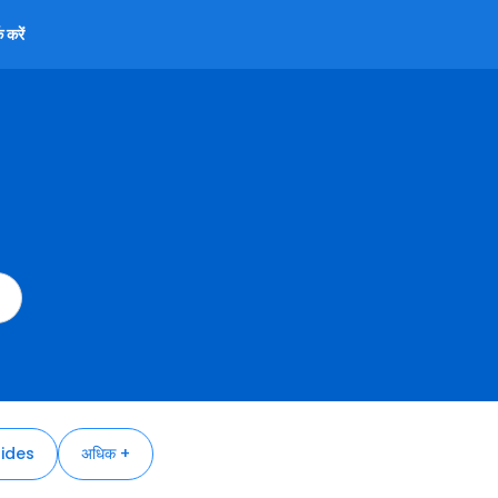
 करें
ides
अधिक +