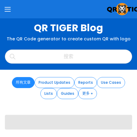
QR TIGER Blog
The QR Code generator to create custom QR with logo
所有文章
Product Updates
Reports
Use Cases
Lists
Guides
更多 +