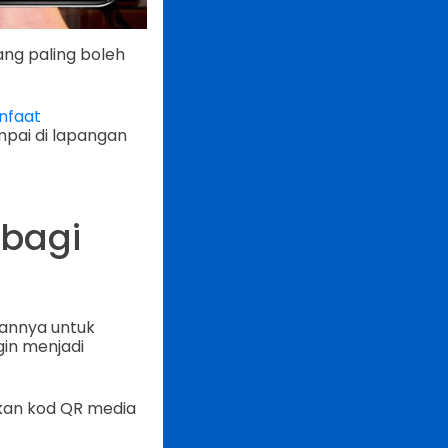
ang paling boleh
nfaat
mpai di lapangan
 bagi
annya untuk
gin menjadi
kan kod QR media