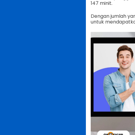
147 minit.
Dengan jumlah yan
untuk mendapatkan