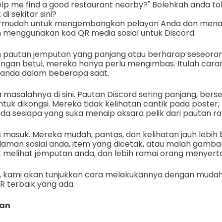
elp me find a good restaurant nearby?" Bolehkah anda t
di sekitar sini?
termudah untuk mengembangkan pelayan Anda dan menar
n menggunakan kod QR media sosial untuk Discord.
n pautan jemputan yang panjang atau berharap seseor
gan betul, mereka hanya perlu mengimbas. Itulah cara
 anda dalam beberapa saat.
masalahnya di sini. Pautan Discord sering panjang, berse
k dikongsi. Mereka tidak kelihatan cantik pada poster, b
ada sesiapa yang suka menaip aksara pelik dari pautan ra
s masuk. Mereka mudah, pantas, dan kelihatan jauh lebih 
aman sosial anda, item yang dicetak, atau malah gambar 
 melihat jemputan anda, dan lebih ramai orang menyerta
i, kami akan tunjukkan cara melakukannya dengan mud
 terbaik yang ada.
an