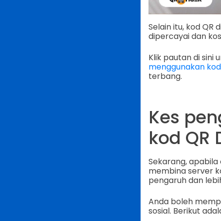
Selain itu, kod QR
dipercayai dan kos
Klik pautan di si
menggunakan kod 
terbang.
Kes pen
kod QR 
Sekarang, apabil
membina server ko
pengaruh dan lebih 
Anda boleh mempr
sosial. Berikut a