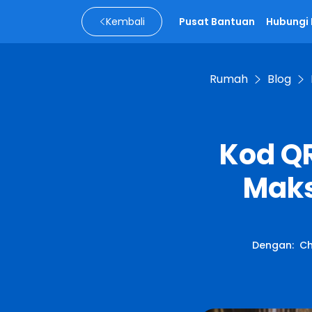
Kembali
Pusat Bantuan
Hubungi
Rumah
Blog
Kod QR
Mak
Dengan
:
Ch