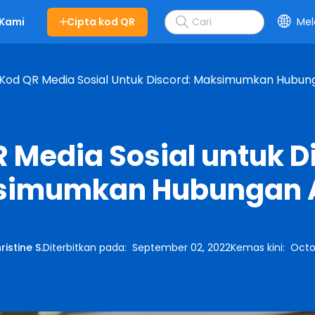
Cipta kod QR
Mel
 Kami
Kod QR Media Sosial Untuk Discord: Maksimumkan Hubu
 Media Sosial untuk D
simumkan Hubungan 
ristine S.
Diterbitkan pada
:
September 02, 2022
Kemas kini
:
Octo