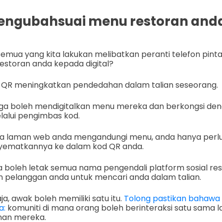
mengubahsuai menu restoran and
emua yang kita lakukan melibatkan peranti telefon pint
storan anda kepada digital?
QR meningkatkan pendedahan dalam talian seseorang.
juga boleh mendigitalkan menu mereka dan berkongsi de
alui pengimbas kod.
ika laman web anda mengandungi menu, anda hanya perl
yematkannya ke dalam kod QR anda.
uga boleh letak semua nama pengendali platform sosial res
pelanggan anda untuk mencari anda dalam talian.
ja, awak boleh memiliki satu itu.
Tolong pastikan bahawa
a:
komuniti di mana orang boleh berinteraksi satu sama 
an mereka.