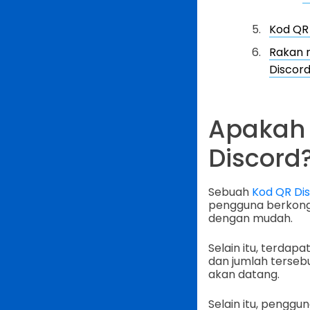
Kod QR 
Rakan n
Discord
Apakah 
Discord
Sebuah
Kod QR Di
pengguna berkongs
dengan mudah.
Selain itu, terdap
dan jumlah terseb
akan datang.
Selain itu, penggu