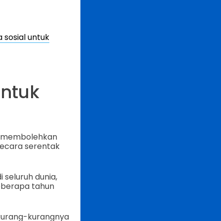
sosial untuk
untuk
ng membolehkan
secara serentak
 seluruh dunia,
eberapa tahun
sekurang-kurangnya