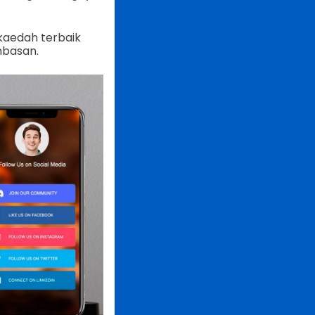
kaedah terbaik
mbasan.