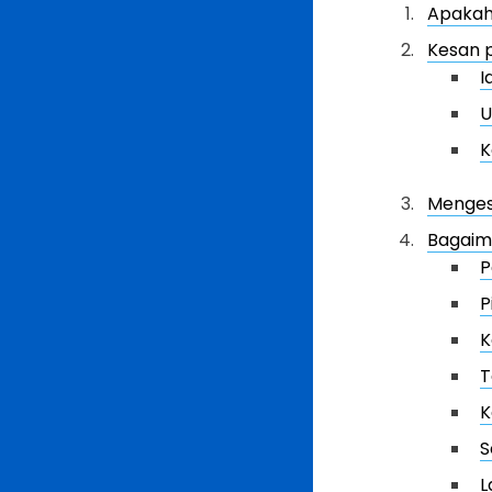
Apakah 
Kesan 
I
U
K
Mengesa
Bagaim
P
P
K
T
K
S
L