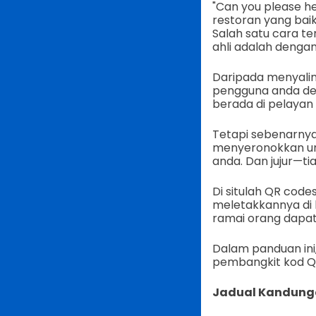
"Can you please h
restoran yang baik 
Salah satu cara 
ahli adalah denga
Daripada menyali
pengguna anda den
berada di pelayan
Tetapi sebenarnya 
menyeronokkan untu
anda. Dan jujur—ti
Di situlah QR code
meletakkannya di l
ramai orang dapat
Dalam panduan in
pembangkit kod QR
Jadual Kandung