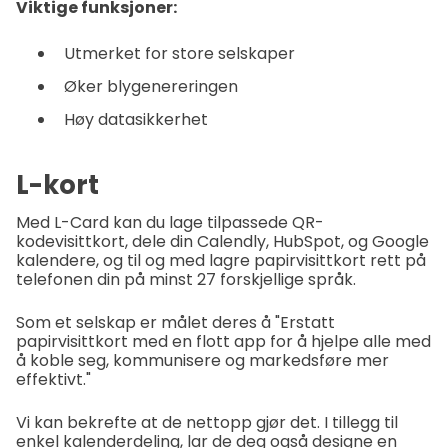
Viktige funksjoner:
Utmerket for store selskaper
Øker blygenereringen
Høy datasikkerhet
L-kort
Med L-Card kan du lage tilpassede QR-
kodevisittkort, dele din Calendly, HubSpot, og Google
kalendere, og til og med lagre papirvisittkort rett på
telefonen din på minst 27 forskjellige språk.
Som et selskap er målet deres å "Erstatt
papirvisittkort med en flott app for å hjelpe alle med
å koble seg, kommunisere og markedsføre mer
effektivt."
Vi kan bekrefte at de nettopp gjør det. I tillegg til
enkel kalenderdeling, lar de deg også designe en