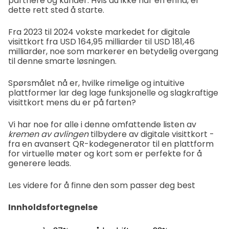
partnere og kunder. Hvis du ikke har en ennå, er
dette rett sted å starte.
Fra 2023 til 2024 vokste markedet for digitale
visittkort fra USD 164,95 milliarder til USD 181,46
milliarder, noe som markerer en betydelig overgang
til denne smarte løsningen.
Spørsmålet nå er, hvilke rimelige og intuitive
plattformer lar deg lage funksjonelle og slagkraftige
visittkort mens du er på farten?
Vi har noe for alle i denne omfattende listen av
kremen av avlingen
tilbydere av digitale visittkort -
fra en avansert QR-kodegenerator til en plattform
for virtuelle møter og kort som er perfekte for å
generere leads.
Les videre for å finne den som passer deg best
Innholdsfortegnelse