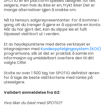
SPOTIO er en plattform spesielt designet for felt
selgere, men hvis du ikke er en, frykt ikke! Det er
mange alternativer igjen å snakke om.
Nå ta hensyn, salgsrepresentanter. For å komme i
gang, alt du trenger å gjøre er å opprette en konto.
Når du har gjort det, kan du slippe løs et fullt
tilpasset visittkort ut i verden.
Et av høydepunktene med dette verktøyet er
integrasjonen med
Kundeoppfølgingssystem (KOS)
programvare, slik at det er praktisk å samle inn
informasjon og umiddelbart overføre den til ditt
valgte CRM.
Stolte av over 1 500 lag, tar SPOTIO definitivt æren
for å lage de beste visittkortene med tanke på
uteselgere.
Validert anmeldelse fra G2:
Hva liker du best med SPOTIO?