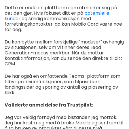
Dette er enda en plattform som utmerker seg på
det den gjør. Hvis fokuset ditt er på
potensielle
kunder
og smidig kommunikasjon med
forretningskontakter, da kan Mobilo Card være noe
for deg.
Du kan bytte mellom forskjellige "moduser" avhengig
av situasjonen, selv om vi finner deres Lead
Generation-modus merkbar. Når du mottar
kontaktinformasjon, kan du sende den direkte til ditt
CRM.
De har også en omfattende Teams-plattform som
tilbyr premiumfunksjoner, som tilpassbare
landingssider og sporing av antall og plassering av
klikk.
Validerte anmeldelse fra Trustpilot:
Jeg var veldig fornøyd med bistanden jeg mottok.
Jeg har kost meg med å bruke Mobilo og ser frem til
å ta bruken av produktet vårt til neste nivå.