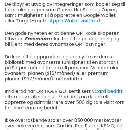
De tilbyr et utvalg av integreringer som kobler seg til
foretrukne apper som Canva, HubSpot og Zapier,
samt muligheten til å opprette en Google Wallet
eller Target-konto.
Apple Wallet visittkort
.
Den gode nyheten er at denne QR-kode skaperen
tilbyr en
Freemium
plan for å hjelpe deg i gang og
bli kjent med deres dynamiske QR-løsninger.
Du kan alltid oppgradere og dra nytte av deres
bibliotek med avanserte funksjoner til en startpris
på $7 per måned for enkeltpersoner. Vi anbefaler
avansert-planen ($16/måned) eller premium-
planen ($37/måned) for bedrifter.
Imidlertid har QR TIGER ISO-sertifisert
vCard bedrift
alternativ skiller seg ut. Med det kan du enkelt
opprette og administrere over 500 digitale visittkort
for dine team og bedrift.
Ikke overraskende stoler over 850 000 merkevarer
over hele verden, som Cartier, Red Bull og KPMG, på