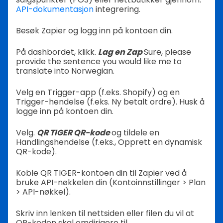
API-dokumentasjon
integrering.
Besøk Zapier og logg inn på kontoen din.
På dashbordet, klikk.
Lag en Zap
Sure, please
provide the sentence you would like me to
translate into Norwegian.
Velg en Trigger-app (f.eks. Shopify) og en
Trigger-hendelse (f.eks. Ny betalt ordre). Husk å
logge inn på kontoen din.
Velg.
QR TIGER QR-kode
og tildele en
Handlingshendelse (f.eks., Opprett en dynamisk
QR-kode).
Koble QR TIGER-kontoen din til Zapier ved å
bruke API-nøkkelen din (Kontoinnstillinger > Plan
> API-nøkkel).
Skriv inn lenken til nettsiden eller filen du vil at
QR-koden skal omdirigere til.