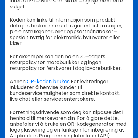
interaktiv ressurs som sikrer engasjement etter
salget.
Koden kan linke til informasjon som produkt
detaljer, bruker manualer, garanti informasjon,
pleieinstruksjoner, eller oppsetthåndbøker—
spesielt nyttig for elektronikk, hvitevarer eller
klær.
For eksempel kan den ha en 30-dagers
returpolicy for motebutikker og ingen
returpolicy for ferskvarer i dagligvarebutikker.
Annen
QR-koden brukes
For kvitteringer
inkluderer å henvise kunder til
kundeservicemuligheter som direkte kontakt,
live chat eller servicesentersøkere.
Forretningsdrivende som deg kan tilpasse det i
henhold til merkevaren din. For å gjøre dette,
anbefaler vi å bruke en QR-kodegenerator med
logoplassering og en funksjon for integrering av
Application Programming Interface (API).