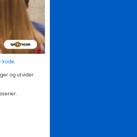
R-kode
.
ger og utvider
eserier.