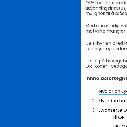
QR-koder for instit
utdanningsinstitusj
mulighet til å blåse 
Med sine stadig vo
motvirke mangler v
De tilbyr en bred l
lærings- og under
Hopp på bevegelsen
QR-koder i pedago
Innholdsfortegn
Hva er en QR
Hvordan bru
Avanserte QR
Fil QR
URL Q