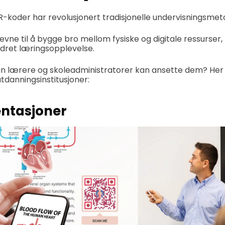
 QR-koder har revolusjonert tradisjonelle undervisningsmet
vne til å bygge bro mellom fysiske og digitale ressurser,
edret læringsopplevelse.
an lærere og skoleadministratorer kan ansette dem? He
utdanningsinstitusjoner:
entasjoner