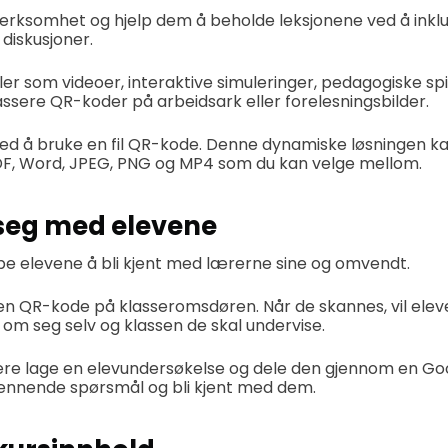
rksomhet og hjelp dem å beholde leksjonene ved å inklu
 diskusjoner.
er som videoer, interaktive simuleringer, pedagogiske spil
ssere QR-koder på arbeidsark eller forelesningsbilder.
e ved å bruke en fil QR-kode. Denne dynamiske løsningen k
DF, Word, JPEG, PNG og MP4 som du kan velge mellom.
seg med elevene
pe elevene å bli kjent med lærerne sine og omvendt.
en QR-kode på klasseromsdøren. Når de skannes, vil elev
 om seg selv og klassen de skal undervise.
e lage en elevundersøkelse og dele den gjennom en G
spennende spørsmål og bli kjent med dem.