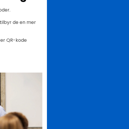
oder.
 tilbyr de en mer
r er QR-kode