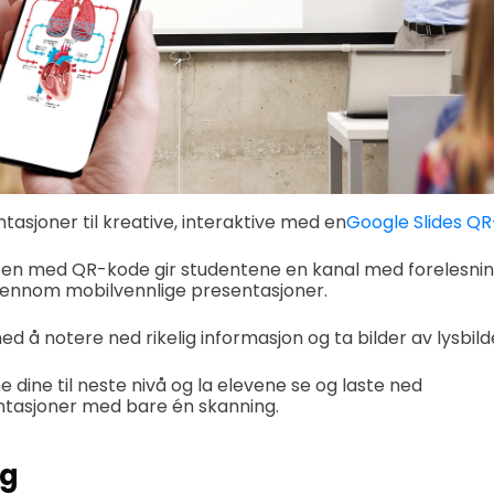
tasjoner til kreative, interaktive med en
Google Slides Q
een med QR-kode gir studentene en kanal med forelesnin
gjennom mobilvennlige presentasjoner.
 å notere ned rikelig informasjon og ta bilder av lysbild
 dine til neste nivå og la elevene se og laste ned
ntasjoner med bare én skanning.
ng