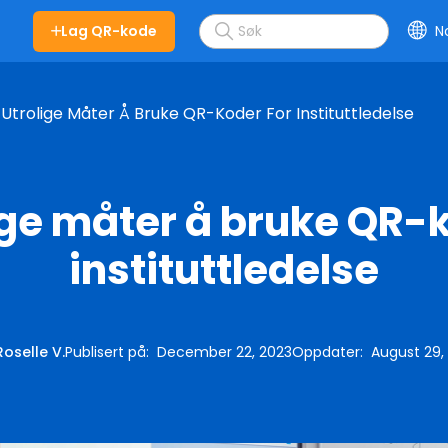
Lag QR-kode
N
s
 Utrolige Måter Å Bruke QR-Koder For Instituttledelse
ige måter å bruke QR-
instituttledelse
Roselle V.
Publisert på
:
December 22, 2023
Oppdater
:
August 29,