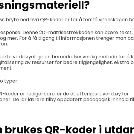
sningsmateriell?
oss bryte ned hva QR-koder er for å forstå vitenskapen b
Response. Denne 2D-matrisestrekkoden kan bære tekst, vi
og mer. For å få tilgang til informasjonen trenger man b
fon.
serte verktøyet gir en bemerkelsesverdig metode for å k
gitalisering av ressurser for bedre tilgjengelighet, ekstr
ment.
o typer:
-koder er redigerbare, er de et etterspurt verktøy for
joner. De lar lærere tilby oppdatert pedagogisk innhold ti
 brukes QR-koder i utda