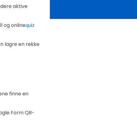
dere aktive
l og online
quiz
an lagre en rekke
ene finne en
oogle Form QR-