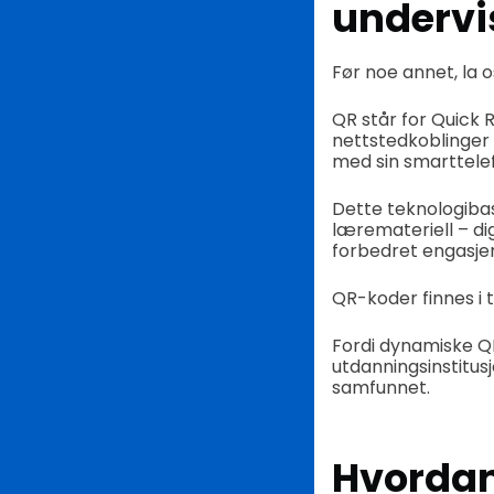
undervi
Før noe annet, la 
QR står for Quick 
nettstedkoblinger 
med sin smarttele
Dette teknologiba
læremateriell – di
forbedret engasje
QR-koder finnes i t
Fordi dynamiske QR
utdanningsinstitus
samfunnet.
Hvordan