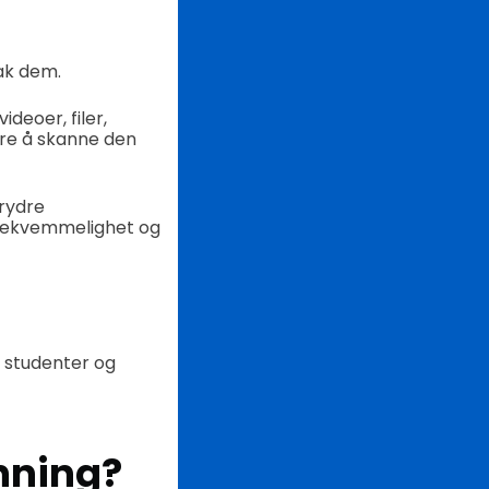
ak dem.
deoer, filer,
are å skanne den
rydre
a bekvemmelighet og
l studenter og
nning?