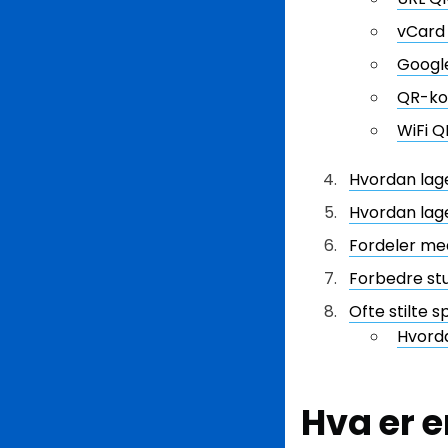
vCard
Googl
QR-kod
WiFi 
Hvordan lag
Hvordan lage
Fordeler med
Forbedre st
Ofte stilte 
Hvorda
Hva er 