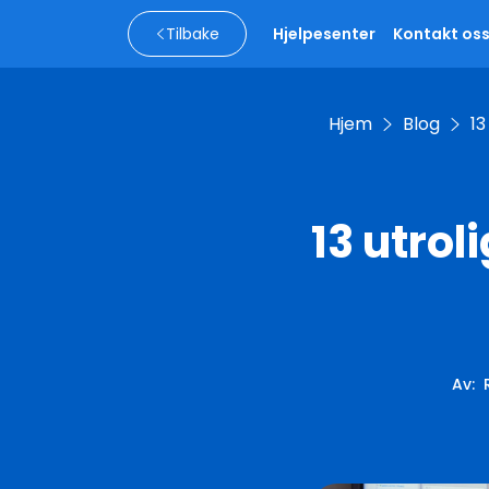
Tilbake
Hjelpesenter
Kontakt os
Hjem
Blog
13
13 utrol
Av
: