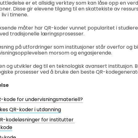
uttledelse er et allsidig verktøy som kan låse opp en verd
oner. Disse gir elevene tilgang til en skattekiste av ressur
liv i timene.
ksende måter har QR-koder vunnet popularitet i studiere
ed tradisjonelle læringsprosesser.
øsning på utfordringer som institusjoner står overfor og bid
visningsopplevelsen morsom og engasjerende.
 og utvikler deg til en teknologisk avansert institusjon. 
giske prosesser ved å bruke den beste QR-kodegenerato
else
-kode for undervisningsmateriell?
kes QR-koder i utdanning
-kodeløsninger for institutter
-kode
R-kode