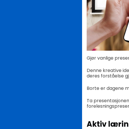
Gjør vanlige presen
Denne kreative id
deres forståelse 
Borte er dagene med
Ta presentasjonene
forelesningsprese
Aktiv læri