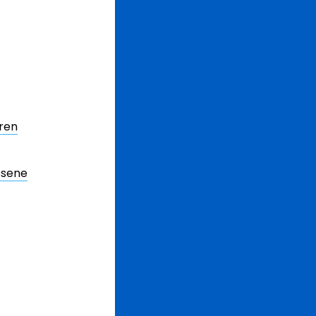
ren
ssene