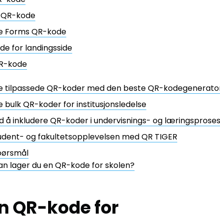
 QR-kode
e Forms QR-kode
e for landingsside
QR-kode
e tilpassede QR-koder med den beste QR-kodegenerato
 bulk QR-koder for institusjonsledelse
 å inkludere QR-koder i undervisnings- og læringsprose
udent- og fakultetsopplevelsen med QR TIGER
spørsmål
n lager du en QR-kode for skolen?
en QR-kode for