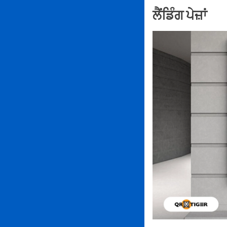
ਲੈਂਡਿੰਗ ਪੇਜ਼ਾਂ