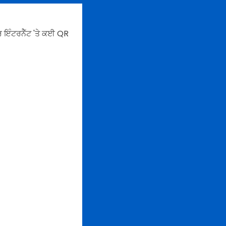
ਇੰਟਰਨੈੱਟ 'ਤੇ ਕਈ QR