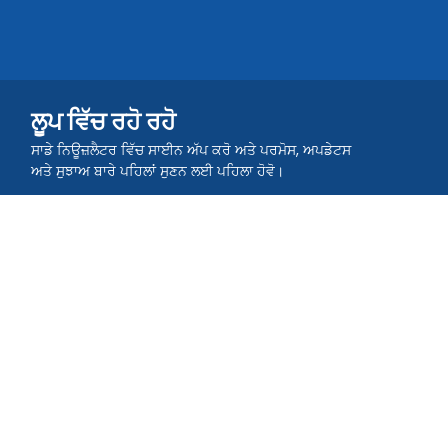
ਲੂਪ ਵਿੱਚ ਰਹੋ ਰਹੋ
ਸਾਡੇ ਨਿਊਜ਼ਲੈਟਰ ਵਿੱਚ ਸਾਈਨ ਅੱਪ ਕਰੋ ਅਤੇ ਪਰਮੋਸ, ਅਪਡੇਟਸ
ਅਤੇ ਸੁਝਾਅ ਬਾਰੇ ਪਹਿਲਾਂ ਸੁਣਨ ਲਈ ਪਹਿਲਾ ਹੋਵੋ।
ਸਮੁੰਦ ਵਿੱਚ ਸ਼ਾਮਿਲ ਹੋਵੋ ਜੀ।
ਐਪ ਡਾਊਨਲੋਡ ਕਰੋ ਜੀਃ QR TIGER ਐਪ
ਚਲੋ ਅਤੇ ਕ੍ਰਿਏਟ ਕਰੋ ਅਤੇ ਸਕੈਨ ਕਰੋ ਕਿਊਆਰ ਕੋਡਾਂ ਤੇ ਜਾਓ ਜੀ।