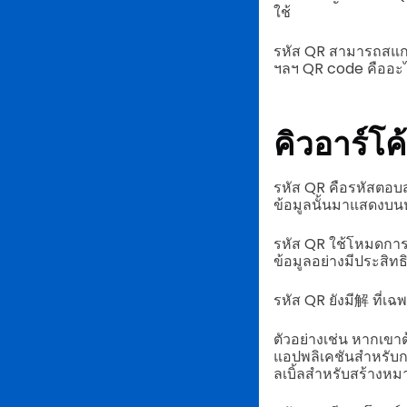
ใช้
รหัส QR สามารถสแก
ฯลฯ QR code คืออะ
คิวอาร์โ
รหัส QR คือรหัสตอบส
ข้อมูลนั้นมาแสดงบน
รหัส QR ใช้โหมดการเข
ข้อมูลอย่างมีประสิทธ
รหัส QR ยังมี解 ที่เ
ตัวอย่างเช่น หากเขา
แอปพลิเคชันสำหรับก
ลเบิ้ลสำหรับสร้างหมา