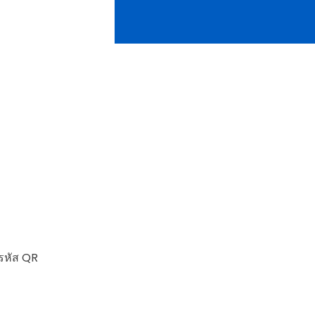
นรหัส QR