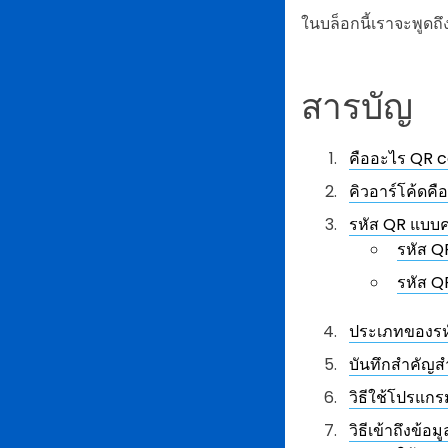
ในบล็อกนี้เราจะพูดถ
สารบัญ
คืออะไร QR 
คิวอาร์โค้ดคื
รหัส QR แบบค
รหัส Q
รหัส Q
ประเภทของรห
บันทึกสำคัญ
วิธีใช้โปรแก
วิธีเข้าถึงข้อมู