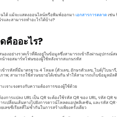
นได้ แม้จะแสดงออนไลน์หรือพิมพ์ออกมา
เอกสารการตลาด
เช่น
ไรและสามารถทำอะไรได้บ้าง?
ค้ดคืออะไร?
นองอย่างรวดเร็วที่ฝังอยู่ในข้อมูลซึ่งสามารถเข้าถึงผ่านอุปกร
หน้าจอสมาร์ทโฟนของผู้ใช้หลังจากสแกนรหัส
้ารหัสที่มีมาตรฐาน 4 โหมด (ตัวเลข, อักษรตัวเลข, ไบต์/ไบนารี, แ
ิภาพ; สามารถใช้ส่วนขยายได้เช่นกัน ทำให้สามารถเก็บข้อมูลมัลติม
ฉพาะเจาะจงตรงกับความต้องการของผู้ใช้ด้วย
ต้องการแปลง URL เป็น QR จะต้องใช้รหัส QR ของ URL, รหัส QR ข
ารเปลี่ยนเส้นทางไปยังการดาวน์โหลดแอปพลิเคชัน, และรหัส QR 
ยเลขซีเรียลที่ไม่ซ้ำกันในการสร้างเพียงครั้งเดียว