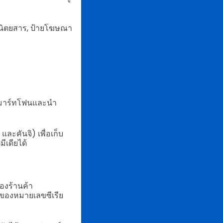
 นิตยสาร, ป้ายโฆษณา
ณ์สมาร์ทโฟนและนำ
ละคันจิ) เพื่อเก็บ
ีเดียได้
องร้านค้า
ของหมายเลขซีเรีย