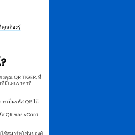
คุณต้องรู้
์?
งคุณ QR TIGER, ที่
ที่มีแผนราคาที่
ารเป็นรหัส QR ได้
รหัส QR ของ vCard
ดยใช้สมาร์ทโฟนของผู้