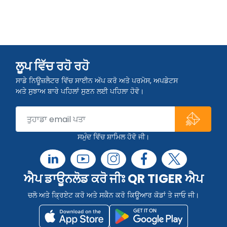
ਲੂਪ ਵਿੱਚ ਰਹੋ ਰਹੋ
ਸਾਡੇ ਨਿਊਜ਼ਲੈਟਰ ਵਿੱਚ ਸਾਈਨ ਅੱਪ ਕਰੋ ਅਤੇ ਪਰਮੋਸ, ਅਪਡੇਟਸ
ਅਤੇ ਸੁਝਾਅ ਬਾਰੇ ਪਹਿਲਾਂ ਸੁਣਨ ਲਈ ਪਹਿਲਾ ਹੋਵੋ।
ਸਮੁੰਦ ਵਿੱਚ ਸ਼ਾਮਿਲ ਹੋਵੋ ਜੀ।
ਐਪ ਡਾਊਨਲੋਡ ਕਰੋ ਜੀਃ QR TIGER ਐਪ
ਚਲੋ ਅਤੇ ਕ੍ਰਿਏਟ ਕਰੋ ਅਤੇ ਸਕੈਨ ਕਰੋ ਕਿਊਆਰ ਕੋਡਾਂ ਤੇ ਜਾਓ ਜੀ।