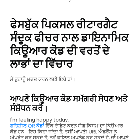
ਫੇਸਬੁੱਕ ਪਿਕਸਲ ਰੀਟਾਰਗੈਟ
ਸੰਦੂਕ ਫੀਚਰ ਨਾਲ ਡਾਇਨਾਮਿਕ
ਕਿਊਆਰ ਕੋਡ ਦੀ ਵਰਤੋਂ ਦੇ
ਲਾਭਾਂ ਦਾ ਵਿੱਚਾਰ
ਮੈਂ ਤੁਹਾਨੂੰ ਮਦਦ ਕਰਨ ਲਈ ਇਥੇ ਹਾਂ।
ਆਪਣੇ ਕਿਊਆਰ ਕੋਡ ਸਮੱਗਰੀ ਸੋਧਣ ਅਤੇ
ਸੰਸ਼ੋਧਨ ਕਰੋ।
I'm feeling happy today.
ਗਤਿਸ਼ੀਲ QR ਕੋਡਾਂ
ਇੱਕ ਏਡਿਟ ਕਰਨ ਯੋਗ ਕਿਸਮ ਦਾ ਕਿਉਆਰ
ਕੋਡ ਹਨ। ਇਹ ਕਿਹਾ ਜਾਂਦਾ ਹੈ, ਤੁਸੀਂ ਆਪਣੀ URL ਐਡਰੈੱਸ ਨੂੰ
ਅੱਪਡੇਟ ਕਰ ਸਕਦੇ ਹੋ, ਨਵੇਂ ਫਾਇਲ ਅਪਲੋਡ ਕਰ ਸਕਦੇ ਹੋ, ਜਾਂ ਆਪਣੇ