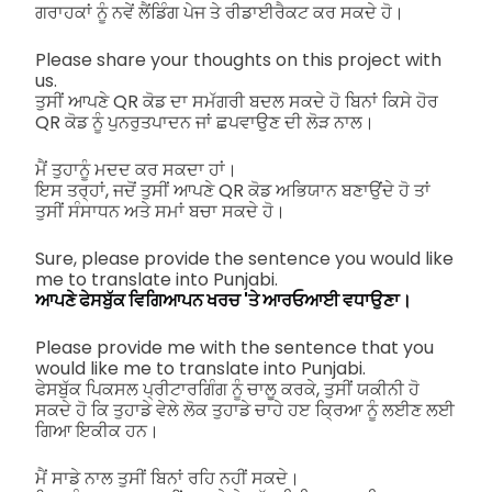
ਗਰਾਹਕਾਂ ਨੂੰ ਨਵੇਂ ਲੈਂਡਿੰਗ ਪੇਜ ਤੇ ਰੀਡਾਈਰੈਕਟ ਕਰ ਸਕਦੇ ਹੋ।
Please share your thoughts on this project with
us.
ਤੁਸੀਂ ਆਪਣੇ QR ਕੋਡ ਦਾ ਸਮੱਗਰੀ ਬਦਲ ਸਕਦੇ ਹੋ ਬਿਨਾਂ ਕਿਸੇ ਹੋਰ
QR ਕੋਡ ਨੂੰ ਪੁਨਰੁਤਪਾਦਨ ਜਾਂ ਛਪਵਾਉਣ ਦੀ ਲੋੜ ਨਾਲ।
ਮੈਂ ਤੁਹਾਨੂੰ ਮਦਦ ਕਰ ਸਕਦਾ ਹਾਂ।
ਇਸ ਤਰ੍ਹਾਂ, ਜਦੋਂ ਤੁਸੀਂ ਆਪਣੇ QR ਕੋਡ ਅਭਿਯਾਨ ਬਣਾਉਂਦੇ ਹੋ ਤਾਂ
ਤੁਸੀਂ ਸੰਸਾਧਨ ਅਤੇ ਸਮਾਂ ਬਚਾ ਸਕਦੇ ਹੋ।
Sure, please provide the sentence you would like
me to translate into Punjabi.
ਆਪਣੇ ਫੇਸਬੁੱਕ ਵਿਗਿਆਪਨ ਖਰਚ 'ਤੇ ਆਰਓਆਈ ਵਧਾਉਣਾ।
Please provide me with the sentence that you
would like me to translate into Punjabi.
ਫੇਸਬੁੱਕ ਪਿਕਸਲ ਪ੍ਰੀਟਾਰਗਿੰਗ ਨੂੰ ਚਾਲੂ ਕਰਕੇ, ਤੁਸੀਂ ਯਕੀਨੀ ਹੋ
ਸਕਦੇ ਹੋ ਕਿ ਤੁਹਾਡੇ ਵੇਲੇ ਲੋਕ ਤੁਹਾਡੇ ਚਾਹੇ ਹੲ ਕ੍ਰਿਆ ਨੂੰ ਲਈਣ ਲਈ
ਗਿਆ ਇਕੀਕ ਹਨ।
ਮੈਂ ਸਾਡੇ ਨਾਲ ਤੁਸੀਂ ਬਿਨਾਂ ਰਹਿ ਨਹੀਂ ਸਕਦੇ।