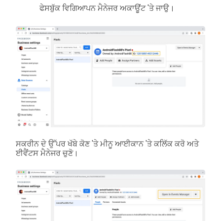
ਫੇਸਬੁੱਕ ਵਿਗਿਆਪਨ ਮੈਨੇਜਰ ਅਕਾਊਂਟ 'ਤੇ ਜਾਉ।
ਸਕਰੀਨ ਦੇ ਉੱਪਰ ਖੱਬੇ ਕੋਣ 'ਤੇ ਮੀਨੂ ਆਈਕਾਨ 'ਤੇ ਕਲਿੱਕ ਕਰੋ ਅਤੇ
ਈਵੈਂਟਸ ਮੈਨੇਜਰ ਚੁਣੋ।