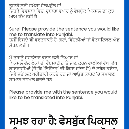
ਤੁਹਾਡੇ ਲਈ ਹਮੇਸ਼ਾ ਹੇਲਪਫੁੱਲ ਹਾਂ।
ਜਿਹੜੇ ਵਿਵਸਥਾ ਵਿਚ, ਦੁਬਾਰਾ ਵਪਾਰ ਨੂੰ ਫੇਸਬੁੱਕ ਪਿਕਸਲ ਦਾ ਕੁਝ
ਆਮ ਕੰਮ ਨਹੀਂ ਹੈ।
Sure! Please provide the sentence you would like
me to translate into Punjabi.
ਤੁਸੀਂ ਇਸਦੇ ਵੀ ਵਰਤਸਕਤੇ ਹੋ, ਗਣਾਂ, ਵਿੱਚਲੀਆਂ ਜਾਂ ਵੇਟਸਟਿਕਲ ਐਡ
ਸੋਧਣ ਲਈ।
ਮੈਂ ਤੁਹਾਨੂੰ ਸਹਾਇਤਾ ਕਰਨ ਲਈ ਤਿਆਰ ਹਾਂ।
ਪਿਕਸਲ ਵੱਲ ਲੋਕਾਂ ਦੀ ਵੈੱਬਸਾਈਟ 'ਤੇ ਜਾਣ ਕਰਨ ਵਾਲੀਆਂ ਵੱਖ-ਵੱਖ
ਕਾਰਵਾਹੀਆਂ (ਜੋ ਕਿ "ਇਵੈਂਟਸ" ਵੀ ਕਿਹਾ ਜਾਂਦਾ ਹੈ) ਦੇ ਟਰੈਕ ਕਰੇਗਾ,
ਜਿਵੇਂ ਜਦੋਂ ਲੋਕ ਖਰੀਦਾਰੀ ਕਰਦੇ ਹਨ ਜਾਂ ਆਉਣ ਕਾਰਟ 'ਚ ਸਮਾਵਣ
ਸਾਮਾਨ ਸ਼ਾਮਿਲ ਕਰਦੇ ਹਨ।
Please provide me with the sentence you would
like to be translated into Punjabi.
ਸਮਝ ਰਹਾ ਹੈ: ਫੇਸਬੁੱਕ ਪਿਕਸਲ