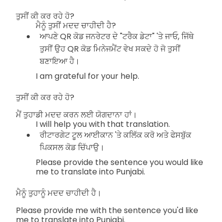
ਤੁਸੀਂ ਕੀ ਕਰ ਰਹੇ ਹੋ?
ਮੈਨੂੰ ਤੁਸੀਂ ਮਦਦ ਚਾਹੀਦੀ ਹੈ?
ਆਪਣੇ QR ਕੋਡ ਜਨਰੇਟਰ ਦੇ "ਟਰੈਕ ਡੇਟਾ" 'ਤੇ ਜਾਓ, ਜਿੱਥੇ
ਤੁਸੀਂ ਉਹ QR ਕੋਡ ਮਿਨੇਜਮੈਂਟ ਵੇਖ ਸਕਦੇ ਹੋ ਜੋ ਤੁਸੀਂ
ਬਣਾਇਆ ਹੈ।
I am grateful for your help.
ਤੁਸੀਂ ਕੀ ਕਰ ਰਹੇ ਹੋ?
ਮੈਂ ਤੁਹਾਡੀ ਮਦਦ ਕਰਨ ਲਈ ਯੋਗਦਾਨਾ ਹਾਂ।
I will help you with that translation.
ਰੀਟਾਰਗੇਟ ਟੂਲ ਆਈਕਾਨ 'ਤੇ ਕਲਿੱਕ ਕਰੋ ਅਤੇ ਫੇਸਬੁੱਕ
ਪਿਕਸਲ ਕੋਡ ਚਿੱਪਾਉ।
Please provide the sentence you would like
me to translate into Punjabi.
ਮੈਨੂੰ ਤੁਹਾਨੂੰ ਮਦਦ ਚਾਹੀਦੀ ਹੈ।
Please provide me with the sentence you'd like
me to translate into Punjabi.