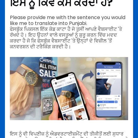
ਇਸ ਨੂੰ ਕਿਵੇਂ ਕੰਮ ਕਰਦਾ ਹੈ?
Please provide me with the sentence you would
like me to translate into Punjabi.
ਫੇਸਬੁੱਕ ਪਿਕਸਲ ਇੱਕ ਕੋਡ ਕਾਟਾ ਹੈ ਜੋ ਤੁਸੀਂ ਆਪਣੇ ਵੈਬਸਾਈਟ 'ਤੇ
ਰੱਖਦੇ ਹੋ। ਇਹ ਉਹਨਾਂ ਵਾਲੇ ਵਸਤੂਆਂ ਨੂੰ ਸ਼ੁਰੂ ਕਰਨ ਵਿੱਚ ਮਦਦ
ਕਰਦਾ ਹੈ ਜੋ ਕਿ ਫੇਸਬੁੱਕ ਵੈਬਸਾਈਟ 'ਤੇ ਉਨ੍ਹਾਂ ਦੇ ਵਿਜ਼ੀਲ 'ਤੋਂ
ਕਨਵਰਸ਼ਨ ਦੀ ਟਰੈਕਿੰਗ ਕਰਦੀ ਹੈ।
ਇਸ ਨੂੰ ਵੀ ਵਿਪਣੀਜ਼ ਨੂੰ ਐਡਵਰਟਾਈਜ਼ਮੈਂਟ ਦੀ ਤੀਜੀਤੋਂ ਲਈ ਸੁਧਾਰ