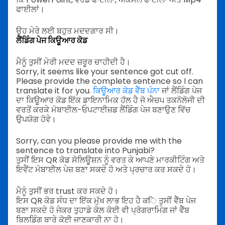
ਫਾਈਲਾਂ।
ਉਹ ਮੇਰੇ ਲਈ ਬਹੁਤ ਮਦਦਗਾਰ ਸੀ।
ਲੈਂਡਿੰਗ ਪੇਜ ਕਿਊਆਰ ਕੋਡ
ਮੈਨੂੰ ਤੁਸੀਂ ਮੇਰੀ ਮਦਦ ਜ਼ਰੂਰ ਚਾਹੀਦੀ ਹੈ।
Sorry, it seems like your sentence got cut off.
Please provide the complete sentence so I can
translate it for you.
ਕਿਊਆਰ ਕੋਡ ਵੈੱਬ ਪੰਨਾ
ਜਾਂ ਲੈਂਡਿੰਗ ਪੇਜ
ਦਾ ਕਿਊਆਰ ਕੋਡ ਇੱਕ ਡਾਇਨਾਮਿਕ ਹੱਲ ਹੈ ਜੋ ਐਚ੫ ਤਕਨੋਲੋਜੀ ਦੀ
ਵਰਤੋਂ ਕਰਕੇ ਮੋਬਾਈਲ-ਓਪਟਾਈਜ਼ਡ ਲੈਂਡਿੰਗ ਪੇਜ ਬਣਾਉਣ ਵਿੱਚ
ਉਪਯੋਗ ਹੋਵੇ।
Sorry, can you please provide me with the
sentence to translate into Punjabi?
ਤੁਸੀਂ ਇਸ QR ਕੋਡ ਸੋਲਿਊਸ਼ਨ ਨੂੰ ਵਰਤ ਕੇ ਆਪਣੇ ਮਾਰਕੀਟਿੰਗ ਅਤੇ
ਇਵੈਂਟ ਮੋਬਾਈਲ ਪੇਜ਼ ਬਣਾ ਸਕਦੇ ਹੋ ਅਤੇ ਪ੍ਰਚਾਰ ਕਰ ਸਕਦੇ ਹੋ।
ਮੈਨੂੰ ਤੁਸੀਂ ਭਰ trust ਕਰ ਸਕਦੇ ਹੋ।
ਇਸ QR ਕੋਡ ਸੰਧ ਦਾ ਇੱਕ ਮੁੱਖ ਲਾਭ ਇਹ ਹੈ ਕि ਤੁਸੀਂ ਵੈੱਬ ਪੇਜ
ਬਣਾ ਸਕਦੇ ਹੋ ਜੇਕਰ ਤੁਹਾਡੇ ਕੋਲ ਕੋਈ ਵੀ ਪ੍ਰੋਗਰਾਮਿੰਗ ਜਾਂ ਵੈੱਬ
ਬਿਲਡਿੰਗ ਬਾਰੇ ਕੋਈ ਜਾਣਕਾਰੀ ਨਾ ਹੋ।