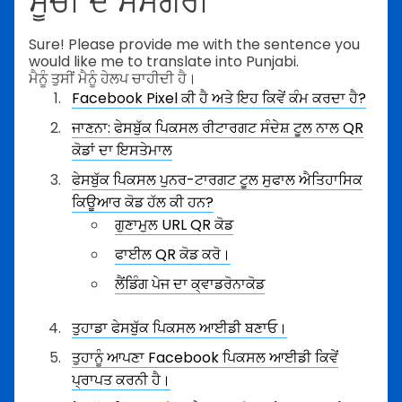
ਸੂਚੀ ਦੇ ਸਮੱਗਰੀ
Sure! Please provide me with the sentence you
would like me to translate into Punjabi.
ਮੈਨੂੰ ਤੁਸੀਂ ਮੈਨੂੰ ਹੇਲਪ ਚਾਹੀਦੀ ਹੈ।
Facebook Pixel ਕੀ ਹੈ ਅਤੇ ਇਹ ਕਿਵੇਂ ਕੰਮ ਕਰਦਾ ਹੈ?
ਜਾਣਨਾ: ਫੇਸਬੁੱਕ ਪਿਕਸਲ ਰੀਟਾਰਗਟ ਸੰਦੇਸ਼ ਟੂਲ ਨਾਲ QR
ਕੋਡਾਂ ਦਾ ਇਸਤੇਮਾਲ
ਫੇਸਬੁੱਕ ਪਿਕਸਲ ਪੁਨਰ-ਟਾਰਗਟ ਟੂਲ ਸੁਫਾਲ ਐਤਿਹਾਸਿਕ
ਕਿਊਆਰ ਕੋਡ ਹੱਲ ਕੀ ਹਨ?
ਗੁਣਾਮੁਲ URL QR ਕੋਡ
ਫਾਈਲ QR ਕੋਡ ਕਰੋ।
ਲੈਂਡਿੰਗ ਪੇਜ ਦਾ ਕ੍ਵਾਡਰੋਨਾਕੋਡ
ਤੁਹਾਡਾ ਫੇਸਬੁੱਕ ਪਿਕਸਲ ਆਈਡੀ ਬਣਾਓ।
ਤੁਹਾਨੂੰ ਆਪਣਾ Facebook ਪਿਕਸਲ ਆਈਡੀ ਕਿਵੇਂ
ਪ੍ਰਾਪਤ ਕਰਨੀ ਹੈ।