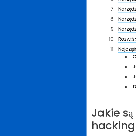
Narzędz
Narzędz
Narzęd
Rozwiń 
Najczęś
C
J
J
D
Jakie są
hackingu