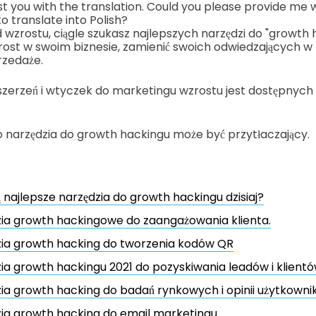
st you with the translation. Could you please provide me 
o translate into Polish?
d wzrostu, ciągle szukasz najlepszych narzędzi do "growth 
zrost w swoim biznesie, zamienić swoich odwiedzających w 
rzedaże.
zszerzeń i wtyczek do marketingu wzrostu jest dostępnych 
 narzędzia do growth hackingu może być przytłaczający.
ą najlepsze narzędzia do growth hackingu dzisiaj?
ia growth hackingowe do zaangażowania klienta.
zia growth hacking do tworzenia kodów QR
ia growth hackingu 2021 do pozyskiwania leadów i klient
ia growth hacking do badań rynkowych i opinii użytkown
ia growth hacking do email marketingu.