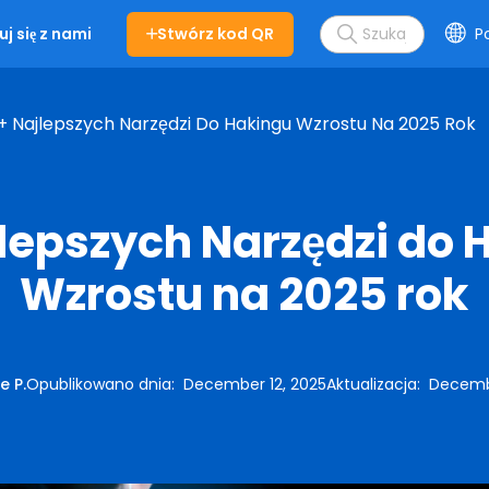
Stwórz kod QR
Po
j się z nami
+ Najlepszych Narzędzi Do Hakingu Wzrostu Na 2025 Rok
jlepszych Narzędzi do 
Wzrostu na 2025 rok
e P.
Opublikowano dnia
:
December 12, 2025
Aktualizacja
:
Decembe