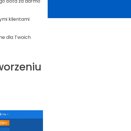
ego bota za darmo
ymi klientami
ne dla Twoich
worzeniu