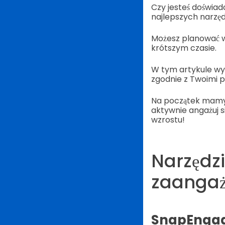
Czy jesteś doświ
najlepszych narzęd
Możesz planować w
krótszym czasie.
W tym artykule wym
zgodnie z Twoimi 
Na początek mamy
aktywnie angażuj s
wzrostu!
Narzędz
zaangaż
SnapEnga