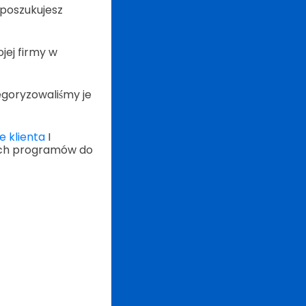
poszukujesz
jej firmy w
egoryzowaliśmy je
e klienta
I
tych programów do