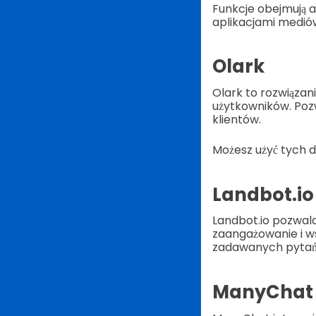
Funkcje obejmują a
aplikacjami medi
Olark
Olark to rozwiąza
użytkowników. Poz
klientów.
Możesz użyć tych d
Landbot.io
Landbot.io pozwala
zaangażowanie i ws
zadawanych pytań n
ManyChat