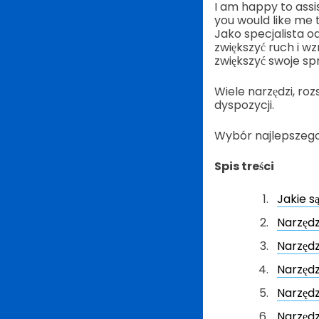
I am happy to assi
you would like me t
Jako specjalista o
zwiększyć ruch i w
zwiększyć swoje sp
Wiele narzędzi, ro
dyspozycji.
Wybór najlepszego
Spis treści
Jakie s
Narzędz
Narzęd
Narzędz
Narzędz
Narzędz