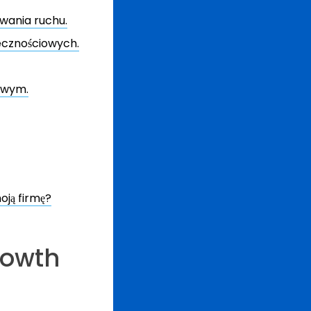
wania ruchu.
ecznościowych.
owym.
ją firmę?
rowth