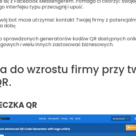
e się z Facebook Messengerem. Pomaga ci tworzyć swoj
o interfejsu typu przeciągnij i upuść.
wój bot może utrzymać kontakt Twojej firmy z potencjaln
a dobę.
o sprawdzonych generatorów kodów QR dostępnych onli
gowych i wielu innych zastosowań biznesowych.
a do wzrostu firmy przy t
R.
ECZKA QR