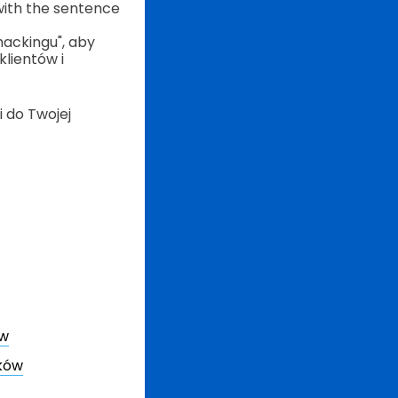
with the sentence
hackingu", aby
klientów i
i do Twojej
ów
ików