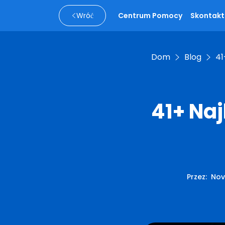
Wróć
Centrum Pomocy
Skontaktu
Dom
Blog
41
41+ Na
Przez
:
Nov