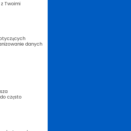
 z Twoimi
dotyczących
ganizowanie danych
ksza
 do często