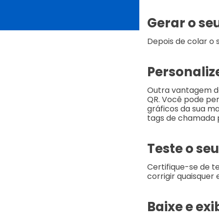
Gerar o se
Depois de colar o s
Personaliz
Outra vantagem de
QR. Você pode per
gráficos da sua m
tags de chamada p
Teste o se
Certifique-se de t
corrigir quaisquer
Baixe e ex