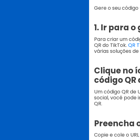
Gere o seu código 
1. Ir para 
Para criar um códi
QR do TikTok.
QR T
várias soluções de
Clique no 
código QR 
Um código QR de U
social, você pode 
QR.
Preencha o
Copie e cole o URL