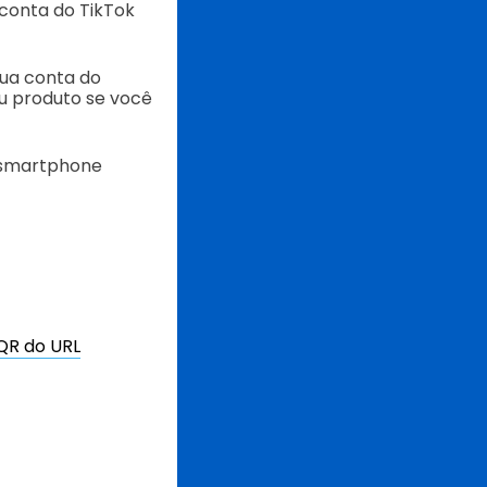
 conta do TikTok
sua conta do
u produto se você
o smartphone
 QR do URL