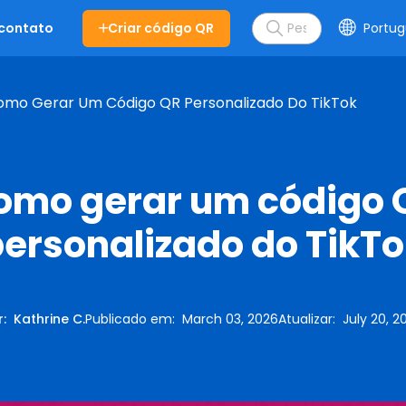
Criar código QR
Portug
 contato
omo Gerar Um Código QR Personalizado Do TikTok
omo gerar um código 
ersonalizado do TikT
r
:
Kathrine C.
Publicado em
:
March 03, 2026
Atualizar
:
July 20, 2