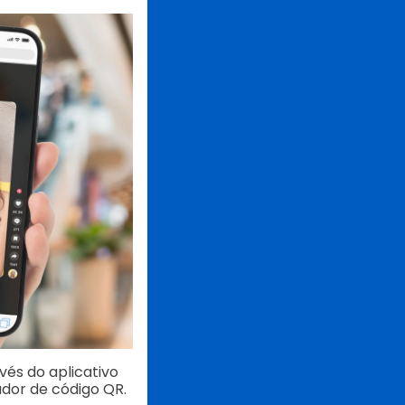
vés do aplicativo
dor de código QR.