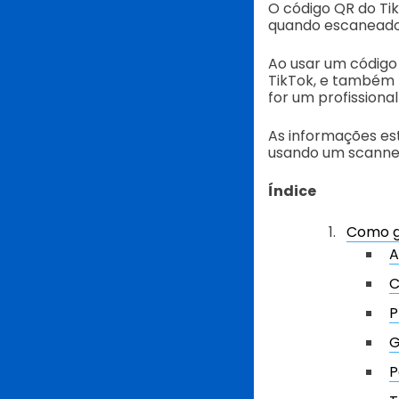
O código QR do Tik
quando escaneado
Ao usar um código
TikTok, e também 
for um profissiona
As informações es
usando um scanner
Índice
Como ge
A
C
P
G
P