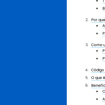
T
B
Por que
A
P
Como u
P
P
Código 
O que é
Benefíc
C
A