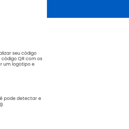
lizar seu código
o código QR com os
r um logotipo e
cê pode detectar e
g.