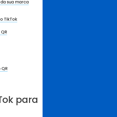
 da sua marca
 o TikTok
s QR
o QR
Tok para