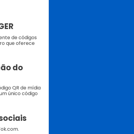
IGER
iente de códigos
ro que oferece
ção do
ódigo QR de mídia
 um único código
sociais
kTok.com.