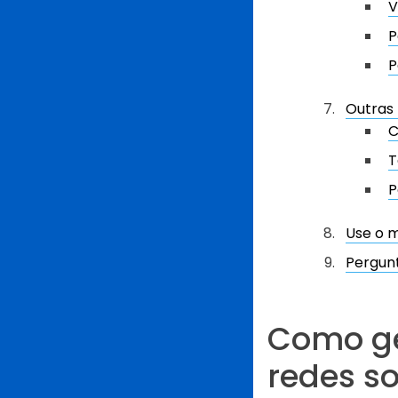
V
P
P
Outras
C
T
P
Use o m
Pergun
Como ge
redes so