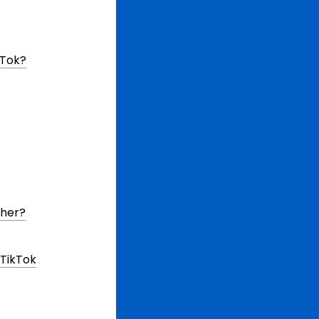
kTok?
lher?
 TikTok