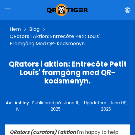
Hem
Blog
QRators I Aktion: Entrecôte Petit Louis'
Framgång Med QR-Kodsmenyn.
QRators i aktion: Entrecôte Petit
Louis' framgång med QR-
kodsmenyn.
Av
:
Ashley
Publicerad på
:
June 11,
Uppdatera
:
June 09,
P.
2025
2025
QRators (curators) i aktion
I'm happy to help