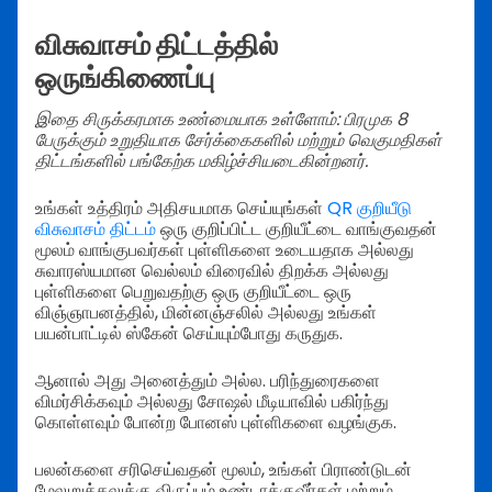
விசுவாசம் திட்டத்தில்
ஒருங்கிணைப்பு
இதை சிருக்கரமாக உண்மையாக உள்ளோம்: பிரமுக 8
பேருக்கும் உறுதியாக சேர்க்கைகளில் மற்றும் வெகுமதிகள்
திட்டங்களில் பங்கேற்க மகிழ்ச்சியடைகின்றனர்.
உங்கள் உத்திரம் அதிசயமாக செய்யுங்கள்
QR குறியீடு
விசுவாசம் திட்டம்
ஒரு குறிப்பிட்ட குறியீட்டை வாங்குவதன்
மூலம் வாங்குபவர்கள் புள்ளிகளை உடையதாக அல்லது
சுவாரஸ்யமான வெல்லம் விரைவில் திறக்க அல்லது
புள்ளிகளை பெறுவதற்கு ஒரு குறியீட்டை ஒரு
விஞ்ஞாபனத்தில், மின்னஞ்சலில் அல்லது உங்கள்
பயன்பாட்டில் ஸ்கேன் செய்யும்போது கருதுக.
ஆனால் அது அனைத்தும் அல்ல. பரிந்துரைகளை
விமர்சிக்கவும் அல்லது சோஷல் மீடியாவில் பகிர்ந்து
கொள்ளவும் போன்ற போனஸ் புள்ளிகளை வழங்குக.
பலன்களை சரிசெய்வதன் மூலம், உங்கள் பிராண்டுடன்
மேலுறுத்தலுக்கு விருப்பம் உண்டாக்குவீர்கள் மற்றும்