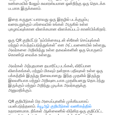
உண்மையில் மேலும் சுவாரஸ்யமான ஒன்றிற்கு ஒரு தொடக்க
படமாக இருக்கலாம்.
இதை கருதுக: யாராவது ஒரு இதழில் படக்குழம்பு
வரையறுக்கும் பார்வையில் உங்கள் அருகில் உள்ள
புகழாய்வுக்கான விளக்கமான விளக்கப்படம் காண்பிக்கிறார்.
ஒரு QR குறியீட்டு "நம்பிக்கையுடன் ஸ்கேன் செய்யுங்கள்
மற்றும் சம்பந்தப்படுத்துங்கள்" என அட்டவணையில் உள்ளது,
அவர்களை அறிவித்து உள்ள தகவல்களின் ஒரு பொருளம்
கொண்டு வைக்க உள்ளது.
அவர்கள் அற்புதமான தயாரிப்பு படங்கள், விரிப்பான
விளக்கங்கள், மற்றும் மிகவும் நன்றாக பதிவுகள் உள்ள ஒரு
பக்கத்தில் இருந்து நிலையானது. இந்த முதலில் இருந்து
இலவசியாக மற்றும் அறிவுடையாக முதலியனது தொடர்ந்து
இருக்கும் மற்றும் அறிந்து முடிக்க அவர்களுக்கு
அனுமதிக்கும்.
QR குறியீடுகள் பிற அமைப்புகளில் முக்கியமாகப்
பயன்படுத்தலாம்.
க்யூஆர் குறியீடுகள் வணிகத்தில்
உதாரணமாக. நீங்கள் ஆன்லைனில் விற்கிற ஒரு குறிப்பிட்ட