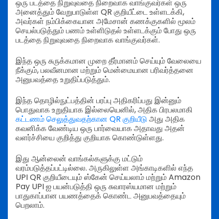
ஒரு படத்தை நிறுவுவதை நிறைவாக வாங்குவர்கள் ஒரு
அனைத்தும் வேறுபாடுள்ள QR குறியீட்டை உள்ளடக்கி,
அவர்கள் நம்பிக்கையான அமேசான் கணக்குகளில் மூலம்
செயல்படுத்தும் பணம் உள்ளிடுதல் உள்ளடக்கும் போது ஒரு
படத்தை நிறுவுவதை நிறைவாக வாங்குவர்கள்.
இந்த ஒரு சுருக்கமான முறை தீர்மானம் செய்யும் வேலையை
நீக்கும், பலவீனமான மற்றும் மென்மையான பரிவர்த்தனை
அனுபவத்தை உறுதிப்படுத்தும்.
இந்த தொழில்நுட்பத்தின் பரப்பு அதிகரிப்பது இன்னும்
பொதுவாக உறுதியாக இல்லையெனில், அதிக பிரபலமாகி
கட்டணம் செலுத்துவதற்கான QR குறியீடு
அது அதிக
கவனிக்க வேண்டிய ஒரு பார்வையாக அதாவது அதன்
வளர்ச்சியை குறித்து குறியாக கொண்டுள்ளது.
இது ஆன்லைன் வாங்கல்களுக்கு மட்டும்
வரம்படுத்தப்பட்டில்லை. அருகிலுள்ள அங்காடிகளில் எந்த
UPI QR குறியீடையும் ஸ்கேன் செய்யலாம் மற்றும் Amazon
Pay UPI ஐ பயன்படுத்தி ஒரு சுவாரஸ்யமான மற்றும்
பாதுகாப்பான பயணத்தைக் கொண்ட அனுபவத்தையும்
பெறலாம்.