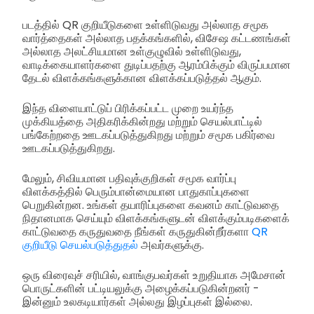
படத்தில் QR குறியீடுகளை உள்ளிடுவது அல்லாத சமூக
வார்த்தைகள் அல்லாத பதக்கங்களில், விசேஷ கட்டணங்கள்
அல்லாத அலட்சியமான உள்குழுவில் உள்ளிடுவது,
வாடிக்கையாளர்களை துடிப்பதற்கு ஆரம்பிக்கும் விருப்பமான
தேடல் விளக்கங்களுக்கான விளக்கப்படுத்தல் ஆகும்.
இந்த விளையாட்டுப் பிரிக்கப்பட்ட முறை உயர்ந்த
முக்கியத்தை அதிகரிக்கின்றது மற்றும் செயல்பாட்டில்
பங்கேற்றதை ஊடகப்படுத்துகிறது மற்றும் சமூக பகிர்வை
ஊடகப்படுத்துகிறது.
மேலும், சிவியமான பதிவுக்குறிகள் சமூக வார்ப்பு
விளக்கத்தில் பெரும்பான்மையான பாதுகாப்புகளை
பெறுகின்றன. உங்கள் தயாரிப்புகளை கவனம் காட்டுவதை
நிதானமாக செய்யும் விளக்கங்களுடன் விளக்கும்படிகளைக்
காட்டுவதை கருதுவதை நீங்கள் கருதுகின்றீர்களா
QR
குறியீடு செயல்படுத்துதல்
அவர்களுக்கு.
ஒரு விரைவுச் சரியில், வாங்குபவர்கள் உறுதியாக அமேசான்
பொருட்களின் பட்டியலுக்கு அழைக்கப்படுகின்றனர் -
இன்னும் உலகடியார்கள் அல்லது இழப்புகள் இல்லை.