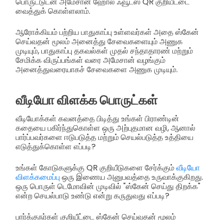
பொருட்டுடன் அமேசான் ஹோல் ஃவூட்ஸ் QR குறியீட்டை
வைத்துக் கொள்ளலாம்.
ஆரோக்கியம் பற்றிய பாதுகாப்பு உள்ளவர்கள் அதை ஸ்கேன்
செய்வதன் மூலம் அனைத்து சேவைகளையும் அணுக
முடியும், பாதுகாப்பு தகவல்கள் முதல் சந்தாதாரண் மற்றும்
சேமிக்க விருப்பங்கள் வரை அமேசான் வழங்கும்
அனைத்துவரையாகச் சேவைகளை அணுக முடியும்.
வீடியோ விளக்க பொருட்கள்
வீடியோக்கள் கவனத்தை பிடித்து உங்கள் பிராண்டின்
கதையை பகிர்ந்துகொள்ள ஒரு அற்புதமான வழி, ஆனால்
பார்ப்பவர்களை ஈடுபடுத்த மற்றும் செயல்படுத்த உத்தியை
எடுத்துக்கொள்ள எப்படி?
உங்கள் கோடுகளுக்கு QR குறியீடுகளை சேர்க்கும்
வீடியோ
விளக்கமைப்பு
ஒரு இணைய அனுபவத்தை உருவாக்குகிறது.
ஒரு பொருள் டெமோவின் முடிவில் "ஸ்கேன் செய்து திறக்க"
என்ற செயல்பாடு உண்டு என்று கருதுவது எப்படி?
பார்க்குநர்கள் குறியீட்டை ஸ்கேன் செய்வதன் மூலம்