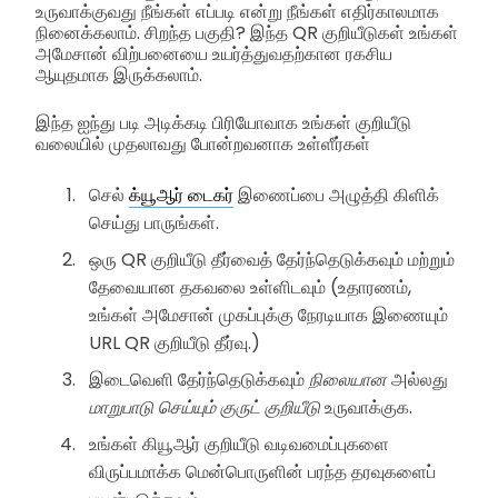
உருவாக்குவது நீங்கள் எப்படி என்று நீங்கள் எதிர்காலமாக
நினைக்கலாம். சிறந்த பகுதி? இந்த QR குறியீடுகள் உங்கள்
அமேசான் விற்பனையை உயர்த்துவதற்கான ரகசிய
ஆயுதமாக இருக்கலாம்.
இந்த ஐந்து படி அடிக்கடி பிரியோவாக உங்கள் குறியீடு
வலையில் முதலாவது போன்றவனாக உள்ளீர்கள்
செல்
க்யூஆர் டைகர்
இணைப்பை அழுத்தி கிளிக்
செய்து பாருங்கள்.
ஒரு QR குறியீடு தீர்வைத் தேர்ந்தெடுக்கவும் மற்றும்
தேவையான தகவலை உள்ளிடவும் (உதாரணம்,
உங்கள் அமேசான் முகப்புக்கு நேரடியாக இணையும்
URL QR குறியீடு தீர்வு.)
இடைவெளி தேர்ந்தெடுக்கவும்
நிலையான
அல்லது
மாறுபாடு செய்யும் குருட் குறியீடு
உருவாக்குக.
உங்கள் கியூஆர் குறியீடு வடிவமைப்புகளை
விருப்பமாக்க மென்பொருளின் பரந்த தரவுகளைப்