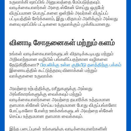
உருவாக்கி ஷாப்பிங் அனுபவத்தை மேம்படுத்தவும்.
வாடிக்கையாளர்கள் அதை ஸ்கேன் செய்து ஒருபேர்
விருப்பமான பொருட்களை ஒன்றில் அவர்கள் விருப்பப்
பட்டியத்தில் சேர்க்கலாம், இது பரிதாபம் அளிக்கும் அல்லது
கனவு ஷாப்பிங் பட்டிகளை உருவாக்கும் முக்கியமானது.
வினாடி சோதனைகள் மற்றும் களம்
உங்கள் வாடிக்கையாளர்களுடன் விநாடிக்கூடியது மற்றும்
அறிவாற்றமான வழியில் பங்களிப்பதற்கான வழிகளை
தேடுகிறீர்களா?
பிரபலிக்கு உள்ள குறியீடு தளத்திற்கு பக்கம்
இணையத்தில் கூட்டுத்தரவு வினாக்கள் மற்றும்
வாக்குகளை உருவாக்க
அவற்றை உற்பத்திக்கு, ரசீதுகளுக்கு அல்லது
அங்கீகாரங்களுக்கு வைக்கவும் மற்றும்
வாடிக்கையாளர்களை அவற்றை தயாரிக்க உத்தமமான
தளமாக ஸ்கேன் செய்ய உத்தமமான போது விருப்பங்களோ
போட்டிகளோ போன்ற ஊக்கங்களுடன் அவற்றை ஸ்கேன்
செய்ய உத்தமமான தளமாக வைக்கவும்.
இந்த படைப்புகள் உங்களுக்கு வாடிக்கையாளர்களின்