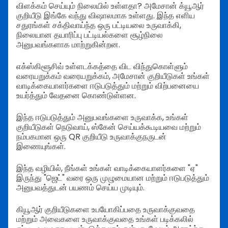
விளக்கம் செய்யும் நிலையில் உள்ளதா? அமேசான் க்யூஆர்
குறியீடு இங்கே வந்து விஷாலமாக உள்ளது. இந்த எளிய
சதுரங்கள் சக்திவாய்ந்த ஒரு பட்டியலை உருவாக்கி,
நிலையான தயாரிப்பு பட்டியல்களை சூழ்நிலை
அனுபவங்களாக மாற்றுகின்றன.
எக்ஸ்கிளூசிவ் உள்ளடக்கத்தை விட விந்துகொள்ளும்
வரையறுக்கம் வரையறுக்கம், அமேசான் குறியீடுகள் உங்கள்
வாடிக்கையாளர்களை ஈடுபடுத்தும் மற்றும் விற்பனையை
உயர்த்தும் வேதனை கொண்டுள்ளன.
இந்த ஈடுபடுத்தும் அனுபவங்களை உருவாக்க, உங்கள்
குறியீடுகள் நெடுவாய், ஸ்கேன் செய்யக்கூடியவை மற்றும்
நம்பகமான ஒரு QR குறியீடு உருவாக்குநருடன்
இணையுங்கள்.
இந்த வழியில், நீங்கள் உங்கள் வாடிக்கையாளர்களை "ஏ"
இருந்து "ஜெட்" வரை ஒரு முழுமையான மற்றும் ஈடுபடுத்தும்
அனுபவத்துடன் பயணம் செய்ய முடியும்.
கியூஆர் குறியீடுகளை உபயோகிப்பதை உருவாக்குவதை
மற்றும் அவைகளை உருவாக்குவதை உங்கள் படிக்கலில்