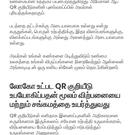
உண்மையான உத்தமம் பயன்படுத்துகிறது. அமேசான் ஆப்
QR குறியீடுகளின் புனர்வாய்ப்பில் அவர்கள்
புரியத்தக்கதாகும்.
படத்தை தட்டச்சுக்கு அடையாளமாக உள்ளது என்று
கருதுங்கள், பொருள் உற்பத்திக்கு, இதர விளம்பரங்களுக்கு,
விளக்கப்படங்களுக்கு அல்லது அனைத்தும் அடையாளமாக
உள்ளது.
அவர்கள் உங்கள் கண்களை பிடித்துவிடும் உண்மை
உலகத்தை உங்கள் விருப்பங்களை நிறைவேற்றும் ஆன்லைன்
அங்காடியுடன் ஒரு எளிய ஸ்கேன் மூலம் தொடர்கின்றனர்.
லோகோ உட்பட QR குறியீடு
உபயோகிப்பதன் மூலம் விற்பனையை
மற்றும் சங்கமத்தை உயர்த்துவது
QR குறியீடுகள் எளிதாக இணைப்புகளின் அதிகாரமான
கருவிகளாக இருக்கலாம். சரியான உற்பத்தி உருவாக்கரால்,
விற்பனையை மேம்படுத்தும் மற்றும் ஈடுபடுத்தும்
உருவங்களை அணுகலாம்.