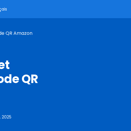
çais
Code QR Amazon
et
code QR
, 2025