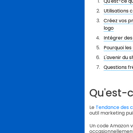
Qu'est-ce q
Utilisations
Créez vos p
logo
Intégrer de
Pourquoi les
L'avenir du 
Questions 
Qu'est-
Le
Tendance des 
outil marketing pui
Un code Amazon va
occasionnellement