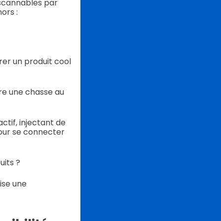
 scannables par
ors :
er un produit cool
re une chasse au
tif, injectant de
pour se connecter
uits ?
ise une