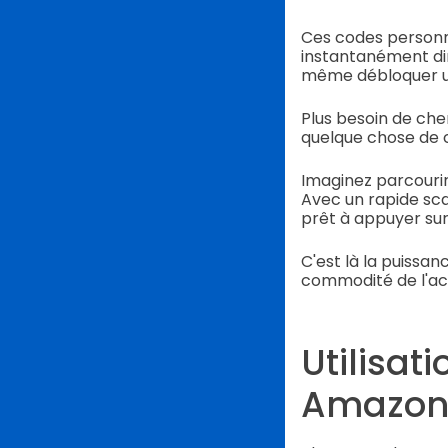
Ces codes personna
instantanément dir
même débloquer un
Plus besoin de che
quelque chose de 
Imaginez parcourir
Avec un rapide sc
prêt à appuyer sur
C'est là la puissan
commodité de l'ach
Utilisat
Amazo