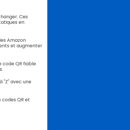
changer. Ces
tatiques en
codes Amazon
ients et augmenter
 code QR fiable
s.
à "Z" avec une
s codes QR et