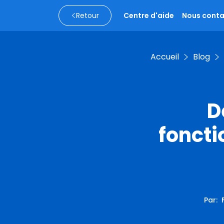
Retour
Centre d'aide
Nous conta
Accueil
Blog
D
foncti
Par
: