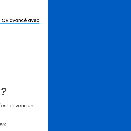
es QR avancé avec
e
 ?
c'est devenu un
nez