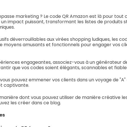
mpasse marketing ? Le code QR Amazon est là pour tout 
 un impact puissant, transformant les listes de produits s
iques.
sifs déverrouillables aux virées shopping ludiques, les 
 de moyens amusants et fonctionnels pour engager vos cl
périences engageantes, associez-vous à un générateur de
antir que vos codes soient élégants, scannables et fiable
vous pouvez emmener vos clients dans un voyage de "A" 
et captivante.
manière dont vous pouvez utiliser de manière créative le
ez les créer dans ce blog.
es