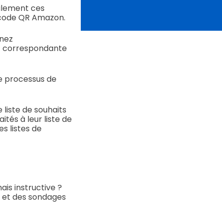
cilement ces
e code QR Amazon.
nnez
it correspondante
le processus de
liste de souhaits
tés à leur liste de
es listes de
is instructive ?
z et des sondages