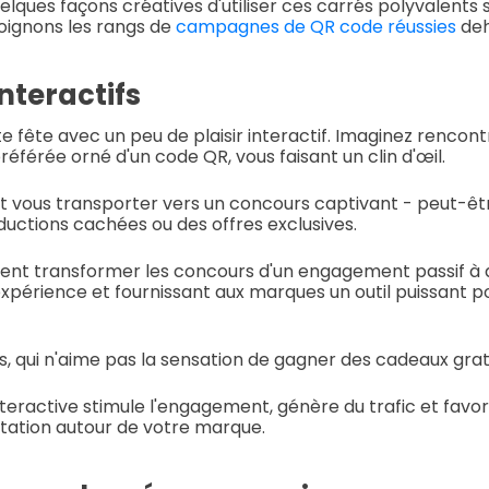
lques façons créatives d'utiliser ces carrés polyvalents
oignons les rangs de
campagnes de QR code réussies
deh
nteractifs
ête avec un peu de plaisir interactif. Imaginez rencontr
éférée orné d'un code QR, vous faisant un clin d'œil.
t vous transporter vers un concours captivant - peut-êt
ductions cachées ou des offres exclusives.
nt transformer les concours d'un engagement passif à ac
l'expérience et fournissant aux marques un outil puissant 
, qui n'aime pas la sensation de gagner des cadeaux grat
eractive stimule l'engagement, génère du trafic et favor
tation autour de votre marque.