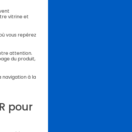
vent
re vitrine et
 où vous repérez
tre attention.
age du produit,
a navigation à la
QR pour