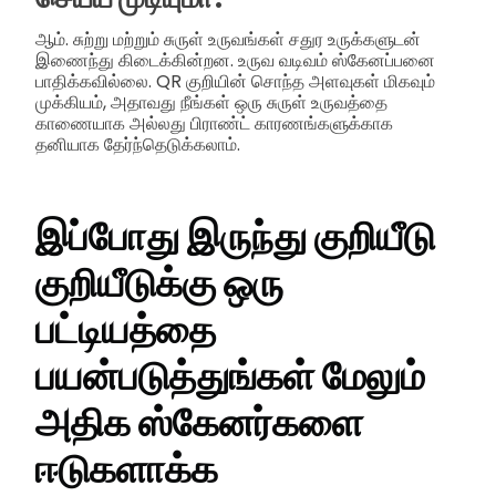
ஆம். சுற்று மற்றும் சுருள் உருவங்கள் சதுர உருக்களுடன்
இணைந்து கிடைக்கின்றன. உருவ வடிவம் ஸ்கேனப்பனை
பாதிக்கவில்லை. QR குறியின் சொந்த அளவுகள் மிகவும்
முக்கியம், அதாவது நீங்கள் ஒரு சுருள் உருவத்தை
காணையாக அல்லது பிராண்ட் காரணங்களுக்காக
தனியாக தேர்ந்தெடுக்கலாம்.
இப்போது இருந்து குறியீடு
குறியீடுக்கு ஒரு
பட்டியத்தை
பயன்படுத்துங்கள் மேலும்
அதிக ஸ்கேனர்களை
ஈடுகளாக்க