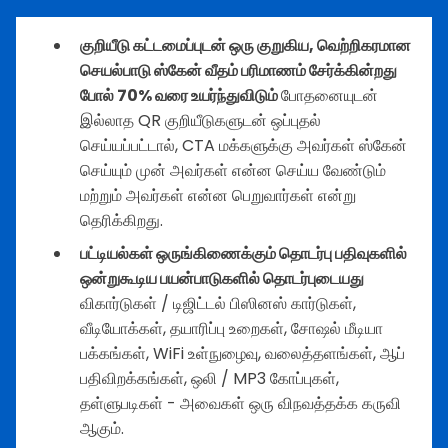
குறியீடு கட்டமைப்புடன் ஒரு குறுகிய, வெற்றிகரமான
செயல்பாடு ஸ்கேன் வீதம் பரிமாணம் சேர்க்கின்றது
போல் 70% வரை உயர்ந்துவிடும்
போதனையுடன்
இல்லாத QR குறியீடுகளுடன் ஒப்புதல்
செய்யப்பட்டால், CTA மக்களுக்கு அவர்கள் ஸ்கேன்
செய்யும் முன் அவர்கள் என்ன செய்ய வேண்டும்
மற்றும் அவர்கள் என்ன பெறுவார்கள் என்று
தெரிக்கிறது.
பட்டியல்கள் ஒருங்கிணைக்கும் தொடர்பு பதிவுகளில்
ஒன்றுகூடிய பயன்பாடுகளில் தொடர்புடையது
விகார்டுகள் / டிஜிட்டல் பிஸினஸ் கார்டுகள்,
வீடியோக்கள், தயாரிப்பு உறைகள், சோஷல் மீடியா
பக்கங்கள், WiFi உள்நுழைவு, வலைத்தளங்கள், ஆப்
பதிவிறக்கங்கள், ஒலி / MP3 கோப்புகள்,
தள்ளுபடிகள் - அவைகள் ஒரு விநவத்தக்க கருவி
ஆகும்.