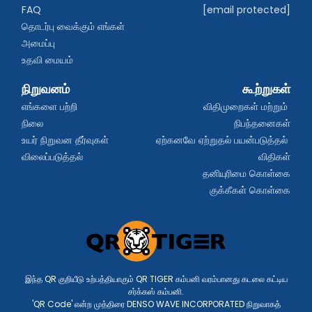
FAQ
[email protected]
தொடர்பு வைக்கும் எங்கள் 
அமைப்பு
உதவி மையம்
நிறுவனம்
கூற்றுகள்
எங்களை பற்றி
விதிமுறைகள் மற்றும் 
நிலை
நிபந்தனைகள்
உயர் நிறுவன தீர்வுகள்
ஏற்கனவே ஏற்றுதல் பயன்படுத்தல் 
விலைப்படுத்தல்
விதிகள்
தனியுரிமை கொள்கை
குக்கீகள் கொள்கை
இந்த QR குறியீடு உற்பத்தியாகும் QR TIGER கம்பனி வரம்பானது கடலை கட்டிய
சர்க்கஸ் கம்பனி.
'QR Code' என்ற முத்திரை DENSO WAVE INCORPORATED நிறுவாகத்