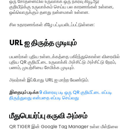
ஒரு சோதனையில் உருவாக்க ஒரு நகர்வு கியூஆர்
குறியீடுக்கு உருவாக்கம் செய்ய பல காரணங்கள் உள்ளன,
ஒவ்வொருக்கும் தனது நன்மைகள் உள்ளன.
சில உதாரணங்கள் கீழே பட்டியலிடப்பட்டுள்ளன:
URL ஐ திருத்த முடியும்
பயனர்கள் புதிய உள்ளடக்கத்தை பகிர்ந்துகொள்ள விரைவில்
புதிய QR குறியீட்டை உருவாக்கி அச்சிட்டு அச்சிட்டு நேரம்,
பணம், முயற்சியை சேமிக்க முடியும்.
அவர்கள் இப்போது URL ஐ மாற்ற வேண்டும்.
இதையும் படிக்க
9 விரைவு படி ஒரு QR குறியீட்டை எப்படி
திருத்துவது என்பதை எப்படி செய்வது
மீதுபெயர்ப்பு கருவி அம்சம்
QR TIGER இன் Google Tag Manager உள்ள மீள்நிலை