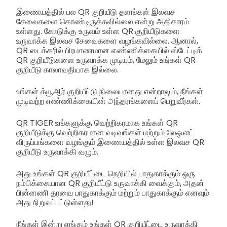
இணையத்தில் பல QR குறியீடு தளங்கள் இலவச
சேவைகளை கொண்டிருக்கவில்லை என்று அதிகாரம்
உள்ளது. கோடுக்கு உருவம் உள்ள QR குறியீடுகளை
உருவாக்க இலவச சேவைகளை வழங்கவில்லை.
ஆனால்,
QR டைக்கரில் பிரமாணமான எண்ணிக்கையில் ஸ்டேட்டிக்
QR குறியீடுகளை உருவாக்க முடியும், மேலும் உங்கள் QR
குறியீடு காலாவதியாக இல்லை.
உங்கள் க்யூஆர் குறியீட்டு நிலையானது என்றாலும், நீங்கள்
முடிவற்ற எண்ணிக்கையின் அந்தரங்களைப் பெறுவீர்கள்.
QR TIGER உங்களுக்கு வெற்றிகரமாக உங்கள் QR
குறியீடுக்கு வெற்றிகரமான வடிவங்கள் மற்றும் லேஔட்
விருப்பங்களை வழங்கும் இணையத்தில் உள்ள இலவச QR
குறியீடு உருவாக்கி வழும்.
அது உங்கள் QR குறியீட்டை நெறியில் பாதுகாக்கும் ஒரு
நம்பிக்கையான QR குறியீட்டு உருவாக்கி வைக்கும், அதன்
பின்னணி தரவை பாதுகாக்கும் மற்றும் பாதுகாக்கும் எனவும்
அது நிறுவப்பட்டுள்ளது!
நீங்கள் இன்று எங்கும் உங்கள் QR குறியீட்டை உருவாக்கி