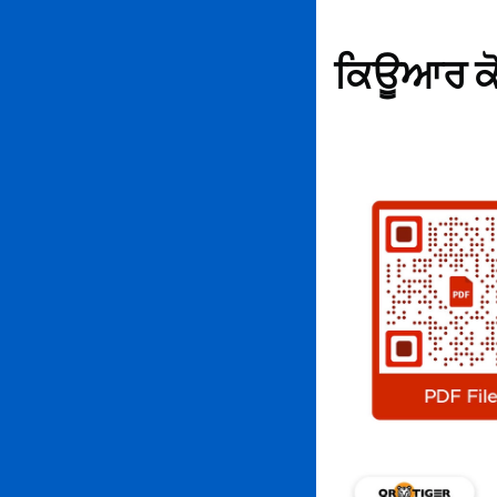
ਕਿਊਆਰ ਕੋਡਾ