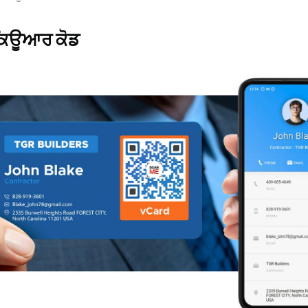
ਕਿਊਆਰ ਕੋਡ