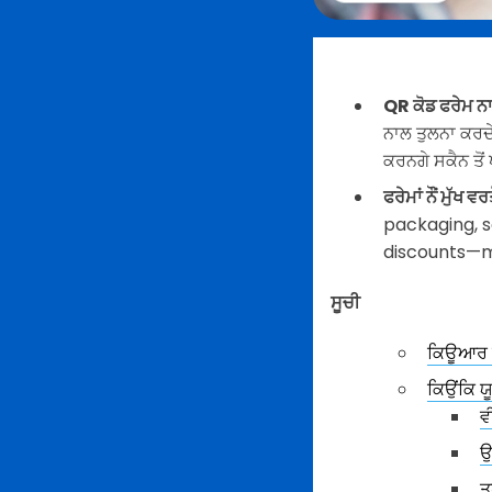
QR ਕੋਡ ਫਰੇਮ ਨ
ਨਾਲ ਤੁਲਨਾ ਕਰਦੇ
ਕਰਨਗੇ ਸਕੈਨ ਤੋਂ
ਫਰੇਮਾਂ ਨੌਂ ਮੁੱਖ 
packaging, s
discounts—ma
ਸੂਚੀ
ਕਿਊਆਰ ਕੋਡ
ਕਿਉਂਕਿ ਯ
ਵ
ਉ
ਤ