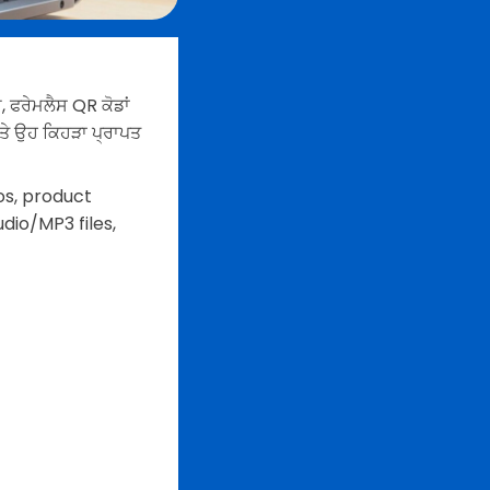
ੇ, ਫਰੇਮਲੈਸ QR ਕੋਡਾਂ
 ਅਤੇ ਉਹ ਕਿਹੜਾ ਪ੍ਰਾਪਤ
os, product
dio/MP3 files,