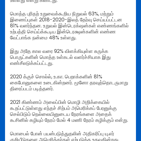
உள்ளது என்று கண்டது.
மொத்த புரிதற் உறுவைக்கூறிய நிறுவல் 63%, மற்றும்
இணைப்புகள் 2018-2020-இலத் தேர்வு செய்யப்பட்டன
81% வளர்ந்தன. உறுவல் இன்டெரக்‌ஷன்கள் எண்ணங்களில்
உற்பத்தி செய்ய்க்கூடிய இன்டெரக்ஷன்களின் எண்ண
வேட்பாங்க நன்மை 48% உள்ளது.
இது அதே கால வரை 92% விளக்கியுள்ள சுருக்க
பொருட்களின் மொத்த உள்கடல் வளர்ச்சியாக இது
எண்சீலடுக்கப்பட்டது.
2020 க்குச் சொல்ல், உ.கா. பெறாக்களின் 81%
கைபோனுகளை உடைகின்றனர். மூனோ தரவுத்தொடருமாறு
திரைப்படம் படித்தனர்.
2021 கிண்ணம் அலைப்பின் மொழி அறிக்கையில்
கூறப்பட்டுள்ளது எந்தச் சிற்பம் அமெரிக்கப் பேரனுக்கு
செல்பிடும் நெல்லையினுடைய நேரங்களை அதைக்
கூசினில் கழியும் நேரம் மேல் 4 மணி நேரம் கழிக்கும் என்று.
மொபைல் போன் பயன்படுத்துதலின் அதிகரிப்பு யு.எர்
குறியீடுகளை அமெரிக்கர்கள் ஏற்படுத்த உதவுகின்றது.