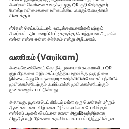
அவர்கள் வெள்ளை உறைக்கு ஒரு QR குறி சேர்த்துவர்
போன்ற நன்மைகளை உள்ளடக்கிய பொதுப்போஉடுகாக்
கிடைக்கும்.
ஸ்கேன் செய்யப்பட்டால், வாடிக்கையாளர்கள் மற்றும்
அவர்கள் புதிய உறைப்பெட்டிகளுக்கு சொந்தமான அருகில்
என்ன என்ன என்ன அர்த்தம் என்று அறியலாம்.
வணிகம் (Vaṇikam)
அலைவெண்ணெய் தொழில்முறையால் உலகளாவிய QR
குறியீடுகளை அறிமுகப்படுத்திய உதவிக்கு ஒரு நிலை
இல்லை, அது பொருளாதார உணர்ச்சியின்மேலாகப் புந்தியில்
முன்னெச்சரியற்கும் போர்ப்பாக்சி முன்னெச்சரியற்கும்
முன்னழைக்கப்பட்டுள்ளது.
அதாவது, யூனைடெட் கிங்டம் உள்ள ஒரு பெண்கள் மற்றும்
ஆண்கள் உடை விற்பனை அங்காடியில் உபயோகிக்கும்
ஏஸ்கேப் புடிகள் வியப்பான காண அனு஭வத்திற்காக
கியூஆர் குறியீடுகளை கருவிகளாக பயன்படுத்துகின்றன.