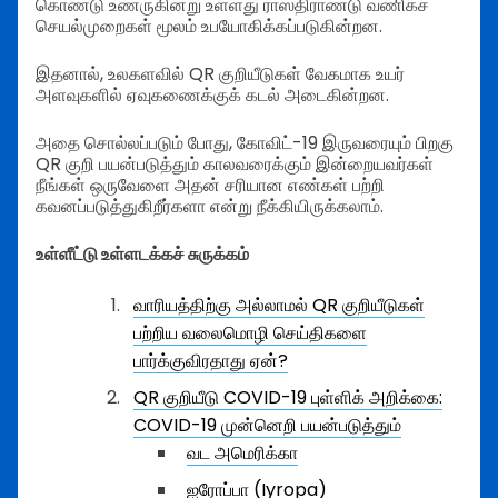
கொண்டு உணருகின்று உள்ளது ராஸ்திராண்டு வணிகச்
செயல்முறைகள் மூலம் உபயோகிக்கப்படுகின்றன.
இதனால், உலகளவில் QR குறியீடுகள் வேகமாக உயர்
அளவுகளில் ஏவுகணைக்குக் கடல் அடைகின்றன.
அதை சொல்லப்படும் போது, கோவிட்-19 இருவரையும் பிறகு
QR குறி பயன்படுத்தும் காலவரைக்கும் இன்றையவர்கள்
நீங்கள் ஒருவேளை அதன் சரியான எண்கள் பற்றி
கவனப்படுத்துகிறீர்களா என்று நீக்கியிருக்கலாம்.
உள்ளீட்டு உள்ளடக்கச் சுருக்கம்
வாரியத்திற்கு அல்லாமல் QR குறியீடுகள்
பற்றிய வலைமொழி செய்திகளை
பார்க்குவிரதாது ஏன்?
QR குறியீடு COVID-19 புள்ளிக் அறிக்கை:
COVID-19 முன்னெறி பயன்படுத்தும்
வட அமெரிக்கா
ஐரோப்பா (Iyropa)