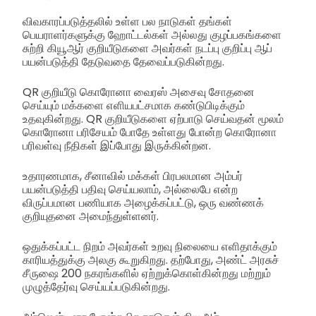
விவகாரப்படுத்தலில் உள்ள பல நாடுகள் தங்கள்
பெயராளர்களுக்கு ஹோட்டல்கள் அல்லது குழப்பகங்களை
சுற்றி கியூஆர் குறியீடுகளை அவர்கள் நடப்பு குறிப்பு ஆப்
பயன்படுத்தி தேடுவதை தேவைப்படுகின்றது.
QR குறியீடு கொரோனா வைரஸ் அசைவு சோதனை
செய்யும் மக்களை எளியபட்சமாக கண்டுபிடிக்கும்
உதவுகின்றது. QR குறியீடுகளை ஏற்பாடு செய்வதன் மூலம்
கொரோனா பரிசேயம் போதே உள்ளது போன்ற கொரோனா
பரிவள்வு நீதிகள் இப்போது இருக்கின்றன.
உதாரணமாக, சீனாவில் மக்கள் பிரபலமான அம்பர்
பயன்படுத்தி பதிவு செய்யலாம், அல்லைபே என்ற
விருப்பமான பணியாக அழைக்கப்பட்டு, ஒரு வண்ணக்
குறியுதனை அமைந்துள்ளனர்.
ஒதுக்கப்பட்ட நிறம் அவர்கள் உறவு நிலையை எளிதாக்கும்
காரியத்துக்கு அலகு கூறுகிறது. தற்போது, அண்ட் அரசுச்
சீருஷை 200 நகரங்களில் ஏற்றுக்கொள்கின்றது மற்றும்
முழுத்தேர்வு செய்யப்படுகின்றது.