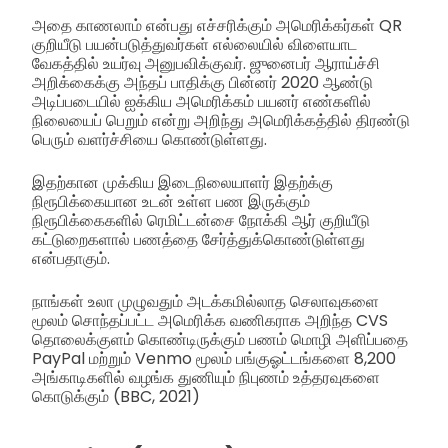
அதை காணலாம் என்பது எச்சரிக்கும் அமெரிக்கர்கள் QR
குறியீடு பயன்படுத்துவர்கள் எல்லையில் விளையாட
வேகத்தில் உயர்வு அனுபவிக்குவர். ஜுனைபர் ஆராய்ச்சி
அறிக்கைக்கு அந்தப் பாதிக்கு பின்னர் 2020 ஆண்டு
அடிப்படையில் ஐக்கிய அமெரிக்கம் பயனர் எண்களில்
நிலையைப் பெறும் என்று அறிந்து அமெரிக்கத்தில் திரண்டு
பெரும் வளர்ச்சியை கொண்டுள்ளது.
இதற்கான முக்கிய இடைநிலையாளர் இதற்க்கு
நிரூபிக்கையான உடன் உள்ள பண இருக்கும்
நிரூபிக்கைகளில் ரெமிட்டன்சை நோக்கி ஆர் குறியீடு
கட்டுறைகளால் பணத்தை சேர்த்துக்கொண்டுள்ளது
என்பதாகும்.
நாங்கள் உலா முழுவதும் அடக்கமில்லாத செலாவுகளை
மூலம் சொந்தப்பட்ட அமெரிக்க வணிகராக அறிந்த CVS
தொலைக்குளம் கொண்டிருக்கும் பணம் மொழி அளிப்பதை
PayPal மற்றும் Venmo மூலம் பங்குஓட்டங்களை 8,200
அங்காடிகளில் வழங்க துணியும் நிபுணம் உத்தரவுகளை
கொடுக்கும் (BBC, 2021)