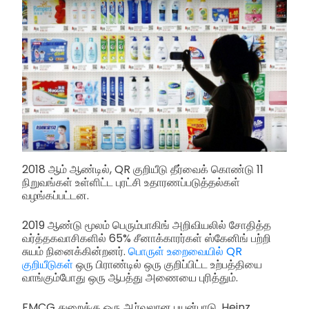
2018 ஆம் ஆண்டில், QR குறியீடு தீர்வைக் கொண்டு 11
நிறுவங்கள் உள்ளிட்ட புரட்சி உதாரணப்படுத்தல்கள்
வழங்கப்பட்டன.
2019 ஆண்டு மூலம் பெரும்பாகிங் அறிவியலில் சோதித்த
வர்த்தகவாசிகளில் 65% சீனாக்காரர்கள் ஸ்கேனிங் பற்றி
சுயம் நினைக்கின்றனர்.
பொருள் உறைவையில் QR
குறியீடுகள்
ஒரு பிராண்டில் ஒரு குறிப்பிட்ட உற்பத்தியை
வாங்கும்போது ஒரு ஆபத்து அணையை புரித்தும்.
FMCG துறைக்கு ஒரு ஆர்வலான பயன்பாடு, Heinz