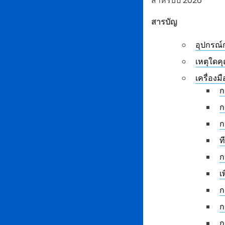
สำหรับปี 2026
สารบัญ
อุปกรณ์
เหตุใดค
เครื่องม
ก
ก
ก
ท
ก
เ
ก
ก
ก