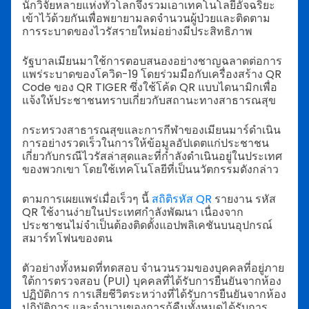
นักวิจัยหลายแห่งทั่วโลกจึงรวมเอาเทคโนโลยีอัจฉริยะ
เข้าไว้ด้วยกันเพื่อพยายามลดจำนวนผู้ป่วยและติดตาม
การระบาดของไวรัสรายใหม่อย่างมีประสิทธิภาพ
รัฐบาลเมียนมาใช้การตอบสนองอย่างชาญฉลาดต่อการ
แพร่ระบาดของโควิด-19 โดยร่วมมือกับเครื่องสร้าง QR
Code ของ QR TIGER ซึ่งใช้โค้ด QR แบบไดนามิกเพื่อ
แจ้งให้ประชาชนทราบเกี่ยวกับสถานะทางสาธารณสุข
กระทรวงสาธารณสุขและการกีฬาของเมียนมาร์ดำเนิน
การอย่างรวดเร็วในการให้ข้อมูลอัปเดตแก่ประชาชน
เกี่ยวกับกรณีไวรัสล่าสุดและที่กำลังดำเนินอยู่ในประเทศ
ของพวกเขา โดยใช้เทคโนโลยีที่เป็นนวัตกรรมดังกล่าว
ตามการเผยแพร่เมื่อเร็วๆ นี้
สถิติรหัส QR
รายงาน รหัส
QR ใช้งานง่ายในประเทศกำลังพัฒนา เนื่องจาก
ประชาชนไม่จำเป็นต้องติดตั้งแอปพลิเคชันบนอุปกรณ์
สมาร์ทโฟนของตน
ตัวอย่างทั้งหมดที่ทดสอบ จำนวนรวมของบุคคลที่อยู่ภาย
ใต้การตรวจสอบ (PUI) บุคคลที่ได้รับการยืนยันจากห้อง
ปฏิบัติการ การเสียชีวิตระหว่างที่ได้รับการยืนยันจากห้อง
ปฏิบัติการ และจำนวนของการกู้คืนทั้งหมดได้รับการ