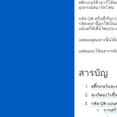
สติกเกอร์คิวอาร์โค
อุปกรณ์สมาร์ทโฟน
รหัส QR หรือที่เรีย
รหัสเหล่านี้ถูกใช้เป
แม้แต่ใช้เพื่อวัตถุปร
แต่คุณพูดอย่างนั้นไ
แต่คุณจะใช้ฉลากรหัส
สารบัญ
สติ๊กเกอร์แล
จะเกิดอะไรขึ
รหัส QR แบบค
การสร้