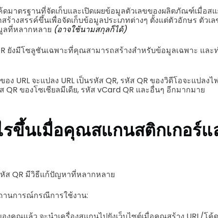
้ดมาตรฐานที่จัดเก็บและเปิดเผยข้อมูลตัวเลขของผลิตภัณฑ์เมื่อส
กสร้างสรรค์ขึ้นเพื่อจัดเก็บข้อมูลประเภทต่างๆ ตั้งแต่ตัวอักษร ตัวเล
้อมูลที่หลากหลาย
(อาจใช้นามสกุลก็ได้)
QR ยังมีโซลูชันเฉพาะที่คุณสามารถสร้างสำหรับข้อมูลเฉพาะ และท
R ของ URL จะแปลง URL เป็นรหัส QR, รหัส QR ของวิดีโอจะแปลงไฟล
ัส QR ของโซเชียลมีเดีย, รหัส vCard QR และอื่นๆ อีกมากมาย
ไรขึ้นเมื่อคุณสแกนสติกเกอร์
 รหัส QR มีวิธีแก้ปัญหาที่หลากหลาย
งสถานการณ์กรณีการใช้งาน:
 ของคุณแล้ว จะนำเครื่องสแกนไปยังเว็บไซต์เมื่อคุณสร้าง URL/โค้