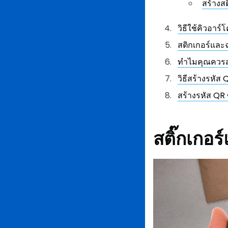
สร้างส
วิธีใช้คิวอา
สติกเกอร์แล
ทำไมคุณควรส
วิธีสร้างรหัส 
สร้างรหัส QR
สติ๊กเกอ