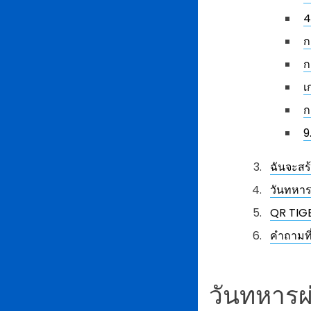
4
ก
ก
เ
ก
9
ฉันจะสร
วันทหาร
QR TIGE
คำถามที
วันทหารผ