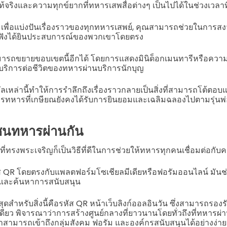
จริงและความทุกข์ยากที่ทหารเสพสื่อต่างๆ เป็นไปได้ในช่วงเวลาท
เพื่อแบ่งปันเรื่องราวของทุกทหารเสพย์, คุณสามารถช่วยในการส
ผู้ฟังได้ยินประสบการณ์ของพวกเขาโดยตรง
ามารถขยายขอบเขตนี้อีกได้ โดยการแสดงมินิด็อกเมนทารีหรือความ
ิการต่อชีวิตของทหารผ่านบริการนักบุญ
ิทัลเหล่านี้ทำให้การรำลึกถึงเรื่องราวกลายเป็นสิ่งที่สามารถโต้ตอบแ
ารทหารที่เกษียณยังคงได้รับการยินยอมและเฉลิมฉลองไปตามรุ่นพ่
มชนทหารผ่านกัน
ที่ทรงพระเจริญก็เป็นวิธีที่ดีในการช่วยให้ทหารทุกคนเชื่อมต่อก
 QR โดยตรงกับแพลตฟอร์มโซเชียลมีเดียหรือฟอรัมออนไลน์ มันช่ว
 และค้นหาการสนับสนุน
ที่สุดสำหรับสิ่งนี้คือรหัส QR หน้าเว็บลิงก์ออลอินวัน ซึ่งสามารถรองร
เดียว พิจารณาว่าการสร้างศูนย์กลางที่ยาวนานโดยทั่วถึงที่ทหาร
ามารถเข้าถึงกลุ่มสังคม ฟอรัม และองค์กรสนับสนุนได้อย่างง่า