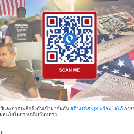
ีและการระลึกถึงกันเข้ามากันกัน
สร้างรหัส QR พร้อมโลโก้
การร
ามสนใจในการเฉลิมวันทหาร
ม