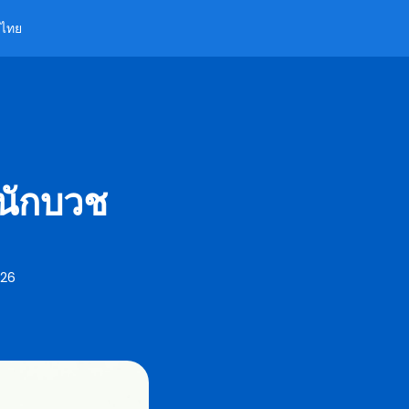
ไทย
นนักบวช
026