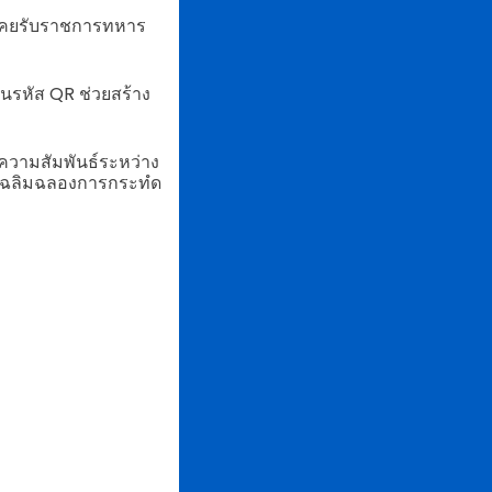
ี่เคยรับราชการทหาร
นรหัส QR ช่วยสร้าง
มความสัมพันธ์ระหว่าง
ละเฉลิมฉลองการกระทํด