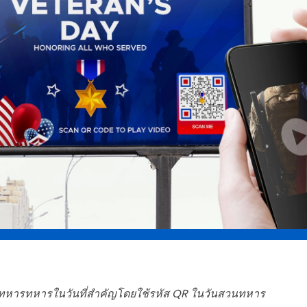
หารทหารในวันที่สำคัญโดยใช้รหัส QR ในวันสวนทหาร