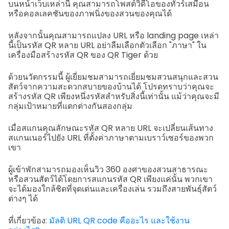
บนหน้าเว็บเหล่านี้ คุณสามารถโพสต์วิดีโอของทัวร์เสมือน
หรือคอลเลคชันของภาพนิ่งของสวนของคุณได้
หลังจากนั้นคุณสามารถแปลง URL หรือ landing page เหล่า
นี้เป็นรหัส QR หลาย URL อย่าลืมเลือกตัวเลือก "ภาษา" ใน
เครื่องมือสร้างรหัส QR ของ QR Tiger ด้วย
ด้วยนวัตกรรมนี้ ผู้เยี่ยมชมสามารถเยี่ยมชมสวนสนุกและสวน
สัตว์จากความสะดวกสบายของบ้านได้ โปรดทราบว่าคุณจะ
สร้างรหัส QR เพียงหนึ่งรหัสสำหรับสิ่งนี้เท่านั้น แม้ว่าคุณจะมี
กลุ่มเป้าหมายที่แตกต่างกันสองกลุ่ม
เมื่อสแกนคุณลักษณะรหัส QR หลาย URL จะเปลี่ยนเส้นทาง
สแกนเนอร์ไปยัง URL ที่ตั้งค่าภาษาตามเบราว์เซอร์ของพวก
เขา
ผู้เข้าพักสามารถมองเห็นวิว 360 องศาของสวนสาธารณะ
หรือสวนสัตว์ได้โดยการสแกนรหัส QR เพียงแค่นั้น พวกเขา
จะได้มองใกล้ชิดที่จุดเด่นและเครื่องเล่น รวมถึงสายพันธุ์สัตว์
ต่างๆ ได้
ที่เกี่ยวข้อง:
มัลติ URL QR code คืออะไร และใช้งาน