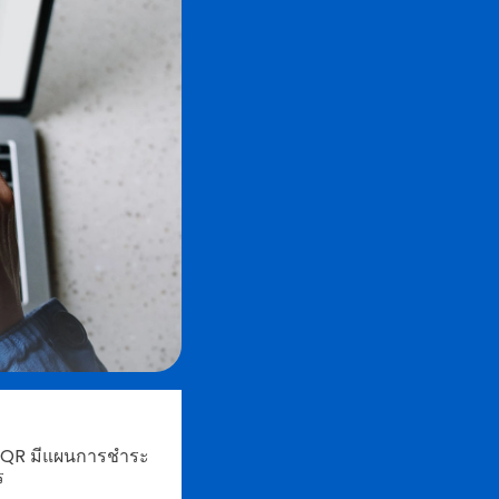
ัส QR มีแผนการชำระ
ร