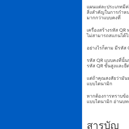
แผนแต่ละประเภทมีค่า
สิ่งสำคัญในการกำหนด
มากกว่าแบบคงที่
เครื่องสร้างรหัส QR
ไม่สามารถสแกนได้ไม
อย่างไรก็ตาม มีรหัส
รหัส QR แบบคงที่นั้น
รหัส QR ขั้นสูงและย
แต่ถ้าคุณสงสัยว่ามั
แบบไดนามิก
หากต้องการทราบข้อมู
แบบไดนามิก อ่านบท
สารบัญ