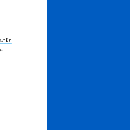
ดนามิก
าด