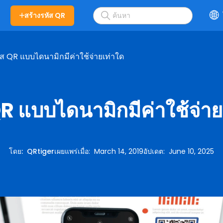
สร้างรหัส QR
ัส QR แบบไดนามิกมีค่าใช้จ่ายเท่าใด
QR แบบไดนามิกมีค่าใช้จ่าย
โดย
:
QRtiger
เผยแพร่เมื่อ
:
March 14, 2019
อัปเดต
:
June 10, 2025