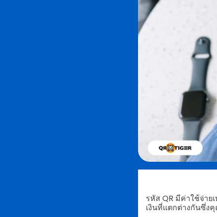
รหัส QR มีค่าใช้จ่า
เงินที่แตกต่างกันซึ่