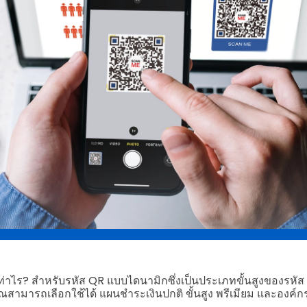
ยเท่าไร? สำหรับรหัส QR แบบไดนามิกซึ่งเป็นประเภทขั้นสูงของรห
งคุณสามารถเลือกใช้ได้ แผนชำระเงินปกติ ขั้นสูง พรีเมียม และองค์ก