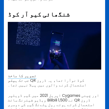
شنگھائی کیو آر کوڈ
تصویر کا ماخذ
QR کوڈ نوآرا تھا، یہ ڈرون
ہیلو
جب تک
استعمال کرنے والوں میں پہلا نہیں تھا۔
اپریل 2021 میں گیم ڈویلپر Cygames اور چینی
ویڈیو شیئرنگ سائٹ Bilibili نے 1,500 QR ڈرون
استعمال کرتے ہوئے رول پلےنگ گیم کی دوسری