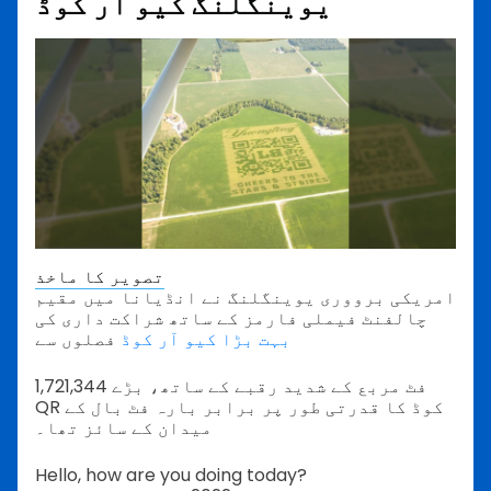
یوینگلنگ کیو آر کوڈ
تصویر کا ماخذ
امریکی برووری یوینگلنگ نے انڈیانا میں مقیم
چالفنٹ فیملی فارمز کے ساتھ شراکت داری کی
بہت بڑا کیو آر کوڈ
فصلوں سے
1,721,344 فٹ مربع کے شدید رقبے کے ساتھ، بڑے
QR کوڈ کا قدرتی طور پر برابر بارہ فٹ بال کے
میدان کے سائز تھا۔
Hello, how are you doing today?