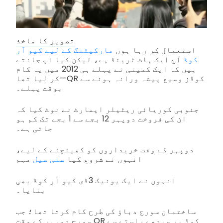
تصویر کا ماخذ
استعمال کر رہا ہوں
مارکیٹنگ کے لیے کیو آر
کوڈ
آج ایک ہاٹ ٹرینڈ ہے، لیکن کیا آپ جانتے
ہیں کہ ایک کمپنی نے پہلے ہی 2012 میں یہ کام
کر لیا تھا—QR کوڈز وسیع پیشہ ورانہ ہونے سے
بوقت پہلے۔
جنوبی کوریائی ریٹیلر ایمارٹ نے نوٹ کیا کہ
ان کی فروخت دوپہر 12 بجے سے 1 بجے تک کم ہو
جاتی ہے۔
دوپہر کے وقت خریداروں کو کھینچنے کے لیے،
انہوں نے شروع کیا
سنی سیل
مہم
انہوں نے ایک یونیک 3ڈی کیو آر کوڈ بھی
بنایا۔
ساختمان سورج دباؤ کی طرح کام کرتا تھا؛ جب
سورج دوپہر کے وقت QR کوڈ پر سیدھے راستے سے