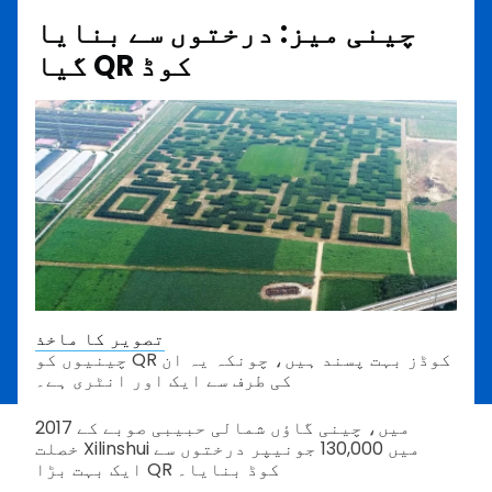
چینی میز: درختوں سے بنایا
گیا QR کوڈ
تصویر کا ماخذ
چینیوں کو QR کوڈز بہت پسند ہیں، چونکہ یہ ان
کی طرف سے ایک اور انٹری ہے۔
2017 میں، چینی گاؤں شمالی حبیبی صوبے کے
خصلت Xilinshui میں 130,000 جونیپر درختوں سے
ایک بہت بڑا QR کوڈ بنایا۔