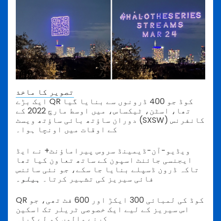
تصویر کا ماخذ
ایک بڑے QR کوڈ جو 400 ڈرونوں سے بنایا گیا
تھا، اسٹن، ٹیکساس، میں اوسط مارچ 2022 کے
دوران ساؤتھ بائی ساؤتھ ویسٹ (SXSW) کانفرنس
کے اوقات میں اونچا ہوا۔
ویڈیو-آن-ڈیمینڈ سروس پیراماؤنٹ+ نے ایڈ
ایجنسی جائنٹ اسپون کے ساتھ تعاون کیا تھا
تاکہ ڈرون ڈسپلے بنایا جا سکے، جو نئی سائنس
فائی سیریز کی تشہیر کرتا۔
ہیلو۔
QR کوڈ کی لمبائی 300 ایکڑ اور 600 فٹ تھی، جو
اس سیریز کے لیے ایک خصوصی ٹریلر تک اسکین
کرنے والوں کو لے گیا۔