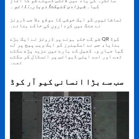
سالگرہ کی یاد میں لائٹس ڈسپلے شو کا آغاز
کیا۔
شہزادی کنیکٹ! دوبارہ: ڈائو
۔
تماشائیوں کو ایک خوشی کا موقع ملا جب ڈرونز
نے جنگ میں کرداروں کی خاکے بنائے۔
شو کے ختم ہونے پر ڈرونز نے ایک بڑے QR کوڈ
بنایا، جس نے اسکینرز کو ایک ویب پیج پر لے
گیا جہاں وہ کھیل کے بارے میں مزید پڑھ سکتے
تھے اور اسے اپنی ڈیوائس پر انسٹال کر سکتے
تھے۔
سب سے بڑا انسانی کیو آر کوڈ