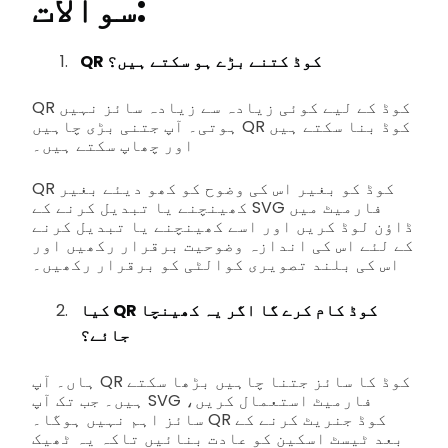
سوالات:
QR کوڈ کتنے بڑے ہو سکتے ہیں؟
QR کوڈ کے لیے کوئی زیادہ سے زیادہ سائز نہیں
ہوتی۔ آپ جتنی بڑی چاہیں QR کوڈ بنا سکتے ہیں
اور چھاپ سکتے ہیں۔
QR کوڈ کو بغیر اس کی وضوح کو کھو دیئے بغیر
کھینچنے یا تبدیل کرنے کے SVG فارمیٹ میں
ڈاؤن لوڈ کریں اور اسے کھینچنے یا تبدیل کرنے
کے لئے اس کی اندازہ وضوحیت برقرار رکھیں اور
اس کی بلند تصویری کوالٹی کو برقرار رکھیں۔
کیا QR کوڈ کام کرے گا اگر یہ کھینچا
جائے؟
ہاں۔ آپ QR کوڈ کا سائز جتنا چاہیں بڑھا سکتے
ہیں۔ جب تک آپ SVG فارمیٹ استعمال کریں،
سائز اہم نہیں ہوگا۔ QR کوڈ جنریٹ کرنے کے
بعد ٹیسٹ اسکین کو عادت بنائیں تاکہ یہ ٹھیک