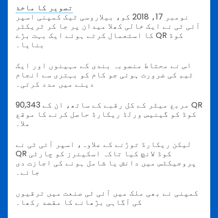
تصویر کا ماخذ
نومبر 17، 2018 کو، بیلاروسی ٹیک کمپنی اسپر
آئی ٹی نے ایک خالی کھلا میدان پر جا کر ٹریکٹر
کا استعمال کرتے ہوئے ایک بہت بڑے QR کوڈ
بنایا۔
اس نے محتاط منصوبہ بندی کے مہینوں اور ایک
ٹیم کی ضرورت ہوئی جو کام کو بہتری سے انجام
دینے میں مدد کرتی۔
90,343 مربع میٹر کے کل رقبے کے ساتھ، ان کے QR
کوڈ کو گینیس ورلڈ ریکارڈ حاصل کرنے کا موقع
ملا۔
لیکن ریکارڈ توڑنے کے علاوہ، اسپر آئی ٹی نے
QR کوڈ لانچ کیا تاکہ اسکینرز کو چارٹی
پروجیکٹس میں دانش یا شامل ہونے کی اجازت دی
جائے۔
کمپنی نے بھی ملک میں آئی ٹی صنعت میں ترقیوں
کی آگاہی بڑھانے کا مقصد رکھا۔