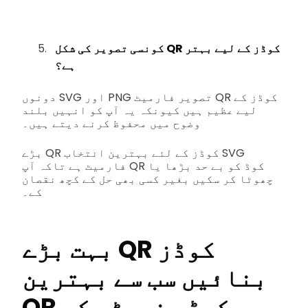
کونسی تصویر کی شکل QR کوڈز کے لیے بہتر
ہے؟
دونوں SVG اور PNG تصویر فارمیٹ QR کوڈز کے
لیے عظیم ہیں کیونکہ یہ آپ کو انہیں بلند
وضوح میں محفوظ کرنے دیتے ہیں۔
بڑے QR کوڈز کے لئے بہترین انتخاب SVG
فارمیٹ ہے تاکہ آپ QR کوڈ کو بے حد بڑھا یا
چھوٹا کر سکیں بغیر کسی بھی حل کے کچھ نقصان
کے۔
بہت بڑے QR کوڈز
بنائیں سب سے بہترین
QR کوڈ جنریٹر کے