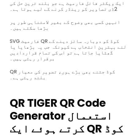
ایک ویکٹر فائل فارمیٹ ہے جو بلند ترین حل کی
2ڈی تصاویر کو رینڈر کرنے کے لیے ہوتا ہے۔
انہیں کسی بھی وضوح کے بغیر لامتناہی طور پر
بڑھا سکتے ہیں۔
SVG فارمیٹ QR کوڈ کو دوبارہ سائز دینے کے
لئے بہترین انتخاب ہے کیونکہ جب یہ بڑھایا یا
گھٹایا جاتا ہے تو اس کی تمام قراردادیں
برقرار رہتی ہیں۔
QR کوڈ جتنے بھی بڑے ہوں، تصویر کی معیار
بلند رہتی ہے۔
QR TIGER QR Code
Generator استعمال
کرتے ہوئے ایک QR کوڈ