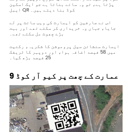
پڑتا ہے، تو وہ سائے بناتا ہے جو ایک اسکین
ایبل QR کوڈ بنا دیتے ہیں۔
اس نے صارفین کو ایمارٹ کی ویب سائٹ پر لے
جایا، جہاں وہ خریداری کر سکتے تھے اور بہت
بڑے چھوٹ مل سکتے تھے۔
ایمارٹ سنشائن سیل پروموشن کا شکریہ، رکنیت
میں 58 فیصد اضافہ ہوا، اور دوپہر کا ٹریفک
25 فیصد بڑھ گیا۔
عمارت کے چھت پر کیو آر کوڈ
9