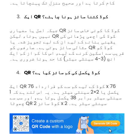
کام کرتا ہے اور صحیح منزل تک پہنچاتا ہے۔
ایک QR کوڈ کتنا سائز ہونا چاہئے؟
جبکہ اصل یا معیاری QR کوڈ کا کوئی خاص سائز
نہیں ہوتا، لیکن QR کوڈ کی اچھی پڑھائی کی
یقینی بنانے کے لیے ان کے لیے تجویز شدہ یا
مثالی سائز ہوتی ہے۔ صارفوں کو QR کوڈ کو
قریب سے اسکین کرنے کے لیے، اس کا کم از کم ایک
انچ (3-4 سینٹی میٹر) کا حد ہونا ضروری ہے۔
QR کوڈ پکسل کی کم سائز کیا ہے؟
ایک QR کوڈ کے لیے کم سے کم قرارداد 76 x 76
پکسل یا 2×2 سینٹی میٹر ہے۔ یہ اس لئے ہے کہ 1
سینٹی میٹر برابر 38 پکسل ہوتا ہے، اور سب سے
چھوٹا QR کوڈ سائز 2 x 2 سینٹی میٹر ہے۔