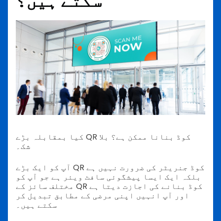
سکتے ہیں؟
کیا بمقابلہ بڑے QR کوڈ بنانا ممکن ہے؟ بلا
شک۔
آپ کو ایک بڑے QR کوڈ جنریٹر کی ضرورت نہیں ہے
بلکہ ایک ایسا پیشگوئی سافٹ ویئر ہے جو آپ کو
مختلف سائز کے QR کوڈ بنانے کی اجازت دیتا ہے
اور آپ انہیں اپنی مرضی کے مطابق تبدیل کر
سکتے ہیں۔