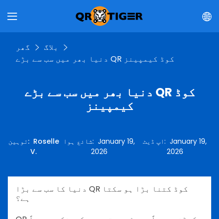
بلاگ
گھر
دنیا بھر میں سب سے بڑے QR کوڈ کیمپینز
دنیا بھر میں سب سے بڑے QR کوڈ
کیمپینز
January 19,
:
اپ ڈیٹ
January 19,
:
شائع ہوا
Roselle
:
توہین
V.
2026
2026
دنیا کا سب سے بڑا QR کوڈ کتنا بڑا ہو سکتا
ہے؟