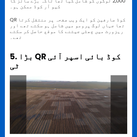
2,000 لوگوں کو شامل کیا تھا تاکہ بڑے سائز کا
کیو آر کوڈ ممکن ہو۔
QR کوڈ صارفین کو ایک ویب صفحہ پر منتقل کرتا
تھا جہاں لوگ پرومو میں شامل ہو سکتے تھے اور
ریزورٹ میں چھٹی جیتنے کا موقع حاصل کر سکتے
تھے۔
5. بڑا QR کوڈ بائی اسپر آئی
ٹی