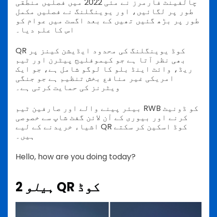
چالفینٹ فارمرز نے مئی 2022 میں فصلیں منطقی
طور پر لگائیں، اور یوینگلنگ نے فصلیں مکمل
طور پر بڑھ گئیں تھیں کے بعد اگست میں عوام کو
اس کا علم دیا۔
QR کوڈ یوینگلنگ کی محدود ایڈیشن کینز پر
بھی نظر آتا ہے جو کیموفلیج پیٹرن اور ٹیم
ریڈ، وائٹ اینڈ بلو کا لوگو شامل ہے، جو ایک
امریکی غیر منافع بخش تنظیم ہے جو جنگی
ویٹرنز کی حمایت کرتی ہے۔
بیئر پینے والے اور صارفین ٹیم RWB کو ڈونیٹ
کرنے اور بیوری کے آن لائن گفٹ شاپ سے خصوصی
اشیاء خریدنے کے لیے QR کوڈ اسکین کر سکتے
ہیں۔
Hello, how are you doing today?
QR کوڈ
ہیلو
2