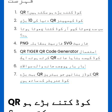
QR کوڈ کتنے بڑے ہو سکتے ہیں؟
دنیا کی 10 بڑی QR کوڈ کیمپینز
سب سے چھوٹا کیو آر کوڈ کتنا چھوٹا ہوتا
ہے؟
PNG فارمیٹ بمقابلہ SVG فارمیٹ
QR TIGER QR Code Generator استعمال
کرتے ہوئے ایک QR کوڈ کیسے بنایا جائے
بار بار پوچھے جانے والے سوالات:
بہت بڑے QR کوڈز بنائیں جو بہترین QR
کوڈ جنریٹر کے ساتھ ہوں
QR کوڈ کتنے بڑے ہو