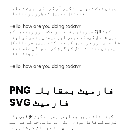
چینی ٹیک کمپنی نے کیو آر کوڈ کو ہیرے کے لیے
فنکشنل تفصیل کے طور پر بنایا۔
Hello, how are you doing today?
جیویلری خریدار عکس اور ویڈیوز کو QR کوڈ
میں شامل کرسکتے ہیں اور قیمتی پتھر کو اپنے
خاندان اور دوستوں کو دے سکتے ہیں، جو بالیکل
یقینی بندہ کے دل کو گرم کرنے والی خاص تحفہ
بن جائے گا۔
Hello, how are you doing today?
PNG فارمیٹ بمقابلہ
SVG فارمیٹ
جب بڑے QR کوڈ بناتے ہیں جو ابھی بھی اسکین
کرنے کے قابل ہوں، ایک اہم عامل جس کو غور سے
دینا چاہئے وہ ان کی شکل ہے۔