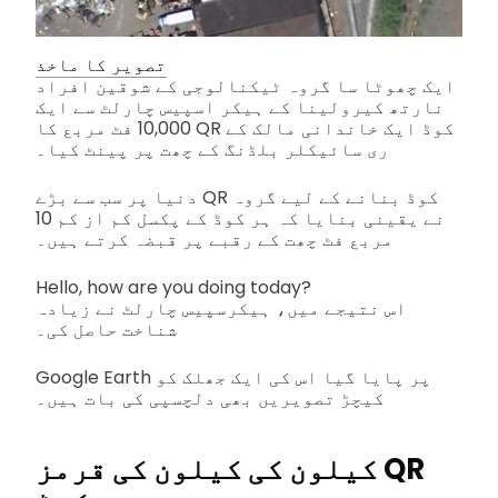
تصویر کا ماخذ
ایک چھوٹا سا گروہ ٹیکنالوجی کے شوقین افراد
نارتھ کیرولینا کے ہیکر اسپیس چارلٹ سے ایک
10,000 فٹ مربع کا QR کوڈ ایک خاندانی مالک کے
ری سائیکلر بلڈنگ کے چھت پر پینٹ کیا۔
دنیا پر سب سے بڑے QR کوڈ بنانے کے لیے گروہ
نے یقینی بنایا کہ ہر کوڈ کے پکسل کم از کم 10
مربع فٹ چھت کے رقبے پر قبضہ کرتے ہیں۔
Hello, how are you doing today?
اس نتیجے میں، ہیکرسپیس چارلٹ نے زیادہ
شناخت حاصل کی۔
Google Earth پر پایا گیا اس کی ایک جھلک کو
کیچڑ تصویریں بھی دلچسپی کی بات ہیں۔
کیلون کی کیلون کی قرمز QR