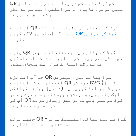
QR کوڈز کے لیے کوئی زیادہ سے زیادہ سائز
نہیں ہوتی۔
تاہم، اس کی اسکین اہیت کو مد نظر
رکھنا ضروری ہے۔
آپ اپنے QR کوڈ کی معیار کو یقینی بنا سکتے
QR کوڈ کی بہتری
ہیں اگر آپ اس پر لاگو کریں
عملیہ۔
چاہے QR کوڈ کو بڑا ہو یا چھوٹا، اسے اچھی
کوالٹی میں پرنٹ کرنا اہم ہے تاکہ اسے اسکین
کرتے وقت اسمارٹ فون اسے پہچان سکے۔
جب آپ ایک بڑے QR کوڈ بناتے ہیں، بہترین
اختیار ہے کہ آپ اپنے QR کوڈ کو SVG (قابل
تبدیل بیکٹر گرافکس) میں ڈاؤن لوڈ کریں۔ یہ
ایک ہائی ریزولیوشن، ورسٹائل فارمیٹ ہے جو
آپ کو QR کوڈ کو کسی بھی سائز میں رینڈر کرنے
کی اجازت دیتا ہے۔
چھپے ہوئے QR کوڈ کے لیے مثالی اسکیننگ سائز-
سے-فاصلہ شراکت 10:1 ہے۔