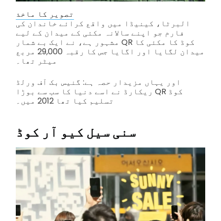
تصویر کا ماخذ
البرٹا، کینیڈا میں واقع کرائے خاندان کی
فارم جو اپنے سالانہ مکئی کے میدان کے لیے
مشہور ہے، نے ایک بے شمار QR کوڈ کا مکئی کا
میدان لگایا اور اگایا جس کا رقبہ 29,000 مربع
میٹر تھا۔
اور یہاں مزیدار حصہ ہے: گنیس بک آف ورلڈ
ریکارڈ نے اسے دنیا کا سب سے بوڑا QR کوڈ
تسلیم کیا تھا 2012 میں۔
سنی سیل کیو آر کوڈ