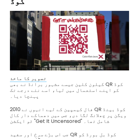
کوڈ
تصویر کا ماخذ
کیلون کلین جیسے مشہور برانڈ نے بھی QR کوڈ
کو اپنے استعمال میں لیا، اسے نئے درجے تک
پہنچا دیا۔
2010 فال کیمپین کے لیے انہوں نے QR کوڈ بینڈ
ویگن پر چھلانگ لگا دی، جس میں دھماکے دار کال
ٹو ایکشن "Get It Uncensored" شامل تھا۔
جب اس بڑے سرخ اور سفید QR کوڈ بل بورڈ کو