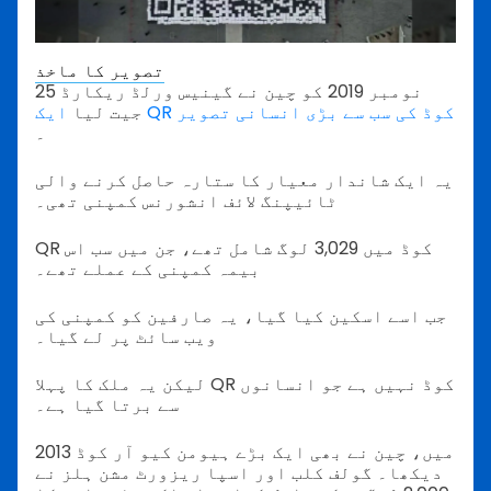
تصویر کا ماخذ
25 نومبر 2019 کو چین نے گینیس ورلڈ ریکارڈ
ایک QR کوڈ کی سب سے بڑی انسانی تصویر
جیت لیا
۔
یہ ایک شاندار معیار کا ستارہ حاصل کرنے والی
ٹائیپنگ لائف انشورنس کمپنی تھی۔
QR کوڈ میں 3,029 لوگ شامل تھے، جن میں سب اس
بیمہ کمپنی کے عملے تھے۔
جب اسے اسکین کیا گیا، یہ صارفین کو کمپنی کی
ویب سائٹ پر لے گیا۔
لیکن یہ ملک کا پہلا QR کوڈ نہیں ہے جو انسانوں
سے برتا گیا ہے۔
2013 میں، چین نے بھی ایک بڑے ہیومن کیو آر کوڈ
دیکھا۔ گولف کلب اور اسپا ریزورٹ مشن ہلز نے