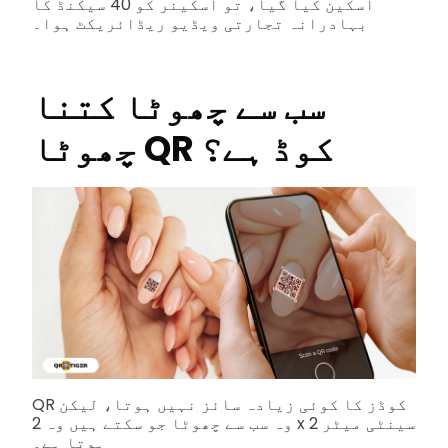
اسکین کیا گیا، تو اسکینر کو 40 سیکنڈ کا
بہادرانہ تجارتی ویڈیو ریڈائریکٹ ہوا۔
سب سے چھوٹا کتنا
چھوٹا QR کوڈ ہے؟
QR کوڈز کا کوئی زیادہ سائز نہیں ہوتا، لیکن
وہ سب سے چھوٹا جو سکتے ہیں وہ 2 x 2 سینٹی میٹر
ہوتا ہے۔