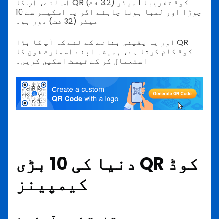
اس لئے، آپ کا QR کوڈ تقریباً 1 میٹر (3.2 فٹ)
چوڑا اور لمبا ہونا چاہئے اگر یہ اسکینر سے 10
میٹر (32 فٹ) دور ہو۔
اور یہ یقینی بنانے کے لئے کہ آپ کا بڑا QR
کوڈ کام کرتا ہے، ہمیشہ اپنے اسمارٹ فون کا
استعمال کر کے ٹیسٹ اسکین کریں۔
دنیا کی 10 بڑی QR کوڈ
کیمپینز