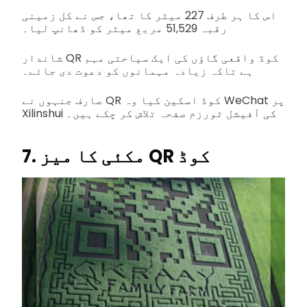
اس کا ہر طرف 227 میٹر کا تھا، جس نے کل زمینی
رقبہ 51,529 مربع میٹر کو ڈھانپ لیا۔
شاندار QR کوڈ واقعی گاؤں کی ایک سیاحتی مہم
ہے تاکہ زیادہ مہمانوں کو دعوت دی جائے۔
صارف جنہوں نے QR کوڈ اسکین کیا وہ WeChat پر
Xilinshui کی آفیشل ٹورزم صفحہ تلاش کر چکے ہیں۔
7. مکئی کا میز QR کوڈ