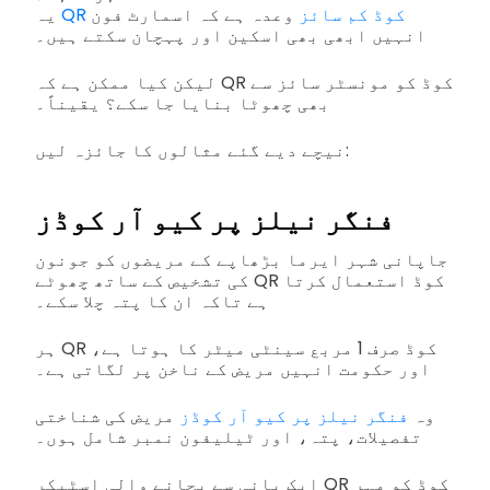
QR کوڈ کم سائز
وعدہ ہے کہ اسمارٹ فون
یہ
انہیں ابھی بھی اسکین اور پہچان سکتے ہیں۔
لیکن کیا ممکن ہے کہ QR کوڈ کو مونسٹر سائز سے
بھی چھوٹا بنایا جا سکے؟ یقیناً۔
نیچے دیے گئے مثالوں کا جائزہ لیں:
فنگر نیلز پر کیو آر کوڈز
جاپانی شہر ایرما بڑھاپے کے مریضوں کو جونون
کی تشخیص کے ساتھ چھوٹے QR کوڈ استعمال کرتا
ہے تاکہ ان کا پتہ چلا سکے۔
ہر QR کوڈ صرف 1 مربع سینٹی میٹر کا ہوتا ہے،
اور حکومت انہیں مریض کے ناخن پر لگاتی ہے۔
وہ
فنگر نیلز پر کیو آر کوڈز
مریض کی شناختی
تفصیلات، پتہ، اور ٹیلیفون نمبر شامل ہوں۔
ایک پانی سے بچانے والی اسٹیکر QR کوڈ کو مہر