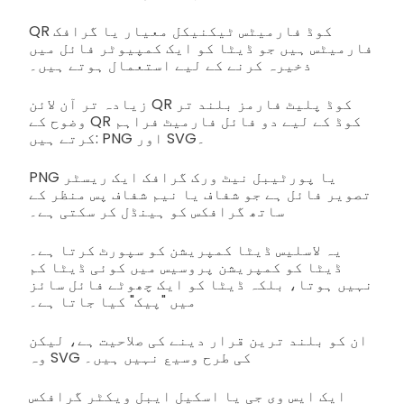
QR کوڈ فارمیٹس ٹیکنیکل معیار یا گرافک
فارمیٹس ہیں جو ڈیٹا کو ایک کمپیوٹر فائل میں
ذخیرہ کرنے کے لیے استعمال ہوتے ہیں۔
زیادہ تر آن لائن QR کوڈ پلیٹ فارمز بلند تر
وضوح کے QR کوڈ کے لیے دو فائل فارمیٹ فراہم
کرتے ہیں: PNG اور SVG۔
PNG یا پورٹیبل نیٹ ورک گرافک ایک ریسٹر
تصویر فائل ہے جو شفاف یا نیم شفاف پس منظر کے
ساتھ گرافکس کو ہینڈل کر سکتی ہے۔
یہ لاسلیس ڈیٹا کمپریشن کو سپورٹ کرتا ہے۔
ڈیٹا کو کمپریشن پروسیس میں کوئی ڈیٹا کم
نہیں ہوتا، بلکہ ڈیٹا کو ایک چھوٹے فائل سائز
میں "پیک" کیا جاتا ہے۔
ان کو بلند ترین قرار دینے کی صلاحیت ہے، لیکن
وہ SVG کی طرح وسیع نہیں ہیں۔
ایک ایس وی جی یا اسکیل ایبل ویکٹر گرافکس