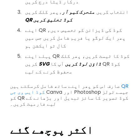
درکار ڈیٹا درج کریں
انتخاب کریں
متحرک کیو آر
, پھر کلک کریں
QR کوڈ تخلیق کریں
اپنے QR کوڈ کی ڈیزائن کو تخصیص دیں،
پھر ایک لوگو یا فریم شامل کریں جس میں
کال ٹو ایکشن ہو
پہلے اپنے QR کوڈ کا ٹیسٹ کریں، پھر کلک
SVG ڈاؤن لوڈ کریں
آپ کا QR کوڈ
کریں
محفوظ کرنے کے لیے
QR
صارف اس کو پھر اپنے ساتھ شامل کرسکتے ہیں
Canva اور Photoshop جیسے ٹولز
کوڈ ایس وی جی
کو QR کوڈ تصویر کا سائز تبدیل اور بڑھانے کے
لیے فارمیٹ کریں۔
اکثر پوچھے گئے