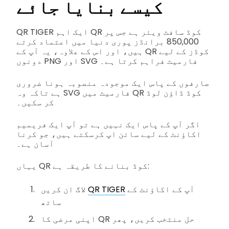
کیسے بنایا جائے
QR TIGER ایک اہم QR کوڈ سافٹ ویئر ہے جس پر
850,000 برانڈز پوری دنیا میں اعتماد کرتے
ہیں، اور اس کے علاوہ، یہ آپ کے QR کوڈز کے لیے
دونوں PNG اور SVG فارمیٹ فراہم کرتا ہے۔
صارفوں کے پاس ایک موجودہ منصوبہ ہونا ضروری
ہے تاکہ وہ SVG فارمیٹ میں QR کوڈ ڈاؤن لوڈ
کر سکیں۔
اگر آپ کے پاس ایک نہیں ہے تو آپ ایک فریمیم
اکاؤنٹ کے لیے سائن اپ کرسکتے ہیں، جو کرنا
آسان ہے۔
یہاں QR کوڈ بنانے کا طریقہ ہے:
آپ کے اکاؤنٹ کے
QR TIGER
لاگ ان کریں
ساتھ
اپنی مرضی کا QR حل منتخب کریں، پھر