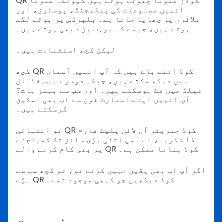
QR کوڈز عموماً چھوٹے ہوتے ہیں کیونکہ عموماً
انہیں مصنوعات کی پیکیجنگ، پوسٹرز، اور
فلائرز پر چھاپا جاتا ہے۔
بلبرڈس پر بوٹے لگے
ہوتے ہیں، جیسے کہ بوہت بڑے بھی ہوتے ہیں۔
لیکن کچھ استثناءت ہیں۔
کچھ QR کوڈ اتنے بڑے ہیں کہ آپ انہیں آسمان
میں دیکھ سکتے ہیں، جبکہ دوسرے بیس فٹبال
فیلڈ میں فٹ ہوسکتے ہیں۔ اور سب سے بہتر بات؟
آپ انہیں اپنے اسمارٹ فون سے اب بھی اسکین
کرسکتے ہیں۔
تو انتہائی QR کوڈ جنریٹر آن لائن پلیٹ فارم
کا شکریہ، اب بھی اتنی بڑی سائز تک کھینچنے
پر بھی کام کرنے والے QR کوڈ بنانا ممکن ہے۔
اگر آپ اب بھی یقین نہیں کرتے تو، تو کچھ سب سے
بڑے QR کوڈ دیکھیں جو کبھی موجود تھے۔
فہرست