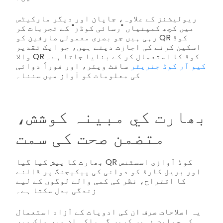
ریولیشنز کے علاوہ، جاپان اور دیگر مارکیٹس
میں کچھ کمپنیاں "رسائی کوڈز" کے تجربات کر
رہی ہیں جو بصری معمولی صارفین کو QR کوڈ
اسکین کرنے کی اجازت دیتے ہیں، جو ایک تقدیر
والا QR کوڈ کا استعمال کر کے بنایا جاتا ہے۔
کیو آر کوڈ جنریٹر
سافٹ ویئر، اور فوراً دوائی
کی معلومات کو آواز میں سننا۔
بھارت کي مبینہ کوشش،
متضمن صحت کی سمت
بھارت کا پیش کیا گیا QR کوڈ آوازی اسسٹنس
اور بریل کارڈ کو دوائی کی پیکیجنگ پر ڈالنے
کا اقتراح، نظر کی کمی والے لوگوں کے لیے
زندگی بدل سکتا ہے۔
یہ اصلاحات صرف ان کی ادویات کے آزاد استعمال
کی حمایت نہیں کریں گی بلکہ ان میں ملک میں