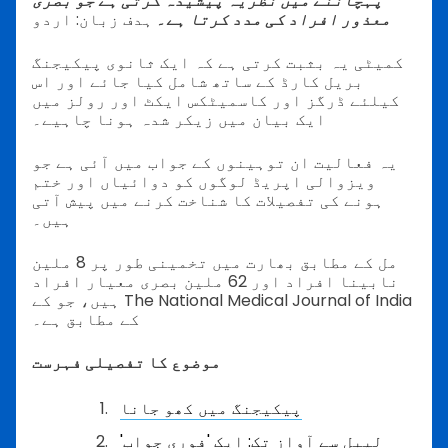
پہچاننے میں نظریہ پیشیدہ کرتی ہے جو بصری
معذور افراد کی مدد کرتا ہے۔
ہدف زبان: اردو
کمیٹی یہ بثبت کرتی ہے کہ ایک ثانوی پیکیجنگ
بریل کارڈ کے ساتھ شامل کیا جائے اور اس
کیلئے ڈرگز اور کاسمیٹکس ایکٹ اور رولز میں
ایک بیان میں زیکر شدہ ہونا چاہیے۔
یہ فعالیت ان توہینوں کے جواب میں آئی ہے جو
ویزوالی اپریڈ لوگوں کو دوائیاں اور ختم
ہونے کی تفصیلات کا شناخت کرنے میں پیش آتی
ہیں۔
مل کے مطابق بھارت میں تخمینی طور پر 8 ملین
نابینا افراد اور 62 ملین بصری معیار افراد
ہیں، جو کے The National Medical Journal of India
کے مطابق ہے۔
موضوع کا تفصیلی فہرست
پیکیجنگ میں کھو جانا
لیبل سے آواز تک: ایک 'فوری جواب'