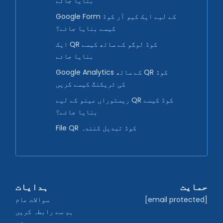
بنایا جائے
Google Form کے لیے ایک کیو آر کوڈ
کیسے بنایا جائے؟
ایک QR کوڈ لوگو کے ساتھ کیسے
بنایا جائے
Google Analytics کے ساتھ QR کوڈ
کی ٹریکنگ کیسے کریں
ریستوراں مینو کے لیے QR کوڈ کیسے
بنایا جائے؟
File QR کوڈ تبدیل کنندہ
حمایت
ہدایات
[email protected]
سوالات عام
ہم سے رابطہ کریں