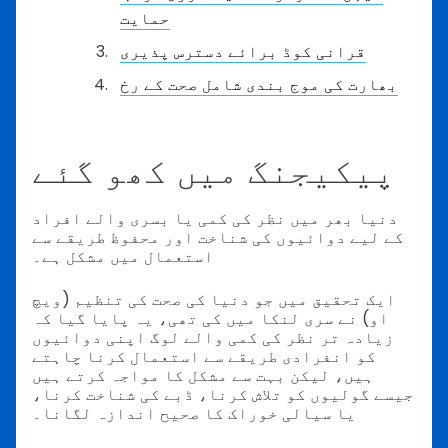
حمایت
قرانی کوڈ برائے دسترس پذیری
بھارت کی موج بندی شامل صحت کے رخ
پیکیجنگ میں کھو گئے
دنیا بھر میں نظر کی کمی یا بسری والے افراد
کے لیے دوائیوں کی شناخت اور محفوظ طریقے سے
استعمال میں مشکل ہے۔
ایک تحقیق میں جو دنیا کی صحت کی تنظیم (ویچ
او) نے سری لنکا میں کی تھی، یہ پایا گیا کہ
زیادہ تر نظر کی کمی والے لوگ اپنی دوائیوں
کو انفرادی طریقے سے استعمال کرنا چاہتے
ہیں، لیکن بہت سے مشکل کا مواجہ کرتے ہیں
جیسے گولیوں کو تلاش کرنا، ڈبے کی شناخت کرنا،
یا سیالی خوراک کا صحیح اندازہ لگانا۔