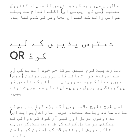
حال ہی میں، وسطی دوائیوں کا معیار کنٹرول
تنظیم (سی ڈی ایس سی او) اگلے اقدام سے پہلے
عوامی رائے کے لیے ان تجاویز کو کھولتا ہے۔
دسترس پذیری کے لیے
QR کوڈ
بھارت پہلا قوم نہیں ہوگا جو خوش آمدید کی رُو
سے اس قدم کو اٹھائے گا۔ یورپی یونین (یوی)
میں، ممالک جیسے سروینیا زرائع کے ناموں کو
پیکیجنگ پر بریل میں چھاپنے کی مجبوریت دیتے
ہیں۔
اسی طرح خلیج علاقہ بھی آگے بڑھ گیا ہے، جس کے
ساتھ ساتھ ریاست متحدہ عرب امارات (یوایے ای)
نے دونوں بریل اور کیو آر کوڈ کو دوائی کے
پیکٹس پر شامل کرنے کی ضرورت پیش کردی ہے
تاکہ مریض اہم تفصیلات کو اسکین کر یا سن
سکیں۔