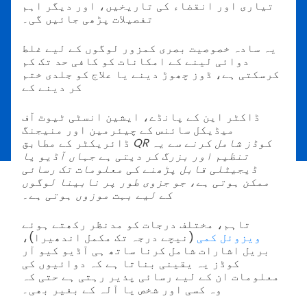
تیاری اور انقضاء کی تاریخیں، اور دیگر اہم
تفصیلات پڑھی جائیں گی۔
یہ سادہ خصوصیت بصری کمزور لوگوں کے لیے غلط
دوائی لینے کے امکانات کو کافی حد تک کم
کرسکتی ہے، ڈوز چھوڑ دینے یا علاج کو جلدی ختم
کر دینے کے
ڈاکٹر این کے پانڈے، ایشین انسٹی ٹیوٹ آف
میڈیکل سائنس کے چیئرمین اور منیجنگ
QR کوڈز شامل کرنے سے یہ
ڈائریکٹر کے مطابق
تنظیم اور بزرگ کر دیتی ہے جہاں آڈیو یا
ڈیجیٹلی قابل پڑھنے کی معلومات تک رسائی
ممکن ہوتی ہے، جو جزوی طور پر نابینا لوگوں
کے لیے بہت موزوں ہوتی ہے۔
تاہم، مختلف درجات کو مدنظر رکھتے ہوئے
ویزوئل کمی
(نیچے درجہ تک مکمل اندھیرا)،
بریل اشارات شامل کرنا ساتھ ہی آڈیو کیو آر
کوڈز یہ یقینی بناتا ہے کہ دوائیوں کی
معلومات ان کے لیے رسائی پذیر رہتی ہے حتی کہ
وہ کسی اور شخص یا آلہ کے بغیر بھی۔