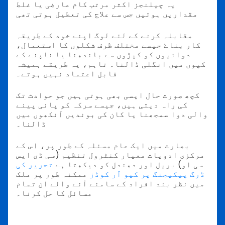
یہ چیلنجز اکثر مرتب کام عارضی یا غلط
مقداریں ہوتیں جس سے علاج کی تعطیل ہوتی تھی
مقابلہ کرنے کے لئے لوگ اپنے خود کے طریقہ
کار بناۓ جیسے مختلف ظرف شکلوں کا استعمال،
دوائیوں کو کپڑوں سے باندھنا یا ناپنے کے
کپوں میں انگلی ڈالنا۔ تاہم، یہ طریقے ہمیشہ
قابل اعتماد نہیں ہوتے۔
کچھ صورت حال ایسی بھی ہوتی ہیں جو حوادث تک
کی راہ دیتی ہیں، جیسے سرکہ کو پانی پینے
والی دوا سمجھنا یا کان کی بوندیں آنکھوں میں
ڈالنا۔
بھارت میں ایک عام مسئلہ کے طور پر، اس کے
مرکزی ادویات معیار کنٹرول تنظیم (سی ڈی ایس
سی او) بریل اور دھندل کو دیکھتا ہے
تحریر کی
ڈرگ پیکیجنگ پر کیو آر کوڈز
ممکنہ طور پر ملک
میں نظر بند افراد کے سامنے آنے والے ان تمام
مسائل کا حل کرنا۔