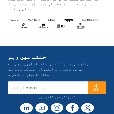
ایک زیادہ شامل صحت کی طرف بڑی تبدیلی کا
نشان ہوگا۔
حلقے میں رہو
ہمارے نیوز لیٹر کے لیے سائن اپ کریں اور پہلے
ہی پروموشنز، اپ ڈیٹس، اور ٹپس کے بارے میں
سننے کا موقع حاصل کریں
کمیونٹی میں شامل ہوں