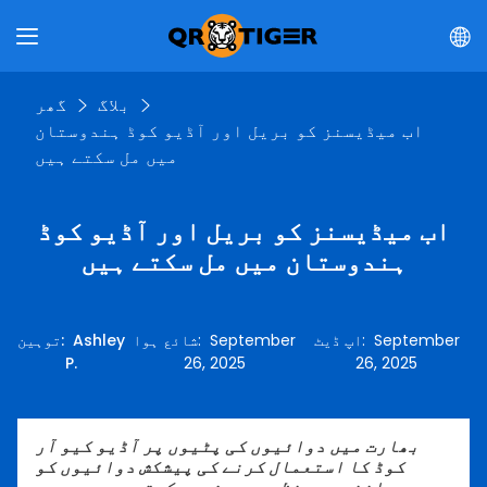
بلاگ
گھر
اب میڈیسنز کو بریل اور آڈیو کوڈ ہندوستان
میں مل سکتے ہیں
اب میڈیسنز کو بریل اور آڈیو کوڈ
ہندوستان میں مل سکتے ہیں
September
:
اپ ڈیٹ
September
:
شائع ہوا
Ashley
:
توہین
P.
26, 2025
26, 2025
بھارت میں دوائیوں کی پٹیوں پر آڈیو کیو آر
کوڈ کا استعمال کرنے کی پیشکش دوائیوں کو