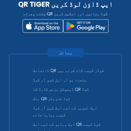
QR TIGER ایپ ڈاؤن لوڈ کریں
چلتے پھرتے QR کوڈ بنائیں اور اسکین کریں
وسائل
ڈائنامک QR کوڈز کیسے کام کرتے ہیں
متعدد یو آر ایل کیو آر کوڈ
ڈیجیٹل بزنس کارڈ کا QR کوڈ
بلک QR کوڈ جنریٹر
ایک تصویر کے لئے ایک کیو آر کوڈ
کیسے بنایا جائے
ایک ویڈیو کے لیے ایک QR کوڈ کیسے