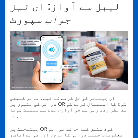
لیبل سے آواز: ای
تیز
جواب
سپورٹ
ان چیلنجز کو حل کرنے کے لیے، ماہر کمیٹی
دوائی کی پٹیوں پر QR کوڈ کا استعمال کرنے کو
مد نظر رکھ رہی ہے جو آوازی مدد سے منسلک ہوتا
ہے۔
پیکیجنگ پر QR کوڈ سکین کیا جائے تو اہم
معلومات جیسے دوائی کا نام، ڈوز کی ہدایات،