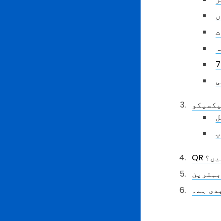
ت
ہ
ی
ل
پ
ہیں؟
دی ہے۔