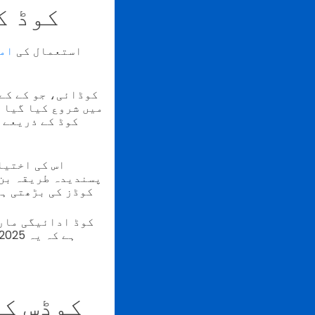
میکسیکو 
استعمال کی
امر
کوڈائی، جو کے کے
میں شروع کیا گیا 
اس کی اختیا
پسندیدہ طریقہ بن 
ہونے کی بنا پر، CoDi نے میکسی