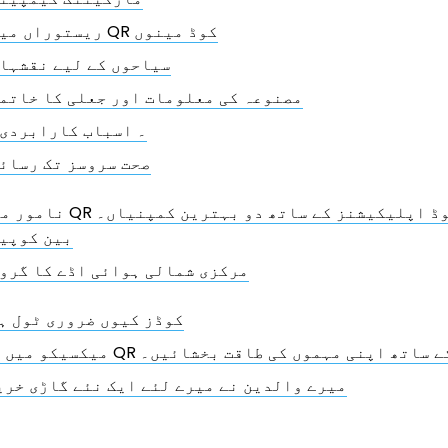
ریستوراں میں QR کوڈ مینوں
سیاحوں کے لیے نقشہا
مصنوعہ کی معلومات اور جعلی کا خاتم
7۔ اسباب کارابردی
صحت سروسز تک رسائ
مور میکسیکو QR کوڈ اپلیکیشنز کے ساتھ دو بہترین کمپنیاں۔
بین کوپی
مرکزی شمالی ہوائی اڈے کا گرو
QR کوڈز کیوں ضروری ٹول 
QR کوڈ جینریٹر کے ساتھ اپنی مہموں کی طاقت بخشائیں۔
میرے والدین نے میرے لئے ایک نئے گاڑی خری