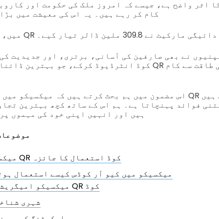
کام کر رہے ہیں۔ یہ اس کی معیشت میں بڑا 
یکسیکی QR کوڈ ادائیگی مارکیٹ نے 309.8 ملین ڈالر تیار کیے۔
پنیوں نے بھی صارفین کی آسانی، برتری، اور جدیدیت کی 
اس مضمون میں ہم بحث کرتے ہیں کہ میکسیکو میں مختلف شعبوں کیسے 
کتنی فوائد پہنچاتا ہے۔ ہم اس کے ساتھ کچھ بہترین تجاو
ہیں اور انہیں اپنی خود کی مہموں پر 
موضوعات
میکسیکو کے QR کوڈ استعمال کا جائزہ
میکسیکو میں کیو آر کوڈس کیسے استعمال ہوت
میکسیکو امیگریشن QR کوڈ
شہری شناخ
مارکیٹنگ کیمپین