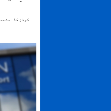
نیچے دی گئی درخواستیں دکھاتی ہیں کہ م