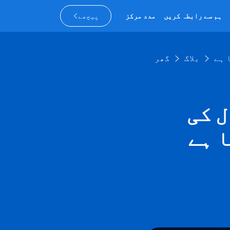
ہم سے رابطہ کریں
مدد مرکز
پیچھے
 ہے
بلاگ
گھر
 کی
ا ہے