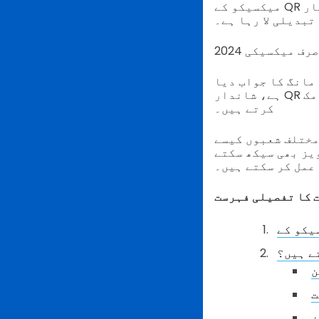
میکسیکو کے QR کوڈ کے انتخاب کا اثر واضح ہے، جیسے کہ امروز ملک کی حکومت اور کاروبار
تبدیلی لا رہا ہے۔
مانگ کا جواب دیا
ہے، شاندار QR کوڈ انٹرڈیوڈ کرکے، جو بہترین ڈائنامک QR کوڈ جنریٹر کی طاقت سے کام
کرتے ہیں۔
QR کوڈ استعمال ہوتے ہیں
یز بھی سیکھ سکتے
عمل کر سکتے ہیں۔
 کا تفصیلی فہرست
ے ہیں؟
ت
ز