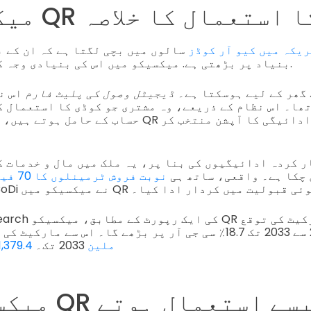
کے QR کوڈ کا استعمال کا خلاصہ
یکہ میں کیو آر کوڈز
سالوں میں بچی لگتا ہے کہ ان کے ب
بنیاد پر بڑھتی ہے. میکسیکو میں اس کی بنیادی وجہ کوڈی کی تشہیر تھی.
 گھر کے لیے ہوسکتا ہے۔
ڈیجیٹل وصول کی پلیٹ فارم
تھا۔ اس نظام کے ذریعے، وہ مشتری جو کوڈی کا استعمال ک
حساب کے حامل ہوتے ہیں، خریداری کرتے وقت QR کوڈ 
ر کردہ ادائیگیوں کی بنا پر، یہ ملک میں مال و خدمات ک
چکا ہے۔ واقعی، ساتھ ہی
نوبت فروش ٹرمینلوں کا 70 فیصد
کو میں QR کوڈز کی بڑھتی ہوئی قبولیت میں کردار ادا کیا۔
rand Review Research
ہے کہ یہ 2025 سے 2033 تک 18.7٪ سی جی آر پر بڑھے گا۔ اس سے 
USD 1,379.4 ملین
2033 تک۔
میکسیکو میں R