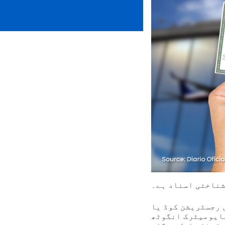
شناختی اسناد ہے۔
C کے نام سے جانا جاتا ہے، جو ہر شہری کی ذاتی اور زری
بایومیٹرک انگوٹھ