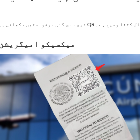
یکسیکو میں QR کوڈز کا استعمال کتنا وسیع ہے۔
میکسیکو امیگریشن 