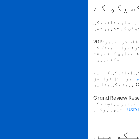
ہت سارے فائدے کی
اس نظام کو ستمبر 2019
رنے والے بینک کے
کے ذریعے ادائیگی کا آپشن منتخب کر
سکتے ہیں۔
ی ادائیگی کے لیے
موبائل ڈوائسز
G کی ایک رپورٹ کے مطابق، میکسیکو QR کوڈ ادائیگی مارکیٹ کی توقع
مارکیٹ کی ریونیو پہنچنے کا
نتیجہ ہوگا۔
Q کوڈس کیسے استعمال ہوتے