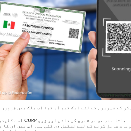
و کے شہریوں کے لئے ایک کیو آر کوڈ اب ملک میں ضروری 
اسے کلیدی رجسٹریشن کوڈ یا URP
مات شامل کرنے کے لیے تشکیل دی گئی ہے۔ اس میں ان کا 