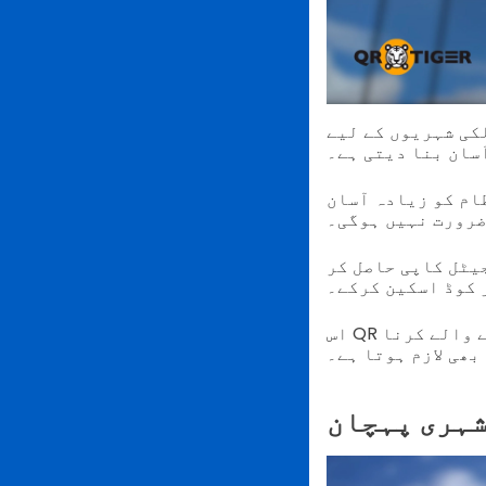
کی شہریوں کے لیے
سان بنا دیتی ہے۔
ظام کو زیادہ آسان
 ضرورت نہیں ہوگی۔
یٹل کاپی حاصل کر
 کوڈ اسکین کرکے۔
اس QR کوڈ کا استعمال کرکے میکسیکو چھوڑنا ہوا بھی ہوتا ہے ایئرپورٹ کرنے والے کرنا
بھی لازم ہوتا ہے۔
ہری پہچان