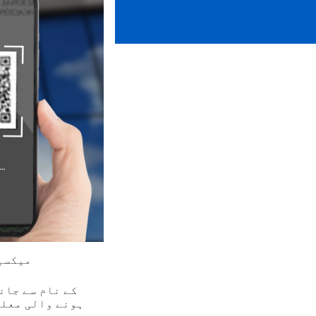
میکسیک
ہونے والی معلو