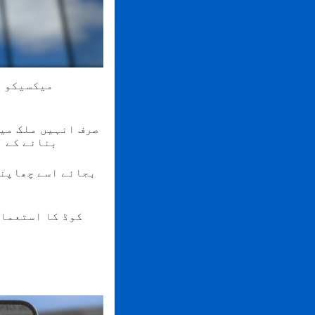
میکسیکو ک
صرف انہیں ملک میں
بنانے کے ل
بجائے اسے چھاپنے