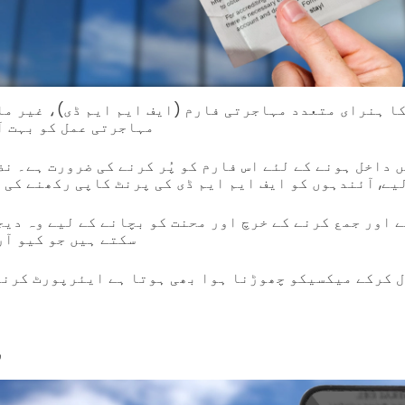
ا ہنرای متعدد مہاجرتی فارم (ایف ایم ایم ڈی)، غیر مل
مہاجرتی عمل کو بہت آ
 داخل ہونے کے لئے اس فارم کو پُر کرنے کی ضرورت ہے۔ ن
یے, آئندہوں کو ایف ایم ایم ڈی کی پرنٹ کاپی رکھنے کی
 اور جمع کرنے کے خرچ اور محنت کو بچانے کے لیے وہ دیج
سکتے ہیں جو کیو آر
ش