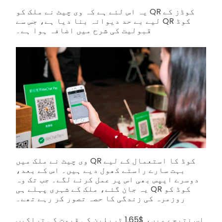
یہ اس لئے ہے کہ وی چیٹ نے ملک کو QR کوڈز کے
لیے بے حد دیوانہ بنا دیا ہے، جس سے QR کوڈ
قبولیت کی شرح میں اضافہ ہوا ہے۔
وی چیٹ نے ملک میں QR کوڈ کا استعمال کے لیے
بہت سارے راستے کھول دیے ہیں۔ اس کے بعد،
دوسرے ایپس بھی اس پر عمل کرنے لگے۔ جب تک وہ
یہ جان گئے، ملک کے شہری پہلے ہی QR کوڈ کو
روزمرہ کی زندگی کا حصہ تصور کر رہے تھے۔
اس نتیجے میں، $1.65 ٹریلین کی قیمت کی تراکیب