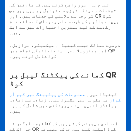
تمام یہ امور واضح کرتے ہیں کہ صارفین کی
توقعات بے پناہ تیزی سے تبدیل ہو رہی ہیں جس
کی وجہ سے سلامتی کی خدشات ہیں، اور QR کوڈ
بیچنے والوں کی طرف سے اس پدیداش کے ساتھ قدم
رکھنے کے لیے بہترین اختیارات میں سے ایک
ہیں۔
دوسرے ممالک جیسے کینیڈا، میکسیکو، برازیل،
اور وینزویلا بھی اپنے ادائیگی نظام میں QR
کوڈ شامل کرتے ہیں۔
کھانے کی پیکٹنگ لیبل پر QR
کوڈ
کینیڈا میں،
مصنوعات کی پیکیجنگ میں کیو آر
کوڈز
یہ بقولہ بھی مقبول ہیں۔ زیادہ سے زیادہ
برانڈز انہیں اپنے پروڈکٹس میں شامل کر رہے
ہیں۔
اعدادی رپورٹس کہتی ہیں کہ 57 فیصد لوگوں نے
خوراک کے QR کوڈ اسکین کیے ہیں تاکہ مصنوعہ