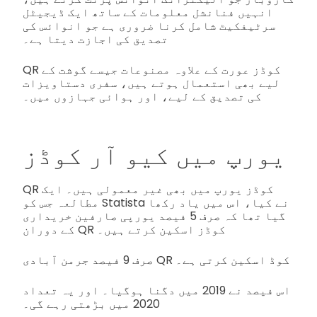
انہیں فنانشل معلومات کے ساتھ ایک ڈیجیٹل
سرٹیفکیٹ شامل کرنا ضروری ہے جو انوائس کی
تصدیق کی اجازت دیتا ہے۔
QR کوڈز عورت کے علاوہ مصنوعات جیسے گوشت کے
لیے بھی استعمال ہوتے ہیں، سفری دستاویزات
کی تصدیق کے لیے، اور ہوائی جہازوں میں۔
یورپ میں کیو آر کوڈز
QR کوڈز یورپ میں بھی غیر معمولی ہیں۔ ایک
مطالعہ جس کو Statista نے کیا، اس میں یاد رکھا
گیا تھا کہ صرف 5 فیصد یورپی صارفین خریداری
کے دوران QR کوڈز اسکین کرتے ہیں۔
صرف 9 فیصد جرمن آبادی QR کوڈ اسکین کرتی ہے۔
اس فیصد نے 2019 میں دگنا ہوگیا۔ اور یہ تعداد
2020 میں بڑھتی رہے گی۔