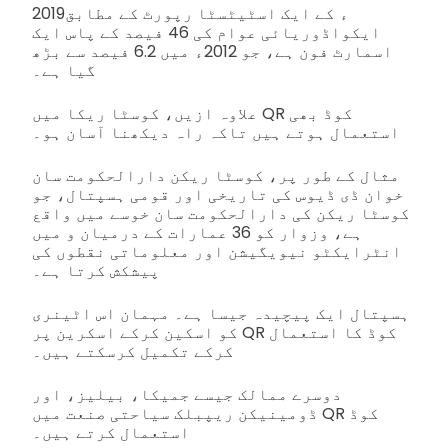
2019ء کے ایک اسٹیٹسٹا رپورٹ کے مطابق
ایکواڈوریائی عوام کی 46 فیصد کے پاس ایک
اسمارٹ فون ہے، جو 2012ء میں 6.2 فیصد سے بڑھ
گیا ہے۔
علاوہ ازیں، کوسٹا ریکا میں QR کوڈ بھی
استعمال ہوتے ہیں تاکہ راہ دیکھنا آسان ہو۔
مثال کے طور پر، کوسٹا ریکن دارالحکومت سان
خوان ڈی ڈیوس کی تاریخی اور قومی ہسپتال، جو
کوسٹا ریکن کی دارالحکومت سان خوسے میں واقع
ہے، وزوار کو 36 عمارات کے درمیان و میں
انٹرایکٹو نیویگیشن اور معلوماتی نقطوں کی
پیشکش کرتا ہے۔
ہسپتال ایک پیچیدہ جیسا ہے۔ مہمان اس اٹینری
کو اسکین کرکے اسکرین پر QR کوڈ کا استعمال
کرکے تکمیل کرسکتے ہیں۔
دوسرے ممالک جیسے جمیکا، بیلیز، اور
ڈومینیکن ریپبلک سیاحتی صنعت میں QR کوڈ
استعمال کرتے ہیں۔