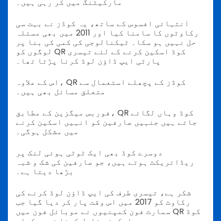
مارکیٹنگ میں کر رہی ہیں۔
انتہائی افسوس کے ساتھ، یہ کوڈز نے بہت سی
رکاوٹوں کا سامنا کیا اور 2011 میں بھی مسئلہ
حل نہیں ہو سکا۔ ٹیکنالوجی کی کمی کی بنا پر
لوگوں کو QR کوڈ اسکین کرنے کے لئے تیسری
پارٹی ایپ ڈاؤن لوڈ کرنا پڑتا تھا۔
اس کے علاوہ، QR کوڈز کے پچھلے استعمال سے
متعلق مسائل بھی ہیں۔
فوربس میگزین کے مطابق، QR کوڈ وہاں لگائے
جاتے ہیں جنہیں صارفین کو انہیں اسکین کرنے
میں مشکل ہوگی۔
دوسرے کوڈ بھی ایک ٹوٹی ہوئی لنک پر
ریڈائریکٹ ہوتے ہیں، جو صارفین کی شک و شبہ
بڑھا دیتا ہے۔
شکر ہے، تیسری طرف کی ایپ ڈاؤن لوڈ کرنے کی
رکاوٹ کو 2017 میں اس وقت پار کر دیا گیا جب
سمارٹ فون کمپنیوں نے موبائل فون میں QR کوڈ
اسکینر شامل کرنا شروع کیا۔