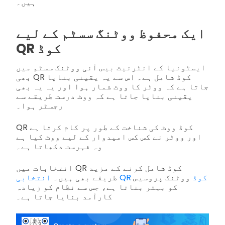
ہیں۔
ایک محفوظ ووٹنگ سسٹم کے لیے
QR کوڈ
ایسٹونیا کے انٹرنیٹ بیس آئی ووٹنگ سسٹم میں
بھی QR کوڈ شامل ہے۔ اس سے یہ یقینی بنایا
جاتا ہے کہ ووٹر کا ووٹ شمار ہوا اور یہ یہ بھی
یقینی بنایا جاتا ہے کہ ووٹ درست طریقے سے
رجسٹر ہوا۔
QR کوڈ ووٹ کی شناخت کے طور پر کام کرتا ہے
اور ووٹر نے کس کس امیدوار کے لیے ووٹ کیا ہے
وہ فہرست دکھاتا ہے۔
انتخابات میں QR کوڈ شامل کرنے کے مزید
انتخابی QR کوڈ
ووٹنگ پروسیس
طریقے بھی ہیں۔
کو بہتر بناتا ہے، جس سے نظام کو زیادہ
کارآمد بنایا جاتا ہے۔