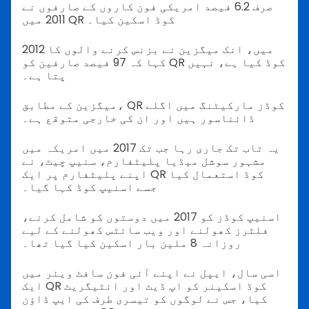
صرف 6.2 فیصد امریکی فون کاروں کے صارفوں نے
2011 میں QR کوڈ اسکین کیا۔
2012 میں، انک میگزین نے بزنس کرنے والوں کا
کہا کہ 97 فیصد صارفین کو QR کوڈ کیا ہے، نہیں
پتا ہے۔
میگزین کے مطابق، QR کوڈز مارکیٹنگ میں اگلے
ڈائناسور ہیں اور ان کی خارجی متوقع ہے۔
یہ تاب تک جاری رہا جب تک 2017 میں امریکہ میں
مشہور سوشل میڈیا پلیٹفارم، سنیپ چیٹ، نے
اپنے پلیٹفارم پر ایک QR کوڈ استعمال کیا
جسے اسنیپ کوڈ کہا گیا۔
اسنیپ کوڈز کو 2017 میں دوستوں کو شامل کرنے،
فلٹرز کھولنے اور ویب سائٹس کھولنے کے لیے
روزانہ 8 ملین بار اسکین کیا گیا تھا۔
اسی سال، ایپل نے اپنے آئی فون سافٹ ویئر میں
ایک QR کوڈ اسکینر کو اپ ڈیٹ اور انٹیگریٹ
کیا، جس نے لوگوں کو تیسری طرف کی ایپ ڈاؤن