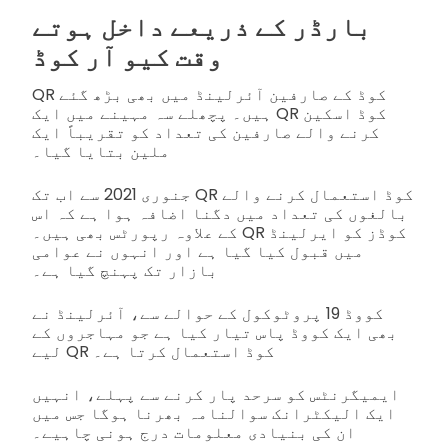
بارڈر کے ذریعے داخل ہوتے
وقت کیو آر کوڈ
QR کوڈ کے صارفین آئرلینڈ میں بھی بڑھ گئے
ہیں۔ پچھلے سہ مہینے میں ایک QR کوڈ اسکین
کرنے والے صارفین کی تعداد کو تقریباً ایک
ملین بتایا گیا۔
جنوری 2021 سے اب تک QR کوڈ استعمال کرنے والے
بالغوں کی تعداد میں دگنا اضافہ ہوا ہے کہ اس
کے علاوہ رپورٹس بھی ہیں۔ QR کوڈز کو ایرلینڈ
میں قبول کیا گیا ہے اور انہوں نے عوامی
بازار تک پہنچ گیا ہے۔
کووڈ 19 پروٹوکول کے حوالے سے، آئرلینڈ نے
بھی ایک کووڈ پاس تیار کیا ہے جو مہاجروں کے
لیے QR کوڈ استعمال کرتا ہے۔
ایمیگرنٹس کو سرحد پار کرنے سے پہلے، انہیں
ایک الیکٹرانک سوالنامہ بھرنا ہوگا جس میں
ان کی بنیادی معلومات درج ہونی چاہیے۔