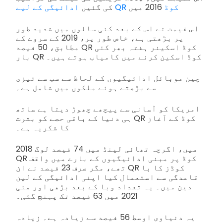
ادائیگی کے لیے QR کوڈ
2016 میں
کی گئیں
اس قیمت نے اس کے بعد کئی سالوں میں شدید طور
پر بڑھتی ہے، خاص طور پر، 2019 کے سروے کے
مطابق، 50 فیصد QR کوڈ اسکینر ہفتہ بھر کئی
بار QR کوڈ اسکین کرنے میں کامیاب ہوتے ہیں۔
چین موبائل ادائیگیوں کے لحاظ سے سب سے تیزی
سے بڑھتے ہوئے ملکوں میں شامل ہے۔
امریکا کو آسانی سے پیچھے چھوڑ دیتا ہے ساتھ
ہی دنیا کے باقی حصے کو بثرت QR کوڈ کے آغاز
کا شکریہ ہے۔
2018 میں، اگرچہ تھائی لینڈ میں 74 فیصد لوگ
QR کوڈ پر مبنی ادائیگیوں کے بارے میں واقف
تھے، مگر صرف 23 فیصد نے ان QR کوڈز کا با
قاعدگی سے استعمال کیا اپنی ادائیگی کے لین
دین میں۔ یہ تعداد وبا کے بعد بڑھی اور مئی
2021 میں 63 فیصد تک پہنچ گئی۔
یہ دنیاوی اوسط 56 فیصد سے زیادہ ہے۔ زیادہ