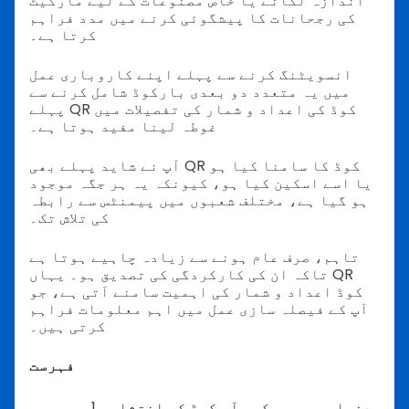
اندازہ لگانے یا خاص مصنوعات کے لیے مارکیٹ
کی رجحانات کا پیشگوئی کرنے میں مدد فراہم
کرتا ہے۔
انسویٹنگ کرنے سے پہلے اپنے کاروباری عمل
میں یہ متعدد دو بعدی بارکوڈ شامل کرنے سے
پہلے QR کوڈ کی اعداد و شمار کی تفصیلات میں
غوطہ لینا مفید ہوتا ہے۔
آپ نے شاید پہلے بھی QR کوڈ کا سامنا کیا ہو
یا اسے اسکین کیا ہو، کیونکہ یہ ہر جگہ موجود
ہو گیا ہے، مختلف شعبوں میں پیمنٹس سے رابطہ
کی تلاش تک۔
تاہم، صرف عام ہونے سے زیادہ چاہیے ہوتا ہے
تاکہ ان کی کارکردگی کی تصدیق ہو۔ یہاں QR
کوڈ اعداد و شمار کی اہمیت سامنے آتی ہے، جو
آپ کے فیصلہ سازی عمل میں اہم معلومات فراہم
کرتی ہیں۔
فہرست
دنیا بھر میں کیو آر کوڈ کی انتشار