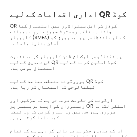
اداری اقدامات کے لیے QR کوڈ
QR کوڈز کو ایل سیلواڈور میں استعمال کیا
جاتا ہے تاکہ رجسٹرڈ چھوٹے اور درمیانے
کاروبار (SMEs) کے لیے انتظامی پیروسیجرز کو
آسان بنایا جا سکے۔
یہ تکنالوجی ایک آن لائن کاروبار کی مستندیت
کی تصدیق کے لیے QR کوڈ اسکین کرنے کے لیے
استعمال ہوتی ہے۔
یوروگوئے مختلف مقاصد کے لیے QR کوڈ
ٹیکنالوجی کا استعمال کر رہا ہے۔
ارگوئے کی حکومت فرماتی ہے کہ سڑکیں اور
ریستوراں کو اپنے پریمیسز پر QR اسٹکر لگانا
ضروری ہے، جس میں وہ بیان کریں کہ وہ ٹیکس
کیسے ادا کرتے ہیں۔
اس کے علاوہ، حکومت یہ بانی کر رہی ہے کہ تمام
کاروبار جو الیکٹرانک انوائس پرنٹ کرتے ہیں،