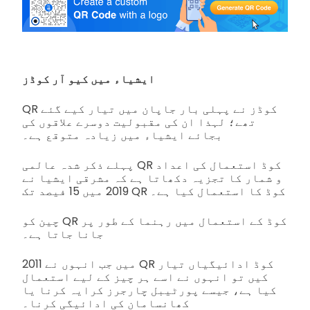
ایشیاء میں کیو آر کوڈز
QR کوڈز نے پہلی بار جاپان میں تیار کیے گئے
تھے؛ لہذا ان کی مقبولیت دوسرے علاقوں کی
بجائے ایشیاء میں زیادہ متوقع ہے۔
پہلے ذکر شدہ عالمی QR کوڈ استعمال کی اعداد
و شمار کا تجزیہ دکھاتا ہے کہ مشرقی ایشیا نے
2019 میں 15 فیصد تک QR کوڈ کا استعمال کیا ہے۔
چین کو QR کوڈ کے استعمال میں رہنما کے طور پر
جانا جاتا ہے۔
2011 میں جب انہوں نے QR کوڈ ادائیگیاں تیار
کیں تو انہوں نے اسے ہر چیز کے لیے استعمال
کیا ہے، جیسے پورٹیبل چارجرز کرایہ کرنا یا
کھانسامان کی ادائیگی کرنا۔