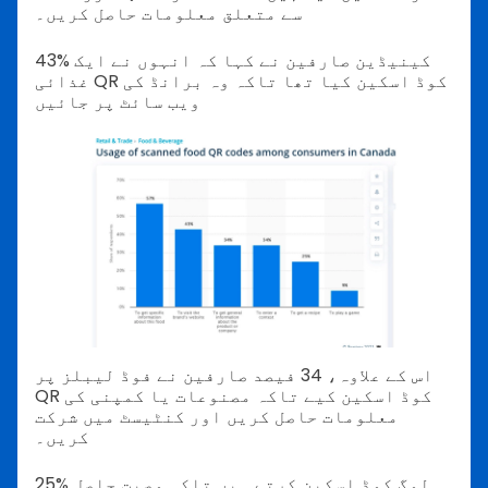
سے متعلق معلومات حاصل کریں۔
43% کینیڈین صارفین نے کہا کہ انہوں نے ایک
غذائی QR کوڈ اسکین کیا تھا تاکہ وہ برانڈ کی
ویب سائٹ پر جائیں
اس کے علاوہ، 34 فیصد صارفین نے فوڈ لیبلز پر
QR کوڈ اسکین کیے تاکہ مصنوعات یا کمپنی کی
معلومات حاصل کریں اور کنٹیسٹ میں شرکت
کریں۔
25% لوگ کوڈ اسکین کرتے ہیں تاکہ وصیت حاصل