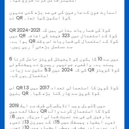
اسمارٹ فون کے صارفین کی فی صد بڑھ گئی جنہوں
نے QR کوڈ اسکین کیا تھا۔
QR کوڈ کی شماریات بتاتی ہیں کہ 2021-2024
میں QR کوڈ کے استعمال میں 323 فیصد کی اضافہ
ہوا ہے۔ QR کوڈ کے استعمال کی شماریات اس وقت
سے مسلسل بڑھتی آ رہی ہیں۔
6 میں سے 10 گاہکوں کو ڈیجیٹل کوپنز حاصل کرنا
پسند ہے۔ واقعی، جونیپر ریسرچ نے پیشنگوئی
کی کہ 2024 میں 5.3 ملین سے زیادہ QR کوڈ کوپنز
استعمال ہوں گے۔
اس QR کوڈ کوپن کا استعمالی تعداد 2017 میں 1.3
بلین QR کوڈ کوپن سے چار گنا بڑھ گیا۔
2019 میں گلوبل ویب انڈیکس کی طرف سے ایک
مطالعے میں، QR کوڈ کا استعمال کرنے والے
صارفین کی فی صد نسبت شمالی امریکہ میں 8٪
تھی، ایشیاء پیسفک میں 15٪ کے بیرون 13٪ تھی،
اور یورپ اور مشرقی وسطی ایشیاء میں 10٪ تھی۔