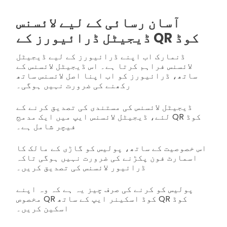
آسان رسائی کے لیے لائسنس
ڈیجیٹل ڈرائیورز کے QR کوڈ
ڈنمارک اب اپنے ڈرائیورز کے لیے ڈیجیٹل
لائسنس فراہم کرتا ہے۔ اس ڈیجیٹل لائسنس کے
ساتھ، ڈرائیورز کو اب اپنا اصل لائسنس ساتھ
رکھنے کی ضرورت نہیں ہوگی۔
ڈیجیٹل لائسنس کی مستندی کی تصدیق کرنے کے
لئے، ڈیجیٹل لائسنس ایپ میں ایک مدمج QR کوڈ
فیچر شامل ہے۔
اس خصوصیت کے ساتھ، پولیس کو گاڑی کے مالک کا
اسمارٹ فون پکڑنے کی ضرورت نہیں ہوگی تاکہ
ڈرائیور لائسنس کی تصدیق کریں۔
پولیس کو کرنے کی صرف چیز یہ ہے کہ وہ اپنے
مخصوص QR کوڈ اسکینر ایپ کے ساتھ QR کوڈ
اسکین کریں۔