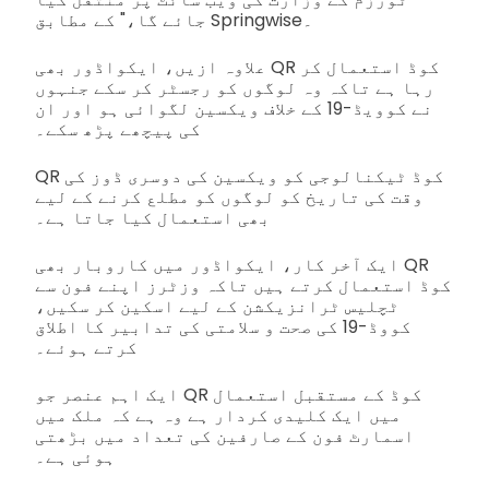
جائے گا،" کے مطابق Springwise۔
علاوہ ازیں، ایکواڈور بھی QR کوڈ استعمال کر
رہا ہے تاکہ وہ لوگوں کو رجسٹر کر سکے جنہوں
نے کوویڈ-19 کے خلاف ویکسین لگوائی ہو اور ان
کی پیچھے پڑھ سکے۔
QR کوڈ ٹیکنالوجی کو ویکسین کی دوسری ڈوز کی
وقت کی تاریخ کو لوگوں کو مطلع کرنے کے لیے
بھی استعمال کیا جاتا ہے۔
ایک آخر کار، ایکواڈور میں کاروبار بھی QR
کوڈ استعمال کرتے ہیں تاکہ وزٹرز اپنے فون سے
ٹچلیس ٹرانزیکشن کے لیے اسکین کر سکیں،
کووڈ-19 کی صحت و سلامتی کی تدابیر کا اطلاق
کرتے ہوئے۔
ایک اہم عنصر جو QR کوڈ کے مستقبل استعمال
میں ایک کلیدی کردار ہے وہ ہے کہ ملک میں
اسمارٹ فون کے صارفین کی تعداد میں بڑھتی
ہوئی ہے۔