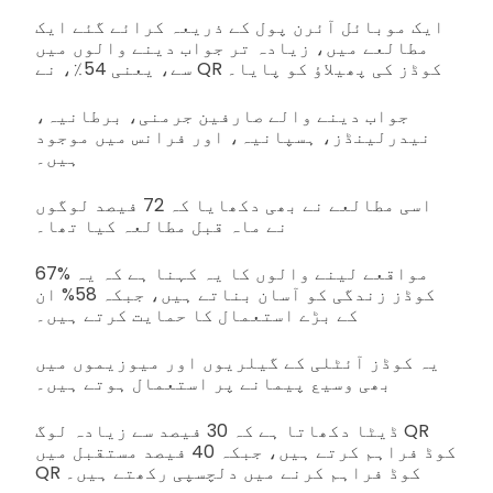
ایک موبائل آئرن پول کے ذریعہ کرائے گئے ایک
مطالعے میں، زیادہ تر جواب دینے والوں میں
سے، یعنی 54٪، نے QR کوڈز کی پھیلاؤ کو پایا۔
جواب دینے والے صارفین جرمنی، برطانیہ،
نیدرلینڈز، ہسپانیہ، اور فرانس میں موجود
ہیں۔
اسی مطالعے نے بھی دکھایا کہ 72 فیصد لوگوں
نے ماہ قبل مطالعہ کیا تھا۔
67% مواقعے لینے والوں کا یہ کہنا ہے کہ یہ
کوڈز زندگی کو آسان بناتے ہیں، جبکہ 58% ان
کے بڑے استعمال کا حمایت کرتے ہیں۔
یہ کوڈز آئٹلی کے گیلریوں اور میوزیموں میں
بھی وسیع پیمانے پر استعمال ہوتے ہیں۔
ڈیٹا دکھاتا ہے کہ 30 فیصد سے زیادہ لوگ QR
کوڈ فراہم کرتے ہیں، جبکہ 40 فیصد مستقبل میں
QR کوڈ فراہم کرنے میں دلچسپی رکھتے ہیں۔