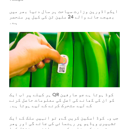
ایکواڈورین وزارت سیاحت ہر سال دنیا بھر میں
بھیجے جانے والے 24 ملین ٹن کی کیل پر منحصر
ہے۔
ہر کیلے پر اب ایک QR کوڈ ہوتا ہے جو صارفین
کو ان کی کھانے کی اصل کی معلومات حاصل کرنے
کے لیے متحرک کرنے کے لیے ہوتا ہے۔
جب وہ کوڈ اسکین کریں گے، تو انہیں ملک کے ایک
تشہیری ویڈیو پر رہنمائی کی جائے گی اور پھر
ٹورزم کے وزارت کی ویب سائٹ پر منتقل کیا