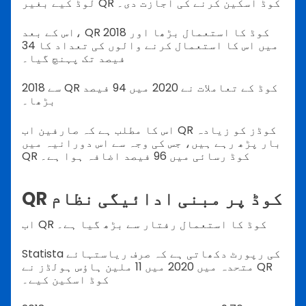
لوڈ کیے بغیر QR کوڈ اسکین کرنے کی اجازت دی۔
اس کے بعد، QR کوڈ کا استعمال بڑھا اور 2018
میں اس کا استعمال کرنے والوں کی تعداد کا 34
فیصد تک پہنچ گیا۔
2018 سے QR کوڈ کے تعاملات نے 2020 میں 94 فیصد
بڑھا۔
اس کا مطلب ہے کہ صارفین اب QR کوڈز کو زیادہ
بار پڑھ رہے ہیں، جس کی وجہ سے اس دورانیہ میں
QR کوڈ رسائی میں 96 فیصد اضافہ ہوا ہے۔
QR کوڈ پر مبنی ادائیگی نظام
اب QR کوڈ کا استعمال رفتار سے بڑھ گیا ہے۔
Statista کی رپورٹ دکھاتی ہے کہ صرف ریاستہائے
متحدہ میں 2020 میں 11 ملین ہاؤس ہولڈز نے QR
کوڈ اسکین کیے۔