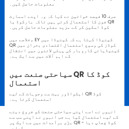
معلومات حاصل کیں۔
صرف 10 فیصد خواتین نے کہا کہ وہ اپنے اسمارٹ
فون کا استعمال کرتی ہیں تاکہ بارکوڈ یا QR
کوڈ اسکین کر کے مزید معلومات حاصل کریں۔
خلاصے میں، EY کینیڈا کہتا ہے کہ کینیڈا میں
QR کوڈز کی وسیع استعمال اقتصادی بحران میں
کینیڈیائی کاروبار کی پہلی لائنوں میں انتقال
کے اہم آلات میں سے ایک ہے۔
سیاحتی صنعت میں QR کوڈ کا
استعمال
ایکواڈور بہت سے وجوہات کے لیے QR کوڈ
استعمال کرتا ہے۔
انہوں نے اسے اپنی سیاحتی صنعت کو فروغ دینے
کے لیے استعمال کیا ہے جب انہوں نے اپنی سب سے
بڑی برآمدات میں سے ایک پر QR کوڈ چھاپ دیا -
کیلے۔