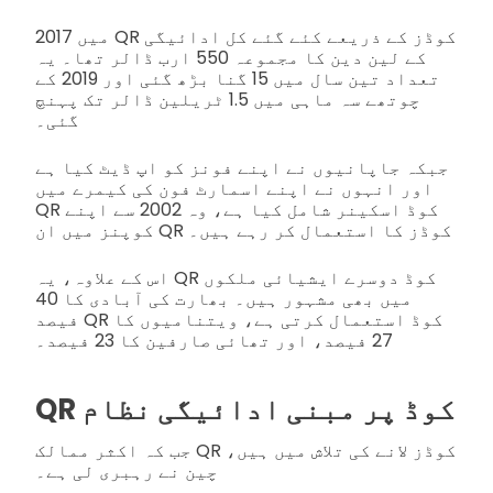
2017 میں QR کوڈز کے ذریعے کئے گئے کل ادائیگی
کے لین دین کا مجموعہ 550 ارب ڈالر تھا۔ یہ
تعداد تین سال میں 15 گنا بڑھ گئی اور 2019 کے
چوتھے سہ ماہی میں 1.5 ٹریلین ڈالر تک پہنچ
گئی۔
جبکہ جاپانیوں نے اپنے فونز کو اپ ڈیٹ کیا ہے
اور انہوں نے اپنے اسمارٹ فون کی کیمرے میں
QR کوڈ اسکینر شامل کیا ہے، وہ 2002 سے اپنے
کوپنز میں ان QR کوڈز کا استعمال کر رہے ہیں۔
اس کے علاوہ، یہ QR کوڈ دوسرے ایشیائی ملکوں
میں بھی مشہور ہیں۔ بھارت کی آبادی کا 40
فیصد QR کوڈ استعمال کرتی ہے، ویتنامیوں کا
27 فیصد، اور تھائی صارفین کا 23 فیصد۔
QR کوڈ پر مبنی ادائیگی نظام
جب کہ اکثر ممالک QR کوڈز لانے کی تلاش میں ہیں،
چین نے رہبری لی ہے۔