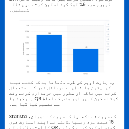
کریں، صرف 9% لوگ کوڈ اسکین کرتے ہیں تاکہ
کھیلیں۔
وہ چارٹ اوپر کی طرف دکھاتا ہے کہ کتنے فیصد
کینیڈین صارف اپنے موبائل فون کا استعمال
کرتے ہیں تاکہ ان سٹور میں خریداری کرتے وقت
بارکوڈ یا QR کوڈ اسکین کریں اور جنس کے لحاظ
سے تقسیم کیا گیا ہے۔
Statista کے سروے نے دکھایا کہ سروے کے دوران،
16 فیصد مرد ریسپانڈنٹس نے اپنے اسمارٹ فون
کا استعمال کر کے QR کوڈس اسکین کرنے کے لیے