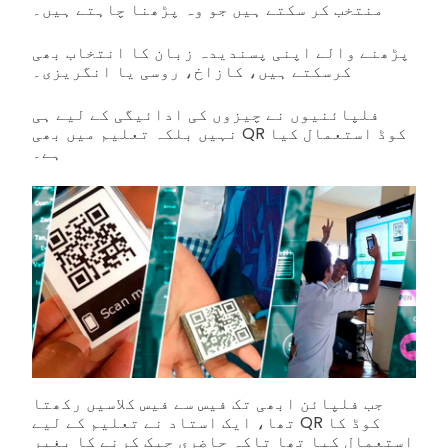
منتخب کر سکتے ہیں جو وہ پڑھنا چاہتے ہیں۔
پڑھنے والے اپنی پسندیدہ زبان کا انتخاب بھی
کرسکتے ہیں، کازاخ، روسی یا انگریزی۔
فلپائنیوں نے چیزوں کی ادائیگی کے لیے ہی
نہیں بلکہ تعلیم میں بھی QR کوڈ استعمال کیا
ہے۔
جب فلپائن ابھی تک فیس سے فیس کلاسیں رکھتا
تھا، ایک استاد نے تعلیم کے لیے QR کوڈ کا
استعمال کیا تھا تاکہ حاضری چیک کرنے کا بغیر