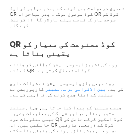
تصدیق درخواست جمع کرنے کے بعد، مہاجر کو ایک
QR کوڈ موصول ہوگا۔ پھر مہاجر اس QR کوڈ کو
سرحد پار کرنے سے پہلے بارڈر گارڈز کو پیش
کرے گا۔
QR کوڈ مصنوعت کی معیار کو
یقینی بناتا ہے
ناروے کی فشریز ایسوسی ایشن کوالٹی کو جاننے
کے لئے QR کوڈ استعمال کرتی ہے۔
ناروے مچھی بازی ایسوسی ایشن نے شراکت داری
کی ہے۔
بین الاقوامی بزنس مشینز
کارپوریشن نے
سیلمن کے ڈیٹا جمع کرنے کی فراہمی کی ہے۔
جیسے سیلمن کو پیدا کیا جاتا ہے، جہاں سیلمن
اسٹور ہوتا ہے، اور شپنگ کی معلومات وغیرہ
جیسی معلومات صرف QR کوڈ اسکین کرکے حاصل کی
جا سکتی ہیں۔ اس QR کوڈ کے ذریعے، صارفین
مصنوعہ ہمیشہ تازہ ہونے کی یقینی بنا سکتے