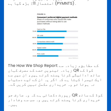
استعمال 11٪ بڑھ گیا ہے (PYMNTS)۔
The How We Shop Report کے مطابق، زیادہ سے
زیادہ تینویں حصے کے مصرف کہاں QR کوڈ کے
ساتھ ادائیگی کرنا پسند کرتے ہیں، ان میں سے
ایک تیسرا کہتا ہے کہ اگر یہ ان کے لیے دستیاب
نہ ہوتا تو وہ خریداری مکمل نہیں کریں گے۔
رپورٹ دکھاتی ہے کہ وہ صارف جو QR کوڈ کے ساتھ
خریداری کرنا پسند کرتے ہیں وہ سب سے وفادار
ہیں۔