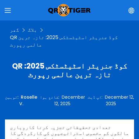
بلاگ
گھر
QR کوڈ جنریٹر اسٹیٹسٹکس 2025: تازہ ترین
عالمی رپورٹ
QR کوڈ جنریٹر اسٹیٹسٹکس 2025:
تازہ ترین عالمی رپورٹ
December 12,
:
اپ ڈیٹ
December
:
شائع ہوا
Roselle
:
توہین
V.
12, 2025
2025
تعدادی تحقیقاتی تجزیہ کرنا کاروباری
مالکوں کو مخصوص استراتیجیوں کی کارکردگی کا