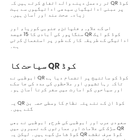
تر ردعمل دینے والے اتفاق کرتے ہیں کہ QR کوڈ
پر مبنی ادائیگیاں سیدھی ادائیگیوں سے بہت
زیادہ صحت مند اور آسان ہیں۔
اس کے علاوہ، فلپائن، جنوبی کوریا، اور
سنگاپور کی آبادی کا 15 فیصد QR کوڈ کو ایک
ادائیگی کے طریقہ کار کے طور پر استعمال کرتی
ہے۔
سیاحت کا QR کوڈ
ابوظبی نے QR کوڈ کو سائنیج پر انضمام دیا ہے
تاکہ رہائشیوں اور ملاحظوں کی مدد کی جا سکے
اور سیاحوں کو امارت میں سفر کرنا آسان ہو۔
یہ QR کوڈ ان کے نئے پتہ نظام کا وسطی حصہ بن
گئے ہیں۔
سعودی عرب اور ابوظبی کی طرح، ابوظبی نے بھی
سڑک کی علامات اور عمارتوں کے نمبروں میں QR
کوڈ شامل کیے ہیں۔ لیکن یہ QR کوڈ صرف نقشے