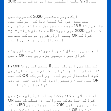
2018 میں 9.76 ملین اسکینز سے اہم ترقی ہوئی
ہے۔
ایک دوسرے ستمبر 2020 کے سروے میں
سیاستدانوں کا کہنا تھا کہ امریکہ میں
صارفین کا 18.8 فیصد نے مضبوطی سے اتفاق کیا ہے
کہ مارچ 2020 میں کووڈ-19 سے متعلق شیلٹر-ان-
پلیس آرڈر شروع ہونے کے بعد سے QR کوڈ کے
استعمال میں اضافہ ہوا ہے۔
اب، ہم پہلے سال کے پہلے چوتھائی سے گزر چکے
ہیں، QR کوڈز میں دلچسپی بڑھ رہی ہے۔
PYMNTS کے مطابق، امریکہ میں 11 ملین گھروں
کا اندازہ لگایا گیا ہے کہ اس سال ادائیگیوں
کے لیے QR کوڈ استعمال کریں گے۔ اور امریکہ
میں تمام ریستوراںوں کا آدھا حصہ اب بھی QR
کوڈ فراہم کرتا ہے۔
اس کے علاوہ، کنٹیکٹ لیس ادائیگیاں، جن میں
QR کوڈ کی حمایت کرنے والے ادائیگی طریقے
شامل ہیں، مارچ 2019 سے امریکہ میں 150٪ بڑھ
گئے ہیں، اس طرح پینڈمک کے وقت QR کوڈ کا