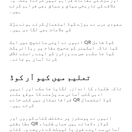
اور سڑک کی مقامات فراہم نہیں کرتے؛ بلکہ وہ
علاقے کی تاریخی سیاق و سباق بھی فراہم کرتے
ہیں۔
سعودی عرب نے بوڑے کوڈ استعمال کرتے ہوئے سڑک
کی علامات بھی لگا دی ہیں۔
انہوں نے اپنی سائنیج میں ایک QR کوڈ شامل
کیا تاکہ اسکینر کو صحیح مقام پر ریڈائریکٹ
کیا جا سکے، جس سے وزٹرز کو اپنے راستے تلاش
کرنا آسان ہو جائے۔
تعلیم میں کیو آر کوڈ
تاکہ طلباء کا اندازہ لگایا جا سکے اور انہیں
ادبی کتب آسانی سے پڑھنے کا موقع ملے،
قراقانستان میں کتب خانے QR کوڈ استعمال
کرتے ہیں۔
انہوں نے پوسٹرز پر مختلف کتاب کوروں اور
مطابقتی QR کوڈز دکھائے ہیں جہاں طلباء
آسانی سے اپنے فون یا ٹیبلٹ کے ذریعے وہ کتاب