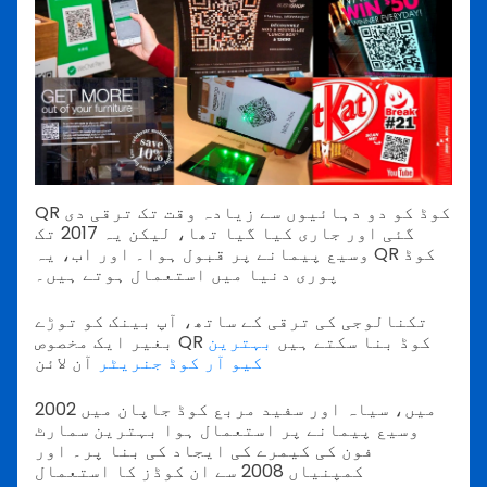
QR کوڈ کو دو دہائیوں سے زیادہ وقت تک ترقی دی
گئی اور جاری کیا گیا تھا، لیکن یہ 2017 تک
وسیع پیمانے پر قبول ہوا۔ اور اب، یہ QR کوڈ
پوری دنیا میں استعمال ہوتے ہیں۔
تکنالوجی کی ترقی کے ساتھ، آپ بینک کو توڑے
بغیر ایک مخصوص QR کوڈ بنا سکتے ہیں
بہترین
کیو آر کوڈ جنریٹر
آن لائن
2002 میں، سیاہ اور سفید مربع کوڈ جاپان میں
وسیع پیمانے پر استعمال ہوا بہترین سمارٹ
فون کی کیمرے کی ایجاد کی بنا پر۔ اور
کمپنیاں 2008 سے ان کوڈز کا استعمال