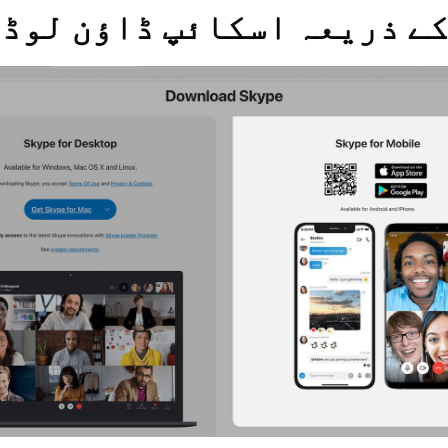
ڈ کے ذریعہ اسکائپ ڈاؤن لوڈ