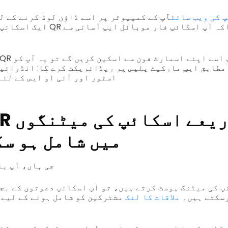
 کی ویب سائٹ
آپ کے کمپیوٹر پر اسے ڈاؤن لوڈ کرنے کے ل
ایک اسکائپ ڈاؤن لوڈ کرنے کا QR کو
مطابق ایپ مارکیٹ پلیس پر ریڈائریکٹ کرے گا: انڈرائیڈ
اسٹور اور آئی او ایس کے لئے
میں شامل ہو س
جی ہاں، آپ با
پ کی میٹنگ ہوسٹ کرتے ہیں، تو آپ اسکائپ دعوتوں کے بجا
کرسکتے ہیں۔
ملاقات کا لنک
مشترکین کو شامل ہونے کے لیے 