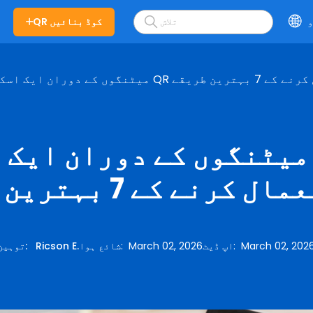
و
QR کوڈ بنائیں
ال کرنے کے 7 بہترین طریقے
میٹنگوں کے دوران ایک اسکائ
کرنے کے 7 بہترین طریقے
March 02, 202
:
اپ ڈیٹ
March 02, 2026
:
شائع ہوا
Ricson E.
:
توہین