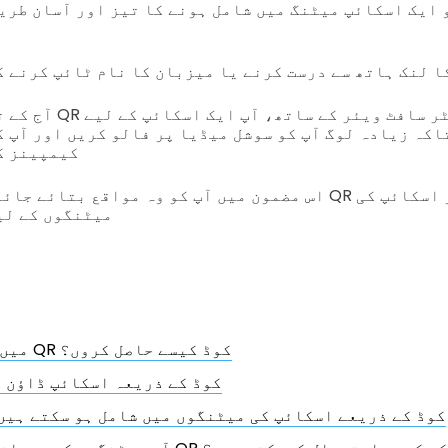
ف
کا لنک ہاتھ سے درست کرنے یا میزبان کا نام ٹائپ کرنے 
آج کے ترقی یافتہ آن لائ
اکہ زیادہ لوگ آپ کو سوشل میڈیا پر فالو کریں اور آپ ک
کیمپینز ک
اس مضمون میں آپ کو وہ مواقع بتائے جائیں گے جو آپ بس ایک
میٹنگوں کے لی
میں ایک اسکائپ QR کوڈ کیسے حاصل کروں؟
QR کوڈ کے ذریعہ اسکائپ ڈاؤن 
کیا آپ QR کوڈ کے ذریعے اسکائپ کی میٹنگوں میں شامل ہو سکتے ہیں