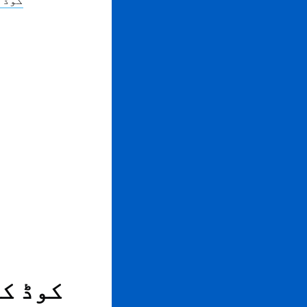
آپ میٹنگ
میں ایک اس