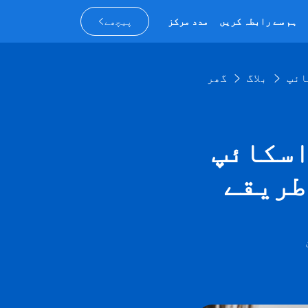
ہم سے رابطہ کریں
مدد مرکز
پیچھے
بلاگ
گھر
پ QR کوڈ