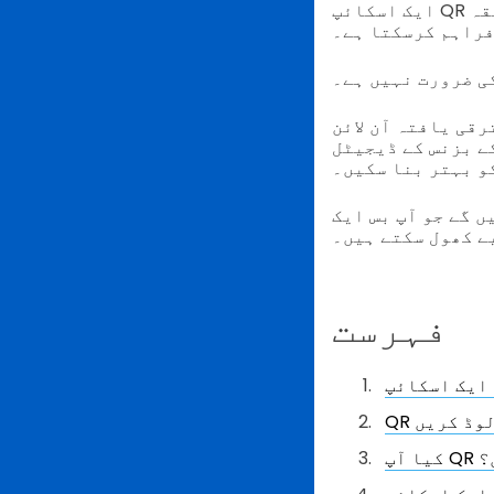
ایک اسکائپ QR کوڈ شرکاء کو ایک اسکائپ میٹنگ میں شامل ہونے کا تیز اور آسان طریقہ
راہم کرسکتا ہے۔
کی ضرورت نہیں ہے۔
ن QR کوڈ جنریٹر سافٹ ویئر کے ساتھ، آپ ایک اسکائپ کے لیے QR کوڈ
ے بزنس کے ڈیجیٹل
و بہتر بنا سکیں۔
 QR کوڈ بنا کر اسکائپ کی
ے کھول سکتے ہیں۔
فہرست
لوڈ کریں
؟