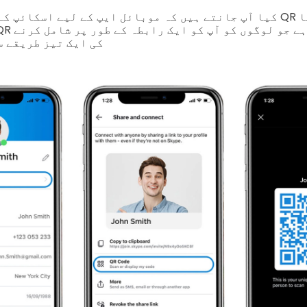
کیا آپ جانتے ہیں کہ موبائل ایپ کے لیے اسکائپ کے ساتھ ایک اسک
کی ایک تیز طریقے س