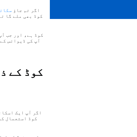
اگر تم جاؤ
سکائپ
آپ کی ڈیوائس کے 
اگر آپ ایک اسکائ
QR کوڈ استعمال 