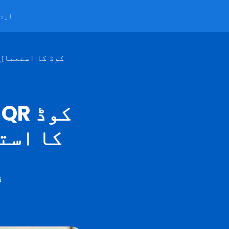
ارد
میٹنگوں کے دوران ایک اسکائپ QR کوڈ کا استعم
کا استعمال 
6