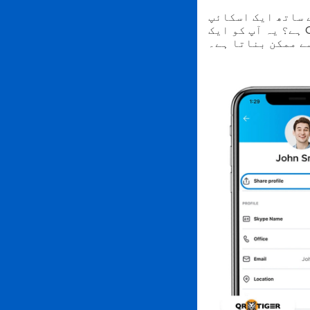
ائپ QR کوڈ جنریٹر آتا
ہے؟ یہ آپ کو ایک QR کوڈ بنانے دیتا ہے جو لوگوں کو آپ کو ایک رابطہ کے طور پر شامل کرنے
ے ممکن بناتا ہے۔