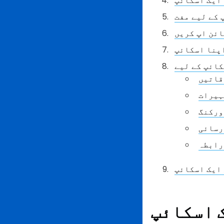
ائن اپ کریں
قاتیں
ہیرات
ورکنگ
رسائی
رابطہ