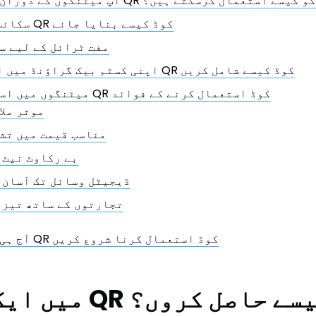
وں کے دوران ایک اسکائپ QR کوڈ کو کیسے استعمال کرسکتے ہیں؟
سکائپ کے لیے مفت QR کوڈ کیسے بنایا جائے
مفت ٹرائل کے لیے س
اپنی کسٹم بیک گراؤنڈ میں اپنا اسکائپ QR کوڈ کیسے شامل کریں
میٹنگوں میں اسکائپ کے لیے QR کوڈ استعمال کرنے کے فوائد
موثر ملا
مناسب قیمت میں تش
بے رکاوٹ نیٹ 
ڈیجیٹل وسائل تک آسان 
تجارتوں کے ساتھ تیز 
آج ہی ایک اسکائپ QR کوڈ استعمال کرنا شروع کریں
کائپ QR کوڈ کیسے حاصل کروں؟