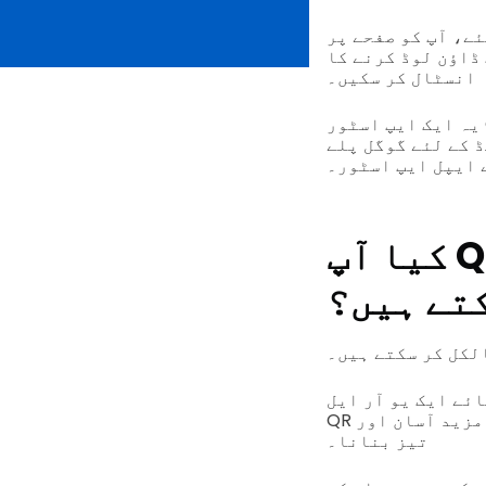
ئے، آپ کو صفحے پر
ڈ بھی ملے گا تاکہ آپ اسکائپ فار موبائل ایپ آسانی سے
انسٹال کر سکیں۔
یہ ایک ایپ اسٹور QR کوڈ ہے، اور جب آپ اسے اپنے اسمارٹ فون سے اسکین کریں گے تو یہ آپ کو
 کے لئے گوگل پلے
 ایپل ایپ اسٹور۔
کیا آپ QR کوڈ کے ذریعے اسکائپ کی میٹنگوں
کتے ہیں؟
لکل کر سکتے ہیں۔
ئے ایک یو آر ایل
مزید آسان اور
تیز بنانا۔