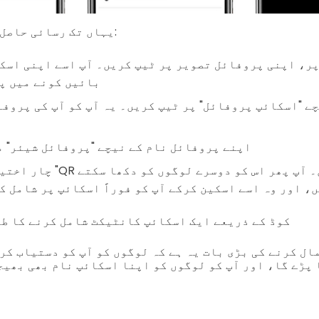
یہاں تک رسائی حاصل کرنے کا طریقہ ہے:
پر، اپنی پروفائل تصویر پر ٹیپ کریں۔ آپ اسے اپنی اسک
بائیں کونے میں پ
اپنے پروفائل نام کے نیچے "پروفائل شیئر" 
چار اختیارات میں سے "QR کوڈ" منتخب
، اور وہ اسے اسکین کرکے آپ کو فوراً اسکائپ پر شامل ک
یہ ہے کہ QR کوڈ کے ذریعے ایک اسکائپ کانٹیکٹ شامل کرنے کا 
ال کرنے کی بڑی بات یہ ہے کہ لوگوں کو آپ کو دستیاب کر
 پڑے گا، اور آپ کو لوگوں کو اپنا اسکائپ نام بھی بھی