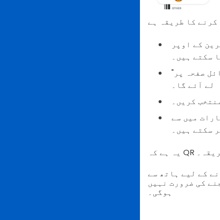
رین کے اوپر
ا سکتے ہیں۔
"مینج" بینر کے نیچے "اسکائپ پروفائل" پر ٹیپ کریں۔ یہ آپ کو آپ کی پروفائل صفحہ پر
لے آئے گا۔
منتخب کریں۔
 کریں۔ آپ پھر اس کو دوسرے لوگوں کو دکھا سکتے
ر سکتے ہیں۔
طریقہ۔
نے کے لیے ہاتھ سے
جنے کی ضرورت نہیں
ہوگی۔