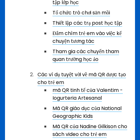
tập lớp học
Tổ chức trò chơi săn mồi
Thiết lập các trạ post học tập
Đắm chìm trẻ em vào việc kể
chuyện tương tác
Tham gia các chuyến tham
quan trường học ảo
Các ví dụ tuyệt vời về mã QR được tạo
cho trẻ em
mã QR tinh tế của Valentim -
Iogurteria Artesanal
Mã QR giáo dục của National
Geographic Kids
Mã QR của Nadine Gilkison cho
sách video cho trẻ em