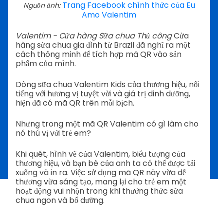
Trang Facebook chính thức của Eu
Nguồn ảnh:
Amo Valentim
Valentim - Cửa hàng Sữa chua Thủ công
Cửa
hàng sữa chua gia đình từ Brazil đã nghĩ ra một
cách thông minh để tích hợp mã QR vào sản
phẩm của mình.
Dòng sữa chua Valentim Kids của thương hiệu, nổi
tiếng với hương vị tuyệt vời và giá trị dinh dưỡng,
hiện đã có mã QR trên mỗi bịch.
Nhưng trong một mã QR Valentim có gì làm cho
nó thú vị với trẻ em?
Khi quét, hình vẽ của Valentim, biểu tượng của
thương hiệu, và bạn bè của anh ta có thể được tải
xuống và in ra. Việc sử dụng mã QR này vừa dễ
thương vừa sáng tạo, mang lại cho trẻ em một
hoạt động vui nhộn trong khi thưởng thức sữa
chua ngon và bổ dưỡng.