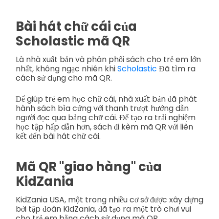
Bài hát chữ cái của
Scholastic mã QR
Là nhà xuất bản và phân phối sách cho trẻ em lớn
nhất, không ngạc nhiên khi
Scholastic
Đã tìm ra
cách sử dụng cho mã QR.
Để giúp trẻ em học chữ cái, nhà xuất bản đã phát
hành sách bìa cứng với thanh trượt hướng dẫn
người đọc qua bảng chữ cái. Để tạo ra trải nghiệm
học tập hấp dẫn hơn, sách đi kèm mã QR với liên
kết đến bài hát chữ cái.
Mã QR "giao hàng" của
KidZania
KidZania USA, một trong nhiều cơ sở được xây dựng
bởi tập đoàn KidZania, đã tạo ra một trò chơi vui
cho trẻ em bằng cách sử dụng mã QR.