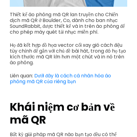
Thiết kế áo phông mã QR lan truyền cho Chiến
dịch mã QR ở Boulder, Co, dành cho ban nhạc
SoundRabbit, được thiết kế và in trên áo phông để
cho phép máy quét tải nhạc miễn phí.
Họ đã kết hợp đồ họa vector cối xay gió cách điệu
tùy chỉnh để gắn với chủ đề bài hát, trong đó họ tạo
kích thước mã QR lớn hơn một chút và in nó trên
áo phông.
Liên quan:
Dưới đây là cách cá nhân hóa áo
phông mã QR của riêng bạn
Khái niệm cơ bản về
mã QR
Bất kỳ giải pháp mã QR nào bạn tạo đều có thể