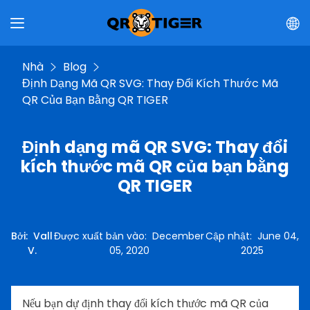
Nhà
Blog
Định Dạng Mã QR SVG: Thay Đổi Kích Thước Mã
QR Của Bạn Bằng QR TIGER
Định dạng mã QR SVG: Thay đổi
kích thước mã QR của bạn bằng
QR TIGER
Bởi
:
Vall
Được xuất bản vào
:
December
Cập nhật
:
June 04,
V.
05, 2020
2025
Nếu bạn dự định thay đổi kích thước mã QR của