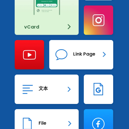
旅行的二维码
Inst
资源
二维码链接
vCard
PDF转QR码
Instagram的二维码
YouTube
位置二维码生成器
YouTube 二维码
Link Page
社交媒体二维码生成器
短信二维码生成器
Email 二维码生成器
Goog
MP3和音频二维码生成器
Facebook 二维码
文本
Pinterest 二维码
文本二维码生成器
学习
Face
QR 解码：2026 年 QR 码行业洞察报告
File
博客