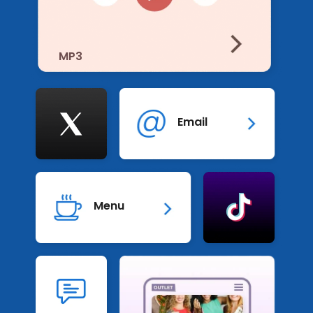
MP3
Twitter
Email
Tikto
Menu
SMS