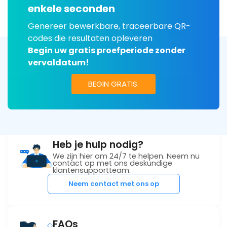
enkele seconden
Genereer bewerkbare, traceerbare QR-
codes die resultaten opleveren
Begin uw gratis proefperiode zonder
vervaldatum!
BEGIN GRATIS.
Heb je hulp nodig?
We zijn hier om 24/7 te helpen. Neem nu
contact op met ons deskundige
klantensupportteam.
Neem contact met ons op
FAQs