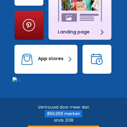
Pinterest
Landing page
Gebe
App stores
nl
Vertrouwd door meer dan
850.000 merken
sinds 2018