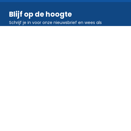
Blijf op de hoogte
Schrijf je in voor onze nieuwsbrief en wees als
eerste op de hoogte van aanbiedingen,
updates en tips.
Sluit je aan bij de gemeenschap
Download de QR TIGER app
Maak en scan QR-codes onderweg