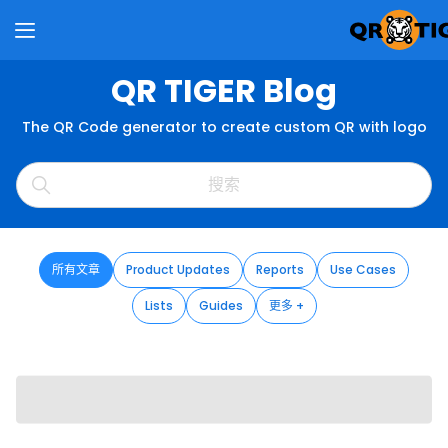
QR TIGER Blog
The QR Code generator to create custom QR with logo
所有文章
Product Updates
Reports
Use Cases
Lists
Guides
更多 +