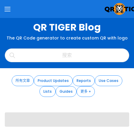
QR TIGER Blog
The QR Code generator to create custom QR with logo
所有文章
Product Updates
Reports
Use Cases
Lists
Guides
更多 +