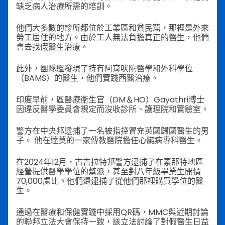
缺乏病人治療所需的培訓。
他們大多數的診所都位於工業區和貧民窟，那裡是外來
勞工居住的地方。由於工人無法負擔真正的醫生，他們
會去找假醫生治療。
此外，團隊還發現了持有阿育吠陀醫學和外科學位
（BAMS）的醫生，他們實踐西醫治療。
印度早前，區醫療衛生官（DM＆HO）Gayathri博士
因違反醫學委員會規定而沒收診所、護理院和實驗室。
警方在中央邦逮捕了一名被指控冒充英國歸國醫生的男
子。 他在達莫的一家傳教醫院擔任心臟病專科醫生。
在2024年12月，古吉拉特邦警方逮捕了在素那特地區
經營提供醫學學位的幫派，甚至對八年級畢業生開價
70,000盧比。他們還逮捕了從他們那裡購買學位的醫
生。
通過在醫療和保健實踐中採用QR碼，MMC與近期討論
的聯邦立法大會保持一致，該立法討論了對假醫生日益