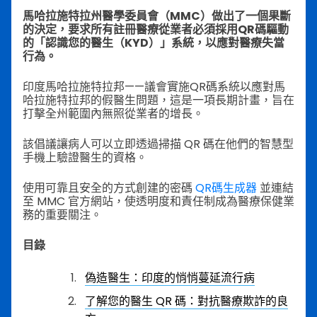
馬哈拉施特拉州醫學委員會（MMC）做出了一個果斷
的決定，要求所有註冊醫療從業者必須採用QR碼驅動
的「認識您的醫生（KYD）」系統，以應對醫療失當
行為。
印度馬哈拉施特拉邦——議會實施QR碼系統以應對馬
哈拉施特拉邦的假醫生問題，這是一項長期計畫，旨在
打擊全州範圍內無照從業者的增長。
該倡議讓病人可以立即透過掃描 QR 碼在他們的智慧型
手機上驗證醫生的資格。
使用可靠且安全的方式創建的密碼
QR碼生成器
並連結
至 MMC 官方網站，使透明度和責任制成為醫療保健業
務的重要關注。
目錄
偽造醫生：印度的悄悄蔓延流行病
了解您的醫生 QR 碼：對抗醫療欺詐的良