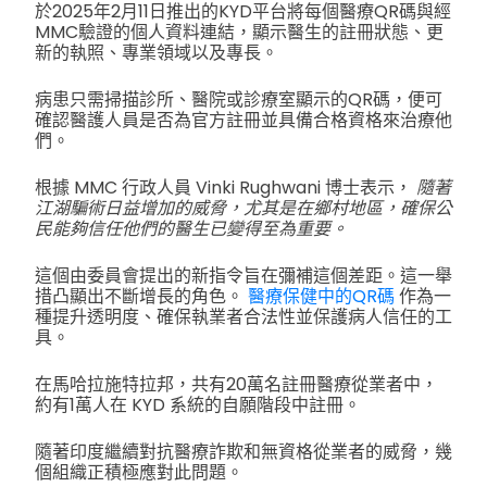
於2025年2月11日推出的KYD平台將每個醫療QR碼與經
MMC驗證的個人資料連結，顯示醫生的註冊狀態、更
新的執照、專業領域以及專長。
病患只需掃描診所、醫院或診療室顯示的QR碼，便可
確認醫護人員是否為官方註冊並具備合格資格來治療他
們。
根據 MMC 行政人員 Vinki Rughwani 博士表示，
隨著
江湖騙術日益增加的威脅，尤其是在鄉村地區，確保公
民能夠信任他們的醫生已變得至為重要。
這個由委員會提出的新指令旨在彌補這個差距。這一舉
措凸顯出不斷增長的角色。
醫療保健中的QR碼
作為一
種提升透明度、確保執業者合法性並保護病人信任的工
具。
在馬哈拉施特拉邦，共有20萬名註冊醫療從業者中，
約有1萬人在 KYD 系統的自願階段中註冊。
隨著印度繼續對抗醫療詐欺和無資格從業者的威脅，幾
個組織正積極應對此問題。