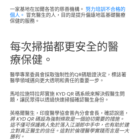
一家基地在加爾各答的慈善機構。
努力培訓不合格的
個人。
冒充醫生的人，目的是提升偏遠地區基礎醫療
保健的服務。
每次掃描都更安全的醫
療保健。
醫學專業委員會採取強制性的QR碼驗證決定，標誌著
醫學領域邁向更大透明和責任的重要一步。
馬哈拉施特拉邦實施 KYD QR 碼系統來解決假醫生問
題，讓民眾得以透過快速掃描確認醫生身份。
英格爾醫生，印度醫學協會普內分會會長，確認說道，
將 KYD QR 碼設為強制條款是一個迫切需要的措施。
這不僅可保護病人免於落入江湖郎中手中，也有助於建
立對真正醫生的信任。這對於倫理醫學實踐而言是一大
勝利。