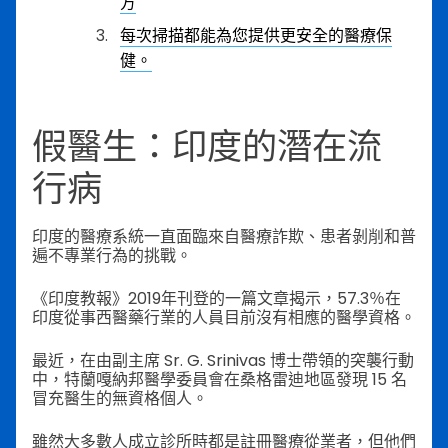
方
每次掃描都能為您提供更安全的醫療保
健。
假醫生：印度的潛在流
行病
印度的醫療系統一直面臨來自醫療詐欺、患者剝削和普
遍不專業行為的挑戰。
《印度教報》2019年刊登的一篇文章揭示，57.3％在
印度從事西醫藥行業的人員目前沒有相應的醫學資格。
最近，在由副主席 Sr. G. Srinivas 博士帶領的突襲行動
中，特蘭嘎納邦醫學委員會在桑格雷迪地區發現 15 名
冒充醫生的無資格個人。
雖然大多數人成立診所時都是註冊醫療從業者，但他們