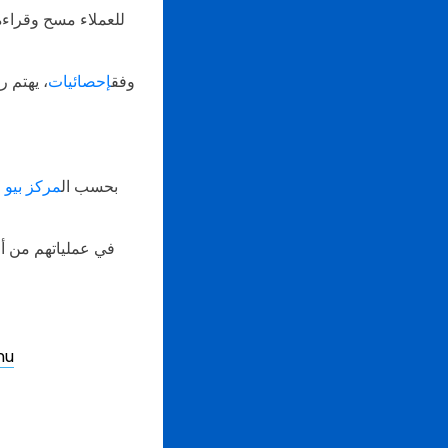
وفق
إحصائيات
، يهتم 
بحسب ال
مركز بيو ل
حاجة المطاعم إلى زي