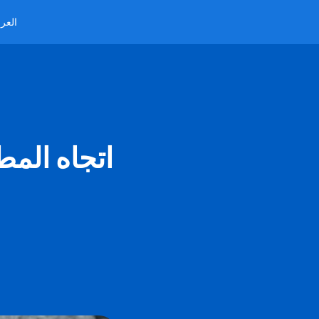
العرب
اتجاه المط