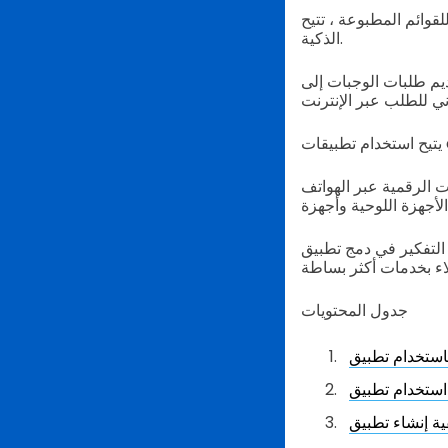
، تتيح eMenus للعملاء مسح وقراءة نسخة عبر الإنترنت من قائمة المطعم على أجهزتهم
الذكية.
ديم طلبات الوجبات إلى
ات الرقمية عبر الهواتف
eMenu في عملياتهم من أجل تزويد
جدول المحتويات