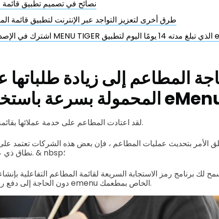
نصائح في تصميم تطبيق قائمة
طرق أخرى لتعزيز التواجد عبر الإنترنت لتطبيق قائمة ا
اليوم لتطبيق eMenu
جة المطاعم إلى زيادة طلباتها ع
حمولة بسرعة باستخدام تطبيق eMenu
لقد اعتادت المطاعم على خدمة عملائها بقائمة طعام تقليدية محمولة.
علق الأمر بتحديث عمليات المطاعم ، فإن بعض هذه الشركات تعتمد على
نطاق ذي علامة بيضاء لمطاعمهم. & nbsp؛
مح لك برنامج رمز الاستجابة السريعة لقائمة المطاعم التفاعلية بإنش
دون الحاجة إلى دفع رسوم باهظة مثل تطبيق emenu الخاص بمطعمك.