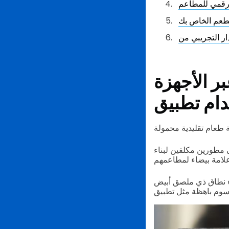
 رقمي للمطاعم
لمطعم الخاص بك
بر الأجهزة
 مطورين مكلفين لبناء
اء نطاق ذي ملصق أبيض