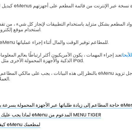
كبديل للقوائم المطبوعة 
رواد المطعم بشكل متزايد باستخدام التطبيقات لإنجاز كل شيء ، من تق
استخدام موقع إلكتروني للطلب عبر الإنترنت.
يتيح استخدام تطبيقات eMenu للمطاعم توفير الوقت والمال أثناء إجراء عملياتها.
لأبحاث
عند إجراء المهمات ، يكون الأمريكيون أكثر ارتباطًا بعالم المعلوم
الذكية والأجهزة المحمولة الأخرى مثل الأجهزة اللوحية وأجهزة iPad.
بالنظر إلى هذه البيانات ، يجب على مالكي المطاعم التفكير في دمج تطبيق 
العملاء بخدمات أكثر بساطة.
ادة طلباتها عبر الأجهزة المحمولة بسرعة باستخدام تطبيق eMenu
لماذا يجب عليك استخدام تطبيق eMenu المدعوم من MENU TIGER
كيفية إنشاء تطبيق eMenu لمطعمك