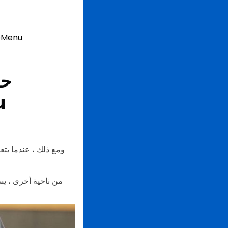
اشترك في الإصدار التجريبي من MENU TIGER الذي تبلغ مدته 14 يومًا 
حا
الم
ومع ذلك ، عندما يت
من ناحية أخرى ، يس