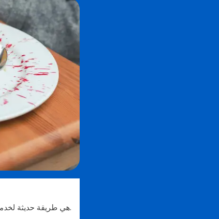
تطبيقات eMenu (يتم تهجئتها أحيانًا باسم "القائمة الإلكترونية" أو "emenu") هي طريقة حديثة لخدمة عملاء المطعم.