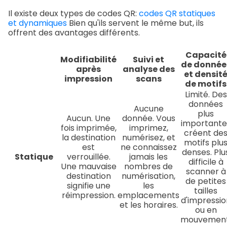
Il existe deux types de codes QR:
codes QR statiques
et dynamiques
Bien qu'ils servent le même but, ils
offrent des avantages différents.
Capacité
Modifiabilité
Suivi et
de donnée
après
analyse des
et densit
impression
scans
de motifs
Limité. Des
données
Aucune
plus
Aucun. Une
donnée. Vous
importante
fois imprimée,
imprimez,
créent de
la destination
numérisez, et
motifs plu
est
ne connaissez
denses. Plu
Statique
verrouillée.
jamais les
difficile à
Une mauvaise
nombres de
scanner à
destination
numérisation,
de petites
signifie une
les
tailles
réimpression.
emplacements
d'impressio
et les horaires.
ou en
mouvement