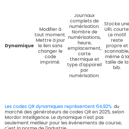
Journaux
complets de
Stocke un
numérisation.
Modifier à
URL courte
Nombre de
tout moment.
Le motif
numérisations,
Mettre à jour
reste
heure,
Dynamique
le lien sans
propre et
emplacement,
changer le
scannable
carte
code
même à la
thermique et
imprimé.
taille de la
type d'appareil
bib.
par
numérisation.
Les codes QR dynamiques représentent 64,92%.
du
marché des générateurs de codes QR en 2025, selon
Mordor Intelligence. Le dynamique n'est pas
seulement meilleur pour les événements de course,
c'est la norme de l'industrie.