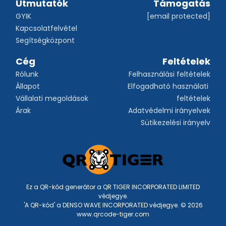
Útmutatók
Támogatás
GYIK
[email protected]
Kapcsolatfelvétel
Segítségközpont
Cég
Feltételek
Rólunk
Felhasználási feltételek
Állapot
Elfogadható használati 
Vállalati megoldások
feltételek
Árak
Adatvédelmi irányelvek
Sütikezelési irányelv
Ez a QR-kód generátor a QR TIGER INCORPORATED LIMITED
védjegye.
'A QR-kód' a DENSO WAVE INCORPORATED védjegye. © 2026
www.qrcode-tiger.com