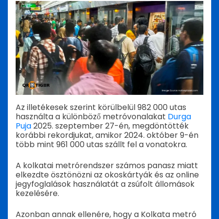
Az illetékesek szerint körülbelül 982 000 utas
használta a különböző metróvonalakat
Durga
Puja
2025. szeptember 27-én, megdöntötték
korábbi rekordjukat, amikor 2024. október 9-én
több mint 961 000 utas szállt fel a vonatokra.
A kolkatai metrórendszer számos panasz miatt
elkezdte ösztönözni az okoskártyák és az online
jegyfoglalások használatát a zsúfolt állomások
kezelésére.
Azonban annak ellenére, hogy a Kolkata metró