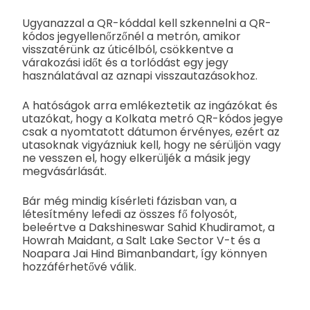
Ugyanazzal a QR-kóddal kell szkennelni a QR-
kódos jegyellenőrzőnél a metrón, amikor
visszatérünk az úticélból, csökkentve a
várakozási időt és a torlódást egy jegy
használatával az aznapi visszautazásokhoz.
A hatóságok arra emlékeztetik az ingázókat és
utazókat, hogy a Kolkata metró QR-kódos jegye
csak a nyomtatott dátumon érvényes, ezért az
utasoknak vigyázniuk kell, hogy ne sérüljön vagy
ne vesszen el, hogy elkerüljék a másik jegy
megvásárlását.
Bár még mindig kísérleti fázisban van, a
létesítmény lefedi az összes fő folyosót,
beleértve a Dakshineswar Sahid Khudiramot, a
Howrah Maidant, a Salt Lake Sector V-t és a
Noapara Jai Hind Bimanbandart, így könnyen
hozzáférhetővé válik.