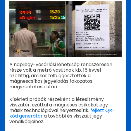
A napijegy-vásárlási lehetőség rendszeresen
része volt a metró vasútnak kb. 15 évvel
ezelőttig, amikor felfüggesztették a
mágnescsíkos jegyeladás fokozatos
megszüntetése után.
Kísérleti próbák részeként a létesítmény
visszatér; ezúttal a mágneses csíkokat egy
másik technológiával helyettesítik.
fejlett QR-
kód generátor
a további és visszaút jegy
vonalkódjaihoz.