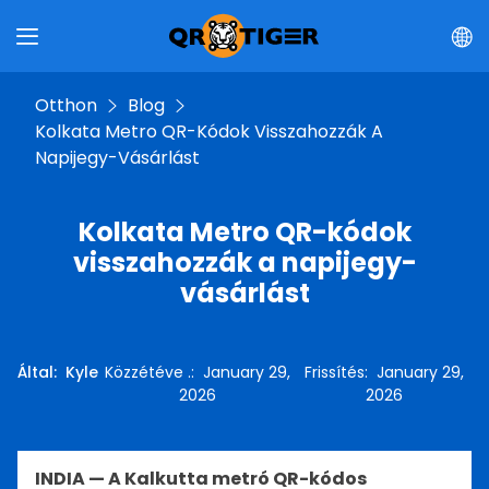
Otthon
Blog
Kolkata Metro QR-Kódok Visszahozzák A
Napijegy-Vásárlást
Kolkata Metro QR-kódok
visszahozzák a napijegy-
vásárlást
Által
:
Kyle
Közzétéve .
:
January 29,
Frissítés
:
January 29,
2026
2026
INDIA — A Kalkutta metró QR-kódos