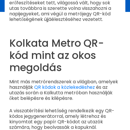
erőfeszítéseket tett, világossá vált, hogy sok
utas továbbra is szerette volna visszahozni a
napijegyeket, ami végül a metrójegy QR-kód
lehetőségének újjáélesztéséhez vezetett.
Kolkata Metro QR-
kód mint az okos
megoldás
Mint más metrórendszerek a világban, amelyek
használják
QR kódok a közlekedéshez
és az
utazás során a Kalkutta metróban használják
őket belépésre és kilépésre.
A visszatérítési lehetőség rendelkezik egy QR-
kódos jegygenerátorral, amely létrehoz és
kinyomtat egy papír QR-kódot az utazók
számára, hogy beolvassák a kapuknál.