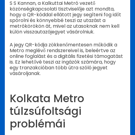
S S Kannan, a Kalkuttai Metró vezető
közönségkapcsolati tisztviselője azt mondta,
hogy a QR-kóddal ellátott jegy segíteni fog időt
spórolni és könnyebbé teszi az utazást a
metrókörökön át, mivel az utasoknak nem kell
külön visszautazójegyet vásárolniuk.
A jegy QR-kódja zökkenőmentesen működik a
Metro meglévő rendszereivel is, beleértve az
online foglalást és a digitális fizetési támogatást
is. Ez lehetővé teszi az ingázók számára, hogy
egy tranzakcióban több útra szóló jegyet
vásároljanak.
Kolkata Metro
túlzsúfoltsági
problémái