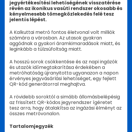
jegyértékesítési lehetőségének visszatérése
révén az ikonikus vasúti rendszer okosabb és
kényelmesebb tömegközlekedés felé tesz
jelentős lépést.
A Kalkuttai metró fontos életvonal volt milliók
számára a városban. Az utasok gyakran
aggódnak a gyakori áramkimaradások miatt, és
leginkább a túlzsúfoltság miatt.
A hosszú sorok csökkentése és az napi ingázók
és utazók időmegtakarítása érdekében a
metróhatóság újranyitotta ugyanazon a napon
érvényes jegyvásárlási lehetőséget, egy fejlett
QR-kód generátorral meghajtva.
A rövidebb soroktól a simább állomásbelépésig
az frissített QR-kódos jegyrendszer ígéretet
tesz arra, hogy átalakítsa az ingázási élményt az
összes metróvonalon.
Tartalomjegyzék