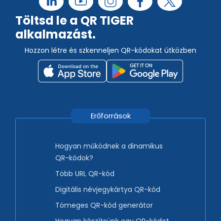
Töltsd le a QR TIGER
alkalmazást.
Hozzon létre és szkenneljen QR-kódokat útközben
Erőforrások
Hogyan működnek a dinamikus
QR-kódok?
Több URL QR-kód
Digitális névjegykártya QR-kód
Tömeges QR-kód generátor
Hogyan készítsünk egy QR-kódot