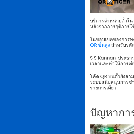
บริการจำหน่ายตั๋วใน
หลังจากการยุติการใช้
ในขอบเขตของการทดลอ
QR ขั้นสูง
สำหรับรหัส
S S Kannan, ประธานฝ
เวลาและทำให้การเดินท
โค้ด QR บนตั๋วยังสา
ระบบสนับสนุนการชำระ
รายการเดียว
ปัญหากา