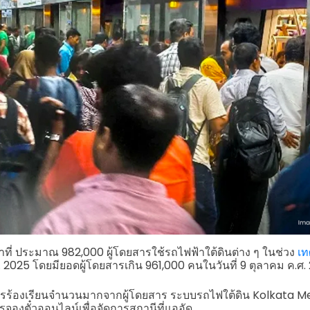
าที่ ประมาณ 982,000 ผู้โดยสารใช้รถไฟฟ้าใต้ดินต่าง ๆ ในช่วง
เท
ศ. 2025 โดยมียอดผู้โดยสารเกิน 961,000 คนในวันที่ 9 ตุลาคม ค.ศ
รร้องเรียนจำนวนมากจากผู้โดยสาร ระบบรถไฟใต้ดิน Kolkata Metr
จองตั๋วออนไลน์เพื่อจัดการสถานีที่แออัด