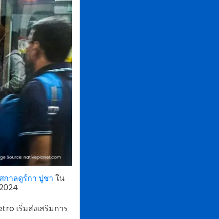
ศกาลดูร์กา ปูชา
ใน
. 2024
o เริ่มส่งเสริมการ