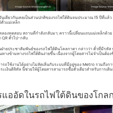
วันเดียวกันเคยเป็นส่วนปกติของรถไฟใต้ดินจนประมาณ 15 ปีที่แล้ว 
ตั๋วแม่เหล็ก
งทดสอบ สถานที่กำลังกลับมา; คราวนี้เปลี่ยนแถบแม่เหล็กด้วย
 QR ตั๋วไป-กลับ
่ายประชาสัมพันธ์ของรถไฟใต้ดินโคลกาตา กล่าวว่า ตั๋วที่มีรหัส
างข้ามทางรถไฟใต้ดินง่ายขึ้น เนื่องจากผู้โดยสารไม่จำเป็นต้องซื
มารถใช้งานได้อย่างไม่ลัดเลิ่นกับระบบที่มีอยู่ของ Metro รวมถึ
เงินดิจิทัล นี้ช่วยให้ผู้โดยสารสามารถซื้อตั๋วเดียวสำหรับการเ
รแออัดในรถไฟใต้ดินของโกล