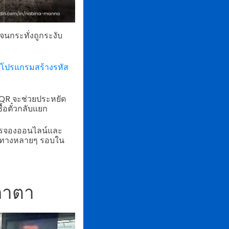
จนกระทั่งถูกระงับ
โปรแกรมสร้างรหัส
 QR จะช่วยประหยัด
้อตั๋วกลับแยก
งการจองออนไลน์และ
ดินทางหลายๆ รอบใน
กาตา