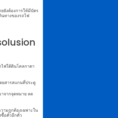
ยยังต้องการให้มีบัตร
ตรเดินทางของรถไฟ
solusion
ถไฟใต้ดินโคลกาตา
โดยสารสแกนที่ประตู
ับมาจากจุดหมาย ลด
ีความถูกต้องเฉพาะใน
้อตั๋วอีกตั๋ว