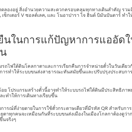
่วงทดลองอยู่ สิ่งอำนวยความสะดวกครอบคลุมทุกทางเดินสำคัญ รวมถึง
, เซ็กเตอร์ V ซอลต์เลค, และ โนอาปารา ไจ ฮินด์ บิมันบันดาร์ ทำให้
ั่งยืนในการแก้ปัญหาการแออัด
ิน
รถไฟใต้ดินโคลกาตาและการเรียกคืนการจำหน่ายตั๋วในวันเดียวกันน
รทำให้ระบบขนส่งสาธารณะทันสมัยขึ้นและปรับปรุงประสบการ
อย โปรแกรมสร้างตั๋วนี้อาจทำให้ระบบรถไฟใต้ดินมีประสิทธิภา
ละทำให้การเดินทางเรียบขึ้น
สบการณ์ที่ง่ายดายในการใช้ตั๋วกระดาษเดียวที่มีรหัส QR สำหรับก
สายตาทุกคนจะเหมือนกันที่ระบบขนส่งเมืองในเมืองโกลกาต้องดูว่าก
ึ้นจริงๆ