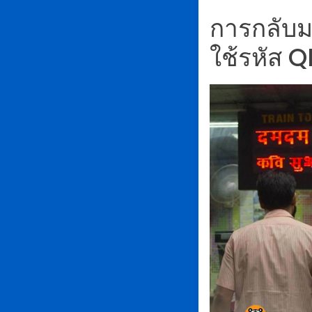
การกลับม
ใช้รหัส Q