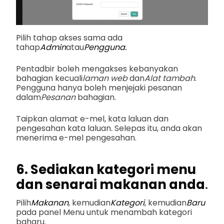
Pilih tahap akses sama ada
tahap
Admin
atau
Pengguna.
Pentadbir boleh mengakses kebanyakan
bahagian kecuali
laman web
dan
Alat tambah
.
Pengguna hanya boleh menjejaki pesanan
dalam
Pesanan
bahagian.
Taipkan alamat e-mel, kata laluan dan
pengesahan kata laluan. Selepas itu, anda akan
menerima e-mel pengesahan.
6. Sediakan kategori menu
dan senarai makanan anda
.
Pilih
Makanan
, kemudian
Kategori
, kemudian
Baru
pada panel Menu untuk menambah kategori
baharu.