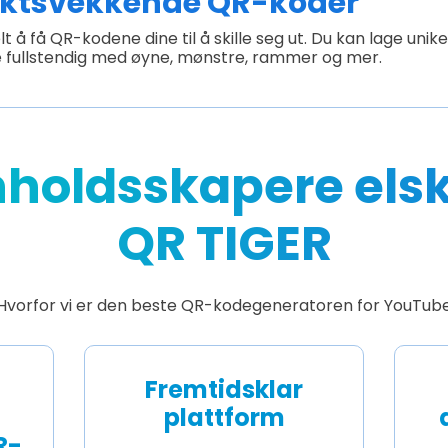
ktsvekkende QR-koder
t å få QR-kodene dine til å skille seg ut. Du kan lage uni
e fullstendig med øyne, mønstre, rammer og mer.
nholdsskapere els
QR TIGER
Hvorfor vi er den beste QR-kodegeneratoren for YouTub
Fremtidsklar
plattform
R-