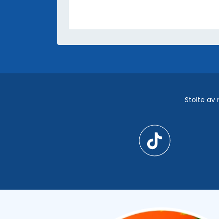
BLOG
E-bøker og webinarer
- Apper og integrasjoner
Videoveiledninger og podkaster
QR TIGER vs Andre QR-kodegenerat
Stolte av