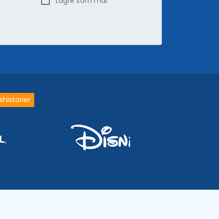
Lagre som mal
historier