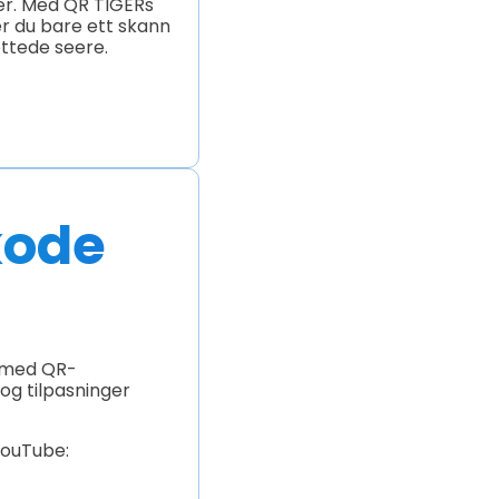
ger. Med QR TIGERs
r du bare ett skann
ttede seere.
kode
s med QR-
og tilpasninger
YouTube: