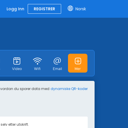
Logg Inn
REGISTRER
Norsk
3
Video
Wifi
Email
Mer
nb
Tekst
SMS
Mindre
hvordan du sporer data med
dynamiske QR-koder
v etter utskrift.