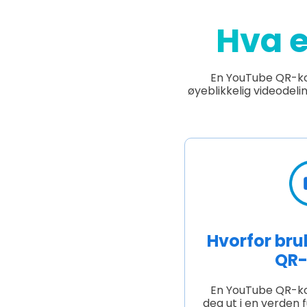
Hva 
En YouTube QR-ko
øyeblikkelig videodeli
Hvorfor br
QR-
En YouTube QR-kode
deg ut i en verden 