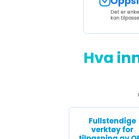
Oppsi
Det er enkel
kan tilpass
Hva in
Fullstendige
verktøy for
tilpasning av Q