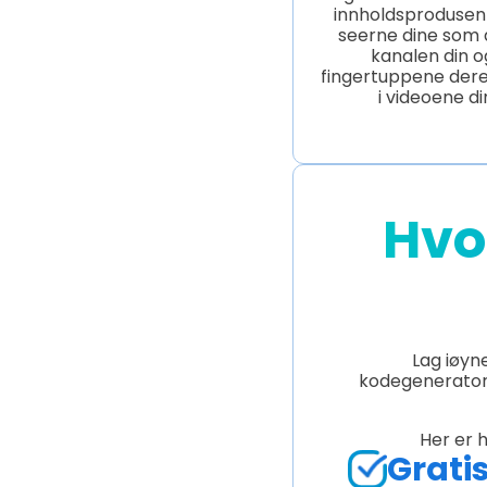
innholdsproduse
seerne dine som a
kanalen din og
fingertuppene der
i videoene di
Hvo
Lag iøyn
kodegeneratore
Her er 
Grati