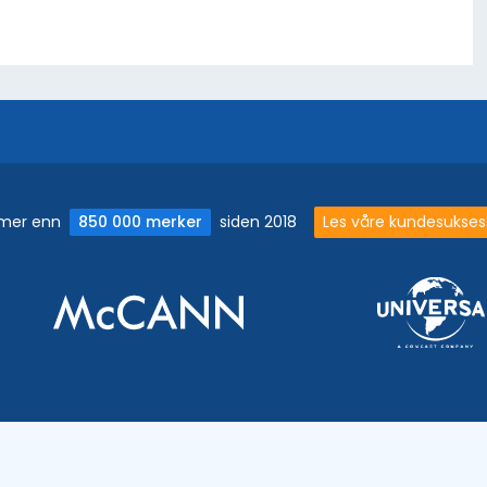
orer
 mer enn
850 000 merker
siden 2018
Les våre kundesuksess