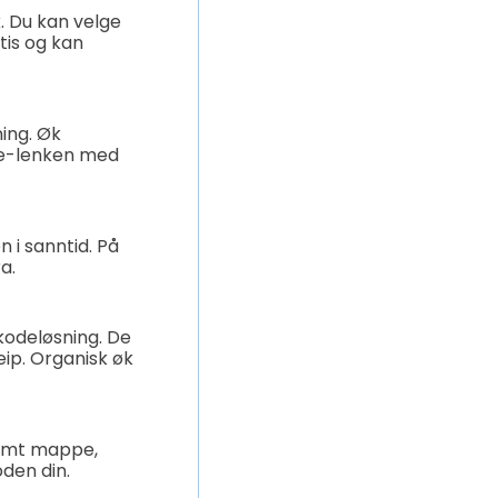
. Du kan velge
tis og kan
ing. Øk
ube-lenken med
 i sanntid. På
a.
kodeløsning. De
eip. Organisk øk
temt mappe,
oden din.