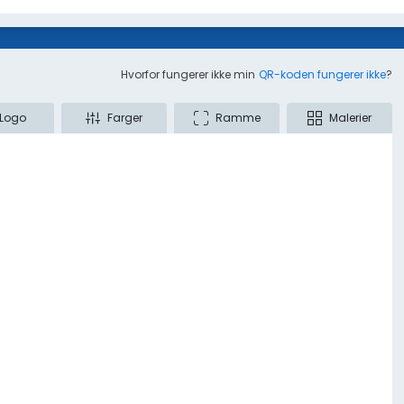
Hvorfor fungerer ikke min
QR-koden fungerer ikke
?
Logo
Farger
Ramme
Malerier
siktsrapport