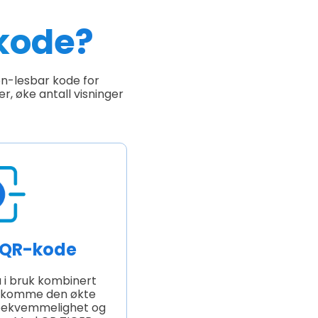
kode?
n-lesbar kode for
r, øke antall visninger
 QR-kode
a i bruk kombinert
tekomme den økte
 bekvemmelighet og