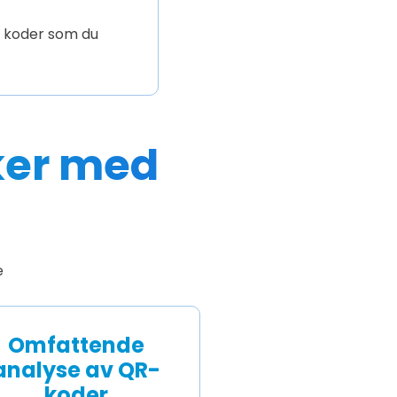
ke koder som du
ker med
e
Omfattende
analyse av QR-
koder