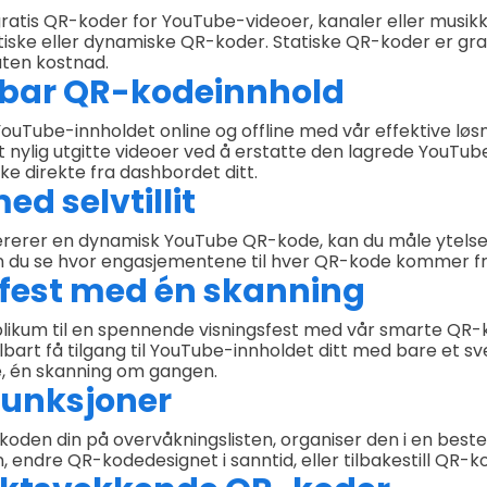
gratis QR-koder for YouTube-videoer, kanaler eller musikk
iske eller dynamiske QR-koder. Statiske QR-koder er gra
ten kostnad.
bar QR-kodeinnhold
YouTube-innholdet online og offline med vår effektive løsn
 nylig utgitte videoer ved å erstatte den lagrede YouT
ke direkte fra dashbordet ditt.
ed selvtillit
rerer en dynamisk YouTube QR-kode, kan du måle ytelsen
n du se hvor engasjementene til hver QR-kode kommer fr
 fest med én skanning
ikum til en spennende visningsfest med vår smarte QR-
bart få tilgang til YouTube-innholdet ditt med bare et sv
e, én skanning om gangen.
 funksjoner
-koden din på overvåkningslisten, organiser den i en bes
, endre QR-kodedesignet i sanntid, eller tilbakestill QR-k