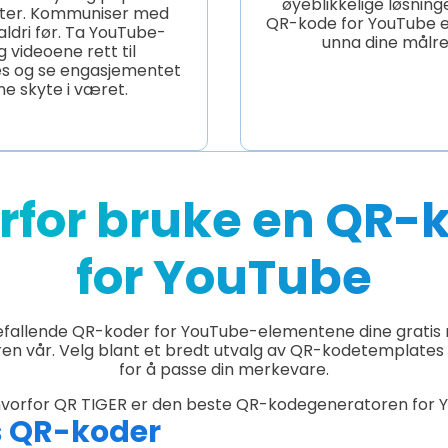
øyeblikkelige løsnin
nter. Kommuniser med
QR-kode for YouTube e
ldri før. Ta YouTube-
unna dine målre
 videoene rett til
es og se engasjementet
ne skyte i været.
rfor bruke en QR-
for YouTube
efallende QR-koder for YouTube-elementene dine grati
n vår. Velg blant et bredt utvalg av QR-kodetemplates 
for å passe din merkevare.
hvorfor QR TIGER er den beste QR-kodegeneratoren for 
s QR-koder