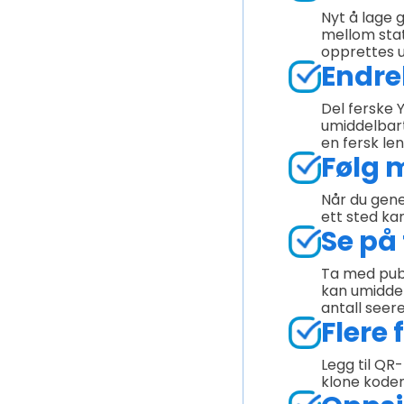
Nyt å lage 
mellom stat
opprettes u
Endre
Del ferske 
umiddelbart
en fersk len
Følg m
Når du gene
ett sted ka
Se på
Ta med publ
kan umiddel
antall seer
Flere
Legg til QR
klone koden