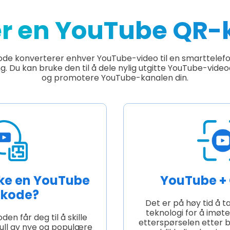
er en YouTube QR-
de konverterer enhver YouTube-video til en smarttelefo
ng. Du kan bruke den til å dele nylig utgitte YouTube-videoe
og promotere YouTube-kanalen din.
uke en YouTube
YouTube +
kode?
Det er på høy tid å t
teknologi for å imø
n får deg til å skille
etterspørselen etter
full av nye og populære