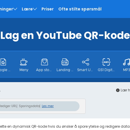
ninger
Lære
Priser
Ofte stilte spørsmål
Lag en YouTube QR-kode
Google Form
Meny
App stores
Landing page
Smart URL
GS1 Digital
MP
.
Instagram
Pinterest
Tiktok
Twitter
Sted
Lær 
Rediger URL
Sporingsdata
Les mer
ette en dynamisk QR-kode hvis du ønsker å spore ytelse og redigere data sel