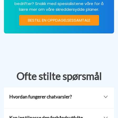
bedrifter? Snakk med spesialistene våre for å
lære mer om våre skreddersydde planer.
BESTILL EN OPPDAGELSESSAMTALE
Ofte stilte spørsmål
Hvordan fungerer chatvarsler?
Det er enkelt. Noen skanner QR-koden din, og
WhatsApp åpner en ny chat som viser nummeret ditt
Kan jeg tilpasse den forhåndsutfylte