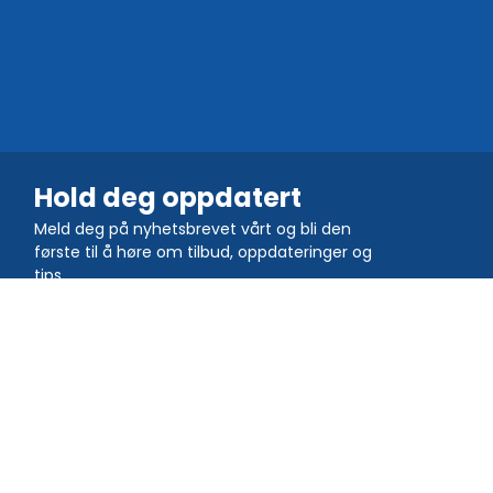
Hold deg oppdatert
Meld deg på nyhetsbrevet vårt og bli den
første til å høre om tilbud, oppdateringer og
tips
Bli med i fellesskapet
Last ned QR TIGER-appen