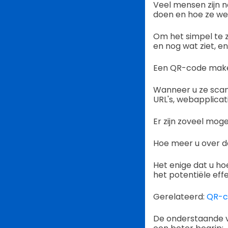
Veel mensen zijn n
doen en hoe ze we
Om het simpel te ze
en nog wat ziet, en
Een QR-code maken
Wanneer u ze scan
URL's, webapplicat
Er zijn zoveel mog
Hoe meer u over de
Het enige dat u ho
het potentiële eff
Gerelateerd:
QR-co
De onderstaande v