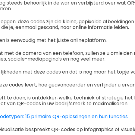
og steeds behoorlijk in de war en verbijsterd over wat QR
rken.
ggen: deze codes zijn die kleine, gepixelde afbeeldingen d
 die je, eenmaal gescand, naar online informatie leiden.
 is eenvoudig met het juiste onlineplatform.
t met de camera van een telefoon, zullen ze u omleiden 
ies, sociale-mediapagina's en nog veel meer.
elijkheden met deze codes en dat is nog maar het topje v
ze codes leert, hoe geavanceerder en verfijnder u ervan
eft te doen, is ontdekken welke techniek of strategie het 
ect van QR-codes in uw bedrijfsmerk te maximaliseren.
detypen: 15 primaire QR-oplossingen en hun functies
isualisatie bespreekt QR-codes op infographics of visue