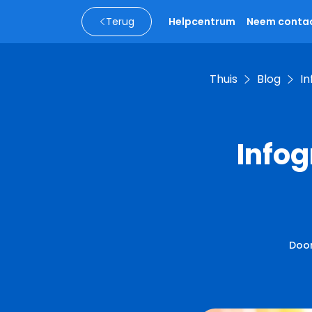
Terug
Helpcentrum
Neem contac
Thuis
Blog
In
Infog
Doo