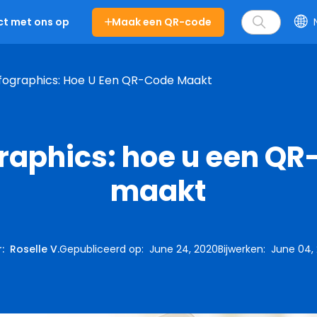
Maak een QR-code
t met ons op
fographics: Hoe U Een QR-Code Maakt
raphics: hoe u een Q
maakt
r
:
Roselle V.
Gepubliceerd op
:
June 24, 2020
Bijwerken
:
June 04,