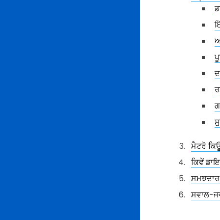
ਡ
ਇ
ਆ
ਪ
ਦ
ਰ
ਗ
ਸ
ਮੈਟਰੋ ਕ
ਕਿਵੇਂ ਡ
ਸਮਝਦਾਰ 
ਸਵਾਲ-ਜ