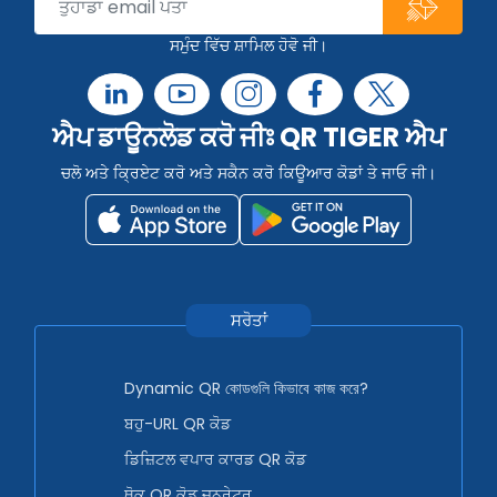
ਸਮੁੰਦ ਵਿੱਚ ਸ਼ਾਮਿਲ ਹੋਵੋ ਜੀ।
ਐਪ ਡਾਊਨਲੋਡ ਕਰੋ ਜੀਃ QR TIGER ਐਪ
ਚਲੋ ਅਤੇ ਕ੍ਰਿਏਟ ਕਰੋ ਅਤੇ ਸਕੈਨ ਕਰੋ ਕਿਊਆਰ ਕੋਡਾਂ ਤੇ ਜਾਓ ਜੀ।
ਸਰੋਤਾਂ
Dynamic QR কোডগুলি কিভাবে কাজ করে?
ਬਹੁ-URL QR ਕੋਡ
ਡਿਜ਼ਿਟਲ ਵਪਾਰ ਕਾਰਡ QR ਕੋਡ
ਥੋਕ QR ਕੋਡ ਜਨਰੇਟਰ