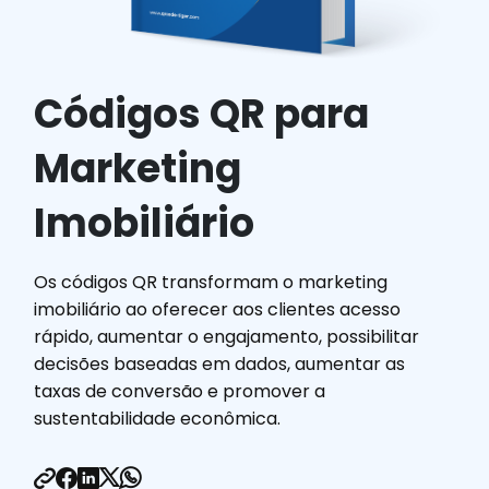
Códigos QR para Viagem
Recursos
Link para o Código QR
Códigos QR para
PDF para Código QR
Código QR para Instagram
Marketing
Gerador de Código QR de Localização
Código QR do YouTube
Imobiliário
Gerador de Código QR para Redes Sociais
Gerador de Código QR por SMS
Gerador de Código QR Email
Os códigos QR transformam o marketing
Gerador de Códigos QR de MP3 e Áudio
imobiliário ao oferecer aos clientes acesso
Código QR do Facebook
rápido, aumentar o engajamento, possibilitar
Código QR do Pinterest
decisões baseadas em dados, aumentar as
Gerador de Código QR
taxas de conversão e promover a
Aprender
sustentabilidade econômica.
QR Decodificado: Relatório de Insights da Indústr
BLOG