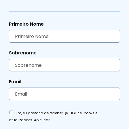
Livros eletrônicos e Webinars
Aplicativos e Integrações
Vídeo Tutoriais e Podcasts
QR TIGER vs Outros Geradores de Códigos QR
Primeiro Nome
Sobrenome
Email
Sim, eu gostaria de receber QR TIGER e-books e
atualizações. Ao clicar