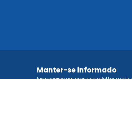
Manter-se informado
Inscreva-se em nossa newsletter e seja 
primeiro a saber sobre promoções,
atualizações e dicas.