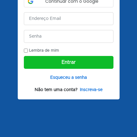
Continuar com o Google
digos QR
Lembra de mim
Entrar
Esqueceu a senha
Não tem uma conta?
Inscreva-se