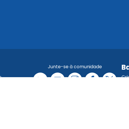
Ba
Junte-se à comunidade
o
Cr