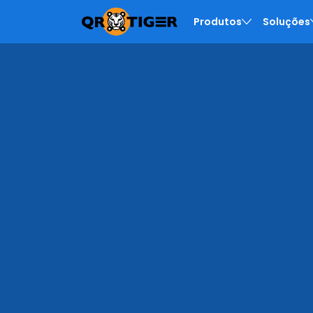
Produtos
Soluções
Produtos
Gerador em massa de códigos QR
API de Geração de Código QR
Gerador de Código QR para Empres
Cartões de Visita Digitais para Empr
MENU TIGER
Soluções
Indústria
Códigos QR para Restaurantes
Códigos QR para Marketing
Códigos QR para eCommerce
QR Codes para Educação
Códigos QR para Logística
QR Codes para Eventos
QR Codes para Imóveis
Códigos QR para Manufatura