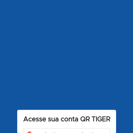
o
ciais
io
Acesse sua conta QR TIGER
ts da Indústria de Códigos QR de 2026